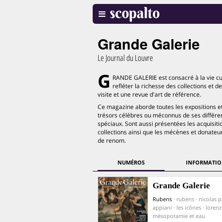
Grande Galerie
Le Journal du Louvre
G
RANDE GALERIE est consacré à la vie cul
refléter la richesse des collections et 
visite et une revue d'art de référence.
Ce magazine aborde toutes les expositions e
trésors célèbres ou méconnus de ses différen
spéciaux. Sont aussi présentées les acquisiti
collections ainsi que les mécènes et donateurs
de renom.
NUMÉROS
INFORMATIO
Grande Galerie
Rubens
· rubens · nicolas p
appiani · les icônes · lorenze
mésopotamie et eau