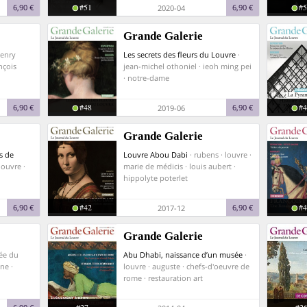
#51
#5
6,90 €
6,90 €
2020-04
Grande Galerie
henry
Les secrets des fleurs du Louvre
·
ançois
jean-michel othoniel · ieoh ming pei
· notre-dame
#48
#4
6,90 €
6,90 €
2019-06
Grande Galerie
s de
Louvre Abou Dabi
· rubens · louvre ·
louvre ·
marie de médicis · louis aubert ·
hippolyte poterlet
#42
#4
6,90 €
6,90 €
2017-12
Grande Galerie
ée du
Abu Dhabi, naissance d’un musée
·
ne ·
louvre · auguste · chefs-d'oeuvre de
rome · restauration art