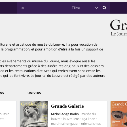
turelle et artistique du musée du Louvre. Il a pour vocation de
de la programmation, et pour ambition d'être à la fois un support de
t les événements du musée du Louvre, mais évoque aussi les
ts départements grâce à des itinéraires originaux et des dossiers
ons et les restaurations d'œuvres qui enrichissent sans cesse les
 qui les font vivre. Le Journal du Louvre est rédigé par des auteurs
NS
UNIVERS
Grande Galerie
oussin ·
Michel-Ange Rodin
· musée du
tti ·
louvre · louvre-lens · aga khan ·
martin schongauer · orientalismes