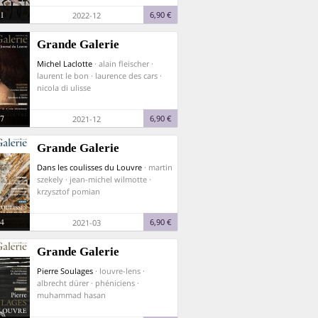
1
6,90 €
2022-12
Grande Galerie
Michel Laclotte
· alain fleischer ·
laurent le bon · laurence des cars ·
nicola di ulisse
7
6,90 €
2021-12
Grande Galerie
Dans les coulisses du Louvre
· martin
szekely · jean-michel wilmotte ·
krzysztof pomian
4
6,90 €
2021-03
Grande Galerie
Pierre Soulages
· louvre-lens ·
albrecht dürer · phéniciens ·
muhammad hasan