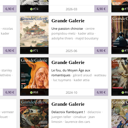
#74
#7
6,90 €
6,90 €
2026-03
Grande Galerie
n · nicolas
Une passion chinoise
· centre
· kader
pompidou-metz · kader attia ·
adolphe thiers · majid boustany
#71
#7
6,90 €
6,90 €
2025-06
Grande Galerie
· stanley
Le fou, du Moyen Âge aux
lethière ·
romantiques
· gérard araud · watteau
· luc tuymans · kader attia
#68
#6
6,90 €
6,90 €
2024-10
Grande Galerie
· vermeer
Delacroix flamboyant !
· delacroix ·
clouet ·
juergen teller · cimabue · jean
limosin · laurence des cars