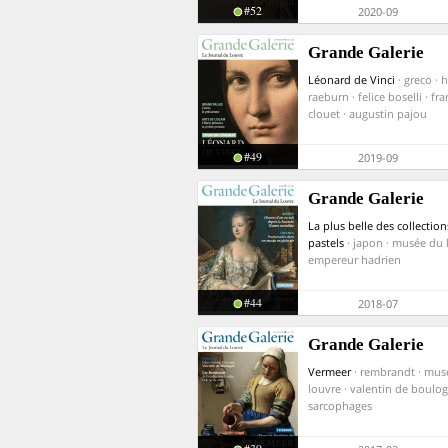
#52
2020-09
Grande Galerie
Léonard de Vinci
· greco · 
raeburn · felice boselli · fr
clouet · augustin pajou
#49
2019-09
Grande Galerie
La plus belle des collection
pastels
· japon · musée du 
empereur hadrien
#44
2018-07
Grande Galerie
Vermeer
· rembrandt · mus
louvre · valentin de boulog
sarcophages