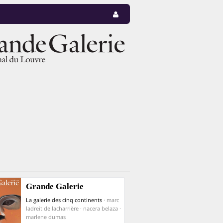
Grande Galerie
La galerie des cinq continents
· marc
ladreit de lacharrière · nacera belaza ·
marlene dumas