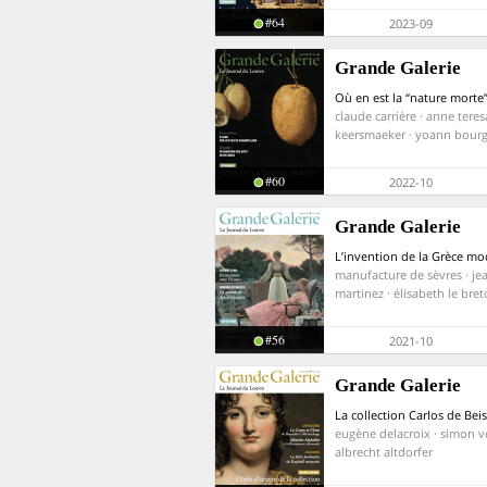
#64
2023-09
Grande Galerie
Où en est la “nature morte”
claude carrière · anne teres
keersmaeker · yoann bourg
#60
2022-10
Grande Galerie
L’invention de la Grèce m
manufacture de sèvres · je
martinez · élisabeth le bre
#56
2021-10
Grande Galerie
La collection Carlos de Bei
eugène delacroix · simon v
albrecht altdorfer