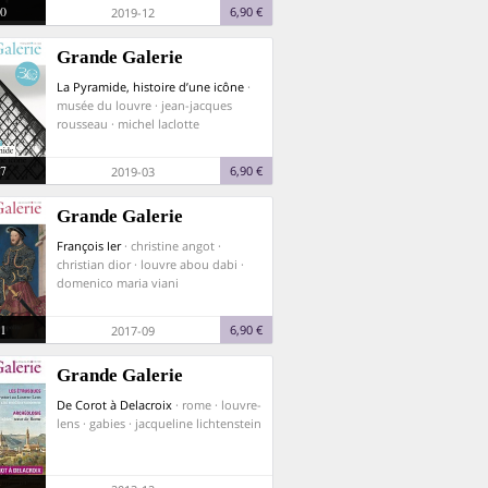
0
6,90 €
2019-12
Grande Galerie
La Pyramide, histoire d’une icône
·
musée du louvre · jean-jacques
rousseau · michel laclotte
7
6,90 €
2019-03
Grande Galerie
François Ier
· christine angot ·
christian dior · louvre abou dabi ·
domenico maria viani
1
6,90 €
2017-09
Grande Galerie
De Corot à Delacroix
· rome · louvre-
lens · gabies · jacqueline lichtenstein