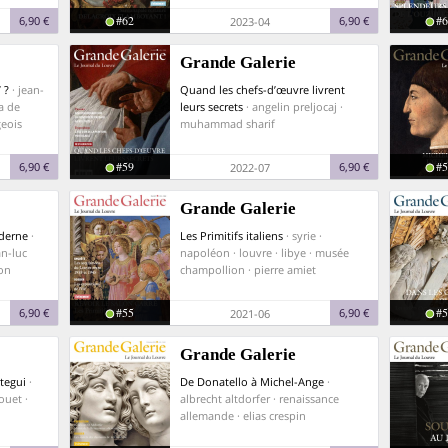
#62
#6
6,90 €
6,90 €
2023-04
Grande Galerie
 ?
· jean-
Quand les chefs-d’œuvre livrent
a de
leurs secrets
· angelin preljocaj ·
eois
muhammad sharif
#59
#5
6,90 €
6,90 €
2022-07
Grande Galerie
oderne
·
Les Primitifs italiens
· syrie ·
an-luc
napoléon · louvre · libye · musée
ton
champollion · pierre amiet
#55
#5
6,90 €
6,90 €
2021-06
Grande Galerie
stegui
·
De Donatello à Michel-Ange
·
ouet ·
albrecht altdorfer · renaissance
allemande · elias crespin