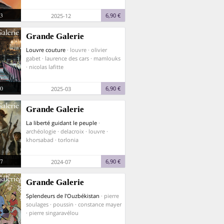
3
6,90 €
2025-12
Grande Galerie
Louvre couture
· louvre · olivier
gabet · laurence des cars · mamlouks
· nicolas lafitte
0
6,90 €
2025-03
Grande Galerie
La liberté guidant le peuple
·
archéologie · delacroix · louvre ·
khorsabad · torlonia
7
6,90 €
2024-07
Grande Galerie
Splendeurs de l’Ouzbékistan
· pierre
soulages · poussin · constance mayer
· pierre singaravélou