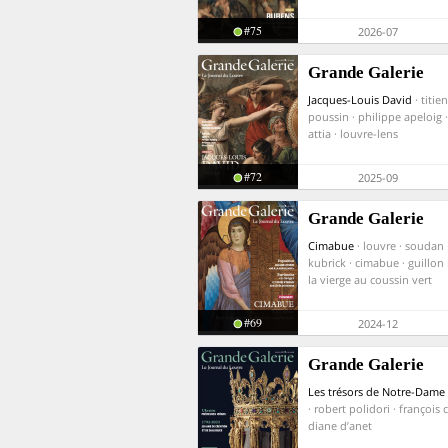
#75
2026-07
Grande Galerie
Jacques-Louis David
· titie
poussin · philippe apeloig 
attia · louvre-lens
#72
2025-09
Grande Galerie
Cimabue
· louvre · soudan 
kubrick · cimabue · guillon 
la vierge au coussin vert
#69
2024-12
Grande Galerie
Les trésors de Notre-Dame
· robert polidori · françois 
diane d’anet