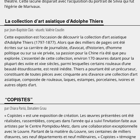
théâtre. Cette lacune disparaît avec l’acquisition du portrait de Silvia qui fut
l’égérie de Marivaux.
La collection d’art asiatique d’Adolphe Thiers
par
Jean-Baptiste Clais
· visuels:
Valérie Coudin
Cette exposition est l’occasion de découvrir la collection d’art asiatique
d’Adolphe Thiers (1797-1877). Alors que des milliers de pages ont été
écrites sur sa carrière de journaliste, d’avocat, d’historien, d’homme
politique ou sur sa vie privée, sa passion pour la Chine n’a été que peu
explorée. L’essentiel de cette collection, environ 170 œuvres datant pour la
plupart des xviiie et xixe siècles, parmi lesquelles certains rouleaux d’une
beauté étourdissante, est resté inédite. Thiers a pourtant été un précurseur,
constituant de toutes pièces avec cinquante ans d’avance une collection d’art
asiatique, composée de rouleaux, laques, estampes, porcelaines, ivoires et
autres objets d’art.
“COPISTES”
par
Chiara Parisi, Donatien Grau
« Copistes » est une exposition de création. Les œuvres présentées ont été
réalisées, rassemblées, conçues dans l’année qui a suivi l’invitation faite aux
artistes par le Centre Pompidou-Metz, dans une collaboration exceptionnelle
avec le Louvre. Partant de la matière du Louvre, ses centaines de milliers
d’œuvres, ses neuf départements et neuf millénaires, « Copistes » témoigne