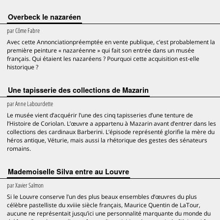
Overbeck le nazaréen
par
Côme Fabre
Avec cette Annonciationpréemptée en vente publique, c’est probablement la
première peinture « nazaréenne » qui fait son entrée dans un musée
français. Qui étaient les nazaréens ? Pourquoi cette acquisition est-elle
historique ?
Une tapisserie des collections de Mazarin
par
Anne Labourdette
Le musée vient d’acquérir l’une des cinq tapisseries d’une tenture de
l’Histoire de Coriolan. L’œuvre a appartenu à Mazarin avant d’entrer dans les
collections des cardinaux Barberini. L’épisode représenté glorifie la mère du
héros antique, Véturie, mais aussi la rhétorique des gestes des sénateurs
romains.
Mademoiselle Silva entre au Louvre
par
Xavier Salmon
Si le Louvre conserve l’un des plus beaux ensembles d’œuvres du plus
célèbre pastelliste du xviiie siècle français, Maurice Quentin de LaTour,
aucune ne représentait jusqu’ici une personnalité marquante du monde du