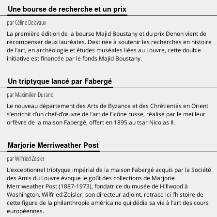
Une bourse de recherche et un prix
par
Céline Delavaux
La première édition de la bourse Majid Boustany et du prix Denon vient de
récompenser deux lauréates. Destinée à soutenir les recherches en histoire
de l’art, en archéologie et études muséales liées au Louvre, cette double
initiative est financée par le fonds Majid Boustany.
Un triptyque lancé par Fabergé
par
Maximilien Durand
Le nouveau département des Arts de Byzance et des Chrétientés en Orient
s’enrichit d’un chef-d’œuvre de l’art de l’icône russe, réalisé par le meilleur
orfèvre de la maison Fabergé, offert en 1895 au tsar Nicolas II.
Marjorie Merriweather Post
par
Wilfried Zeisler
L’exceptionnel triptyque impérial de la maison Fabergé acquis par la Société
des Amis du Louvre évoque le goût des collections de Marjorie
Merriweather Post (1887-1973), fondatrice du musée de Hillwood à
Washington. Wilfried Zeisler, son directeur adjoint, retrace ici l’histoire de
cette figure de la philanthropie américaine qui dédia sa vie à l’art des cours
européennes.