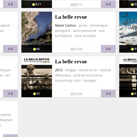
#13
#
0 €
0 €
2023-11
La belle revue
angkok ·
Marie Cantos
· porto · dominique
an ·
petitgand · laure prouvost · eva
kot’átková · anne le troter
#6
#
0 €
0 €
2017-01
La belle revue
minique
2012
· images · david lynch · martial
s · ian
déflacieux · julie et sa cousine ·
expanding color · bourges
#3
#
0 €
0 €
2013-01
e-sophie
sébastien
u