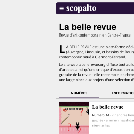
La belle revue
Revue d'art contemporain en Centre-France
L
A BELLE REVUE est une plate-forme dédiée
(Auvergne, Limousin, et bassins de Bourges
contemporain situé à Clermont-Ferrand.
Le site web labellerevue.org diffuse tout au lon
d'artistes ainsi qu'une critique d'exposition 
gratuite de la revue : elle rassemble les chron
une large place aux projets d'une sélection d'
NUMÉROS
INFORMATIO
La belle revue
Numéro 14
· vir andres hera
gagnée · armineh negahdar
nier-nantes