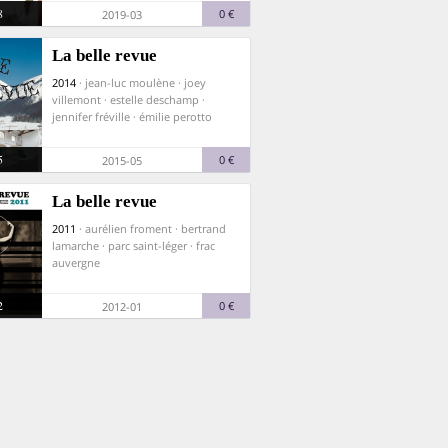
8
0 €
2019-03
La belle revue
2014
· jean-luc moulène · joey
villemont · estelle deschamp ·
jennifer fréville · émilie perotto
5
0 €
2015-05
La belle revue
2011
· aurélien froment · bertrand
lamarche · parc saint-léger · frac
auvergne
2
0 €
2012-01