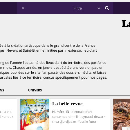
 à la création artistique dans le grand centre de la France
, Nevers et Saint-Etienne), initiée par In extenso, lieu d'art
g de l'année l'actualité des lieux d'art du territoire, des portfolios
par mois. Chaque année, en janvier, est éditée une version papier
iques publiées sur le site l'an passé, des dossiers inédits, et laisse
artistes liés à ce territoire, conçus spécifiquement pour nos pages.
NS
UNIVERS
La belle revue
 · la vie
Numéro 13
· biennale d’art
i · anouk
contemporain · lili reynaud-dewar ·
thea djordjadze · fossile futur