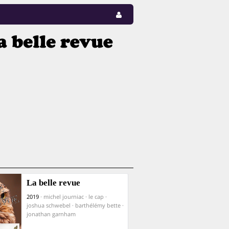
La belle revue
2019
· michel journiac · le cap ·
joshua schwebel · barthélémy bette ·
jonathan garnham