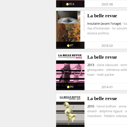
#14
2025-08
La belle revue
Insulaire (avant l’orage)
· b
ilse d’hollander · liv schulm
escena política
#7
2018-02
La belle revue
2013
· claire tabouret · do
ghesquière · clémence seille
kiaer · matt packer
#4
2014-01
La belle revue
2010
· hervé bréhier · ann
emard · delphine rigaud · 
maloberti · frédéric ollerea