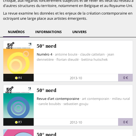
critique, aux regards foncièrement subjectifs et de relier les lieux du réseau à
d'autres structures du territoire, notamment en Belgique et au Royaume-Uni.
La revue examine les données et les enjeux de la création contemporaine en
octroyant une large place aux artistes émergents.
NUMÉROS
INFORMATIONS
UNIVERS
50° nord
Numéro 4
· antoine boute · claude cattelain · jean
dennetière · florian dieudé · bettina hutschek
#4
0 €
2013-10
50° nord
Revue d’art contemporaine
· art contemporain · milieu rural
· carole boubès · sebastien gouju
#3
0 €
2012-10
50° nord