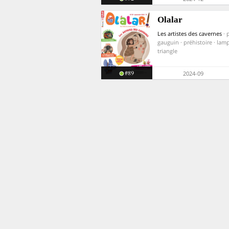
Olalar
Les artistes des cavernes
· 
gauguin · préhistoire · lamp
triangle
#89
2024-09