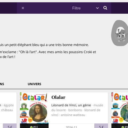
is un petit éléphant bleu qui a une très bonne mémoire.
m'exclame : "Oh là l’art". Avec mes amis les poussins Croki et
de l’art !
NS
UNIVERS
Olalar
n
· égypte
Léonard de Vinci, un génie
· musée
· château
du louvre · bonbons · léonard de
vinci · antoine watteau
#91
#9
5 €
5 €
2024-11