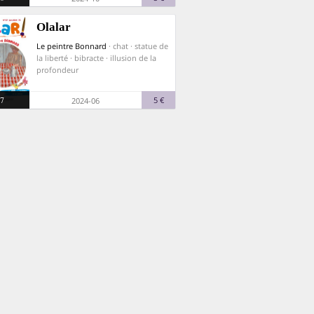
Olalar
Le peintre Bonnard
· chat · statue de
la liberté · bibracte · illusion de la
profondeur
7
5 €
2024-06