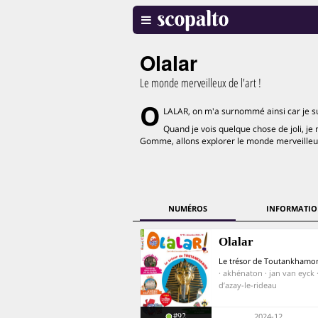
Olalar
Le monde merveilleux de l'art !
O
LALAR, on m'a surnommé ainsi car je su
Quand je vois quelque chose de joli, je 
Gomme, allons explorer le monde merveilleux 
NUMÉROS
INFORMATIO
Olalar
Le trésor de Toutankhamo
· akhénaton · jan van eyck 
d’azay-le-rideau
#92
2024-12