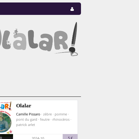
Olalar
Camille Pissaro
· zèbre · pomme ·
pont du gard · feutre · rhinocéros ·
patrick arlet
0
5 €
2024-10