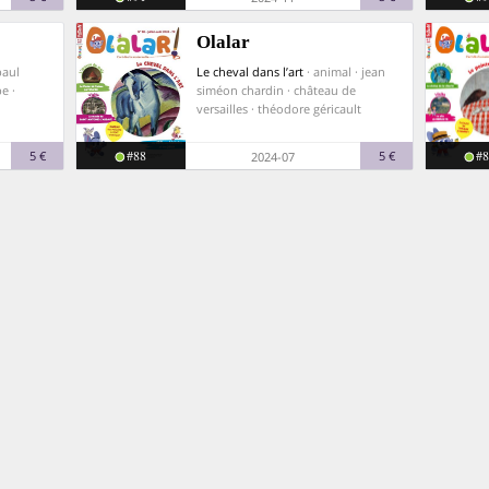
Olalar
paul
Le cheval dans l’art
· animal · jean
e ·
siméon chardin · château de
versailles · théodore géricault
#88
#8
5 €
5 €
2024-07