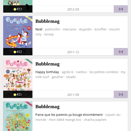
#23
0 €
2012-03
Bubblemag
Noël
· petitcollin · meccano · dujardin · écoiffier · moulin
roty · lansay
#22
0 €
2011-12
Bubblemag
Happy birthday
· agnès b · natiloo · les petites comètes · my
milk toof · geuther · obaïbi
#21
0 €
2011-09
Bubblemag
Parce que les parents ça bouge énormément
· copain du
monde · mon bébé mange bio · chacha papiers