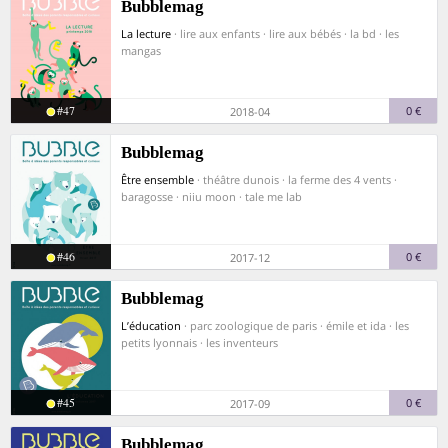
Bubblemag
La lecture
· lire aux enfants · lire aux bébés · la bd · les
mangas
#47
0 €
2018-04
Bubblemag
Être ensemble
· théâtre dunois · la ferme des 4 vents ·
baragosse · niiu moon · tale me lab
#46
0 €
2017-12
Bubblemag
L’éducation
· parc zoologique de paris · émile et ida · les
petits lyonnais · les inventeurs
#45
0 €
2017-09
Bubblemag