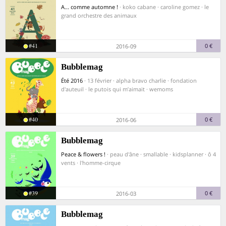
A... comme automne !
· koko cabane · caroline gomez · le
grand orchestre des animaux
#41
0 €
2016-09
Bubblemag
Été 2016
· 13 février · alpha bravo charlie · fondation
d'auteuil · le putois qui m’aimait · wemoms
#40
0 €
2016-06
Bubblemag
Peace & flowers !
· peau d'âne · smallable · kidsplanner · ô 4
vents · l'homme-cirque
#39
0 €
2016-03
Bubblemag