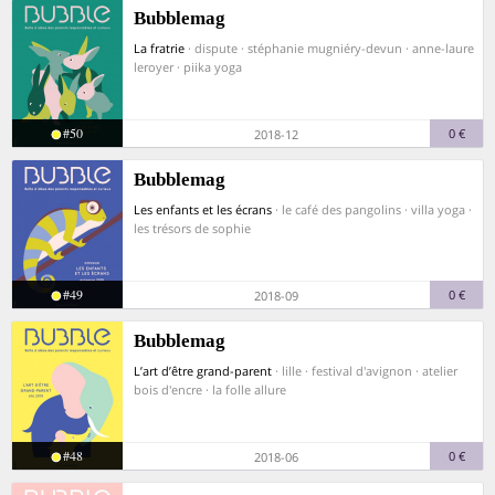
Bubblemag
La fratrie
· dispute · stéphanie mugniéry-devun · anne-laure
leroyer · piika yoga
#50
0 €
2018-12
Bubblemag
Les enfants et les écrans
· le café des pangolins · villa yoga ·
les trésors de sophie
#49
0 €
2018-09
Bubblemag
L’art d’être grand-parent
· lille · festival d'avignon · atelier
bois d'encre · la folle allure
#48
0 €
2018-06