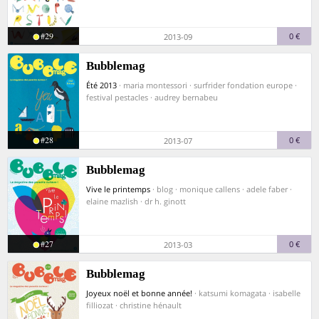
#29
0 €
2013-09
Bubblemag
Été 2013
· maria montessori · surfrider fondation europe ·
festival pestacles · audrey bernabeu
#28
0 €
2013-07
Bubblemag
Vive le printemps
· blog · monique callens · adele faber ·
elaine mazlish · dr h. ginott
#27
0 €
2013-03
Bubblemag
Joyeux noël et bonne année!
· katsumi komagata · isabelle
filliozat · christine hénault