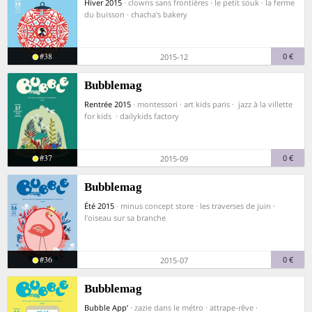
Hiver 2015
· clowns sans frontières · le petit souk · la ferme
du buisson · chacha's bakery
#38
0 €
2015-12
Bubblemag
Rentrée 2015
· montessori · art kids paris · jazz à la villette
for kids · dailykids factory
#37
0 €
2015-09
Bubblemag
Été 2015
· minus concept store · les traverses de juin ·
l’oiseau sur sa branche
#36
0 €
2015-07
Bubblemag
Bubble App’
· zazie dans le métro · attrape-rêve ·