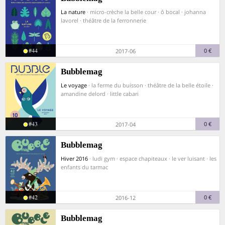
La nature
· micro-crèche la belle cour · ô bocal · johanna
lavorel · théâtre de la ferronnerie
#44
0 €
2017-06
Bubblemag
Le voyage
· la ferme du buisson · théâtre de la belle étoile ·
amandine delord · little cabari
#43
0 €
2017-04
Bubblemag
Hiver 2016
· ludi gym · espace chapiteaux · le ver luisant · les
enfants du tarmac
#42
0 €
2016-12
Bubblemag