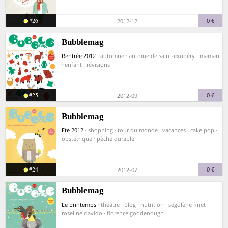
#26
0 €
2012-12
Bubblemag
Rentrée 2012
· automne · antoine de saint-exupéry · maman
· enfant · révisions
#25
0 €
2012-09
Bubblemag
Ete 2012
· shopping · tour du monde · vacances · cake pop ·
obstétrique · pèche durable
#24
0 €
2012-07
Bubblemag
Le printemps
· théâtre · blog · nutrition · ségolène finet ·
roseline davido · florence goodenough