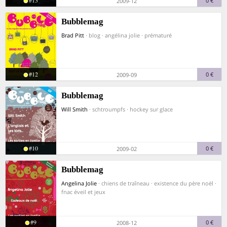
#13
0 €
2009-12
Bubblemag
Brad Pitt
· blog · angélina jolie · prématuré
#12
0 €
2009-09
Bubblemag
Will Smith
· schtroumpfs · hockey sur glace
#10
0 €
2009-02
Bubblemag
Angelina Jolie
· chiens de traîneau · existence du père noël ·
fnac éveil et jeux
#9
0 €
2008-12