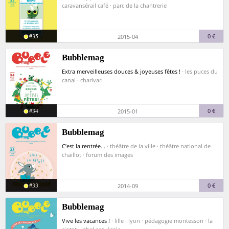
caravansérail café · parc de la chantrerie
#35
0 €
2015-04
Bubblemag
Extra merveilleuses douces & joyeuses fêtes !
· les puces du
canal · charivari
#34
0 €
2015-01
Bubblemag
C’est la rentrée...
· théâtre de la ville · théâtre national de
chaillot · forum des images
#33
0 €
2014-09
Bubblemag
Vive les vacances !
· lille · lyon · pédagogie montessori · la