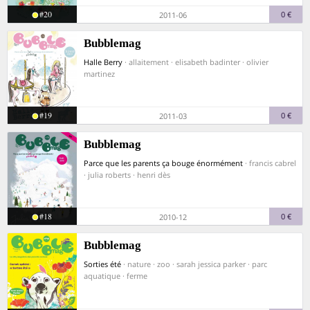
#20
0 €
2011-06
Bubblemag
Halle Berry
· allaitement · elisabeth badinter · olivier
martinez
#19
0 €
2011-03
Bubblemag
Parce que les parents ça bouge énormément
· francis cabrel
· julia roberts · henri dès
#18
0 €
2010-12
Bubblemag
Sorties été
· nature · zoo · sarah jessica parker · parc
aquatique · ferme