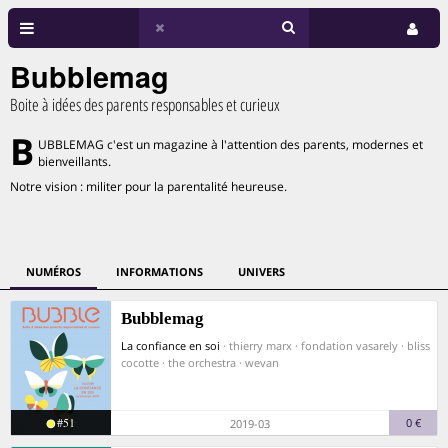
Bubblemag
Boite à idées des parents responsables et curieux
B
UBBLEMAG c'est un magazine à l'attention des parents, modernes et
bienveillants.
Notre vision : militer pour la parentalité heureuse.
NUMÉROS
INFORMATIONS
UNIVERS
Bubblemag
La confiance en soi
· thierry marx · fondation vasarely · bliss
cocotte · the orchestra · wevan
#51
0 €
2019-03