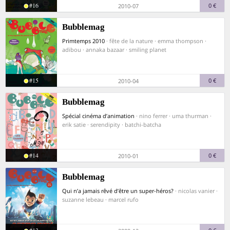
#16
0 €
2010-07
Bubblemag
Primtemps 2010
· fête de la nature · emma thompson ·
adibou · annaka bazaar · smiling planet
#15
0 €
2010-04
Bubblemag
Spécial cinéma d’animation
· nino ferrer · uma thurman ·
erik satie · serendipity · batchi-batcha
#14
0 €
2010-01
Bubblemag
Qui n’a jamais rêvé d’être un super-héros?
· nicolas vanier ·
suzanne lebeau · marcel rufo