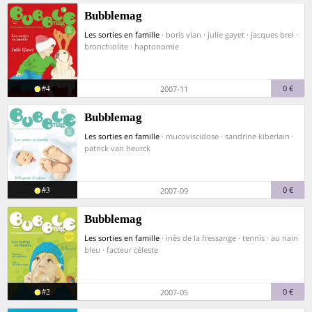
Bubblemag
Les sorties en famille
· boris vian · julie gayet · jacques brel ·
bronchiolite · haptonomie
#4
0 €
2007-11
Bubblemag
Les sorties en famille
· mucoviscidose · sandrine kiberlain ·
patrick van heurck
#3
0 €
2007-09
Bubblemag
Les sorties en famille
· inès de la fressange · tennis · au nain
bleu · facteur céleste
#2
0 €
2007-05