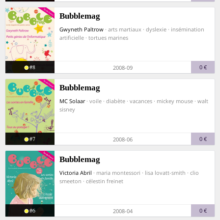
Bubblemag
Gwyneth Paltrow
· arts martiaux · dyslexie · insémination
artificielle · tortues marines
#8
0 €
2008-09
Bubblemag
MC Solaar
· voile · diabète · vacances · mickey mouse · walt
sisney
#7
0 €
2008-06
Bubblemag
Victoria Abril
· maria montessori · lisa lovatt-smith · clio
smeeton · célestin freinet
#6
0 €
2008-04