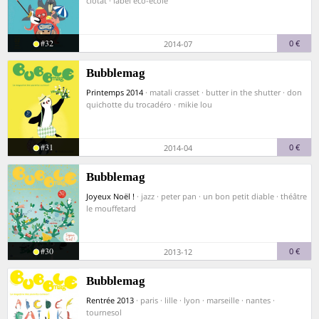
ciotat · label eco-école
#32
0 €
2014-07
Bubblemag
Printemps 2014
· matali crasset · butter in the shutter · don
quichotte du trocadéro · mikie lou
#31
0 €
2014-04
Bubblemag
Joyeux Noël !
· jazz · peter pan · un bon petit diable · théâtre
le mouffetard
#30
0 €
2013-12
Bubblemag
Rentrée 2013
· paris · lille · lyon · marseille · nantes ·
tournesol