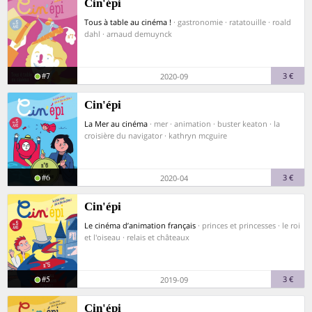
Cin'épi
Tous à table au cinéma !
· gastronomie · ratatouille · roald
dahl · arnaud demuynck
#7
3 €
2020-09
Cin'épi
La Mer au cinéma
· mer · animation · buster keaton · la
croisière du navigator · kathryn mcguire
#6
3 €
2020-04
Cin'épi
Le cinéma d’animation français
· princes et princesses · le roi
et l'oiseau · relais et châteaux
#5
3 €
2019-09
Cin'épi