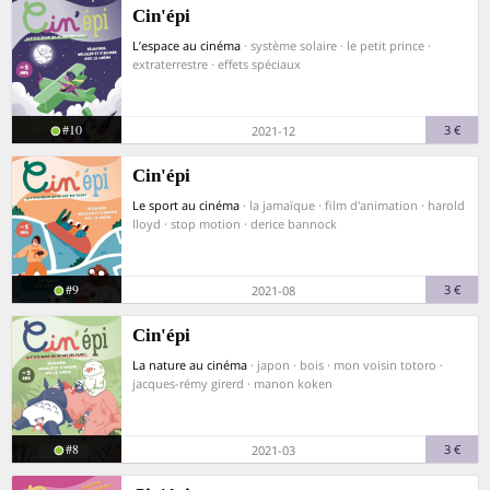
Cin'épi
L’espace au cinéma
· système solaire · le petit prince ·
extraterrestre · effets spéciaux
#10
3 €
2021-12
Cin'épi
Le sport au cinéma
· la jamaïque · film d'animation · harold
lloyd · stop motion · derice bannock
#9
3 €
2021-08
Cin'épi
La nature au cinéma
· japon · bois · mon voisin totoro ·
jacques-rémy girerd · manon koken
#8
3 €
2021-03