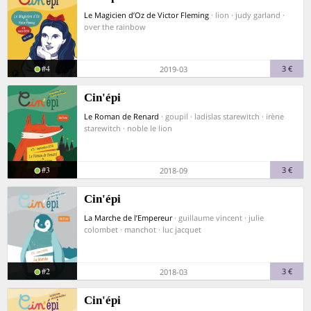
Le Magicien d’Oz de Victor Fleming
· lion · judy garland ·
over the rainbow
#4
3 €
2019-03
Cin'épi
Le Roman de Renard
· goupil · ladislas starewitch · irène
starewitch · noble le lion
#3
3 €
2018-09
Cin'épi
La Marche de l’Empereur
· guillaume vincent · julie
colombet · manchot · luc jacquet
#2
3 €
2018-03
Cin'épi