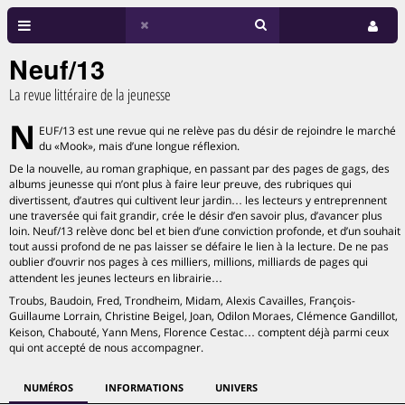
Neuf/13
La revue littéraire de la jeunesse
N
EUF/13 est une revue qui ne relève pas du désir de rejoindre le marché
du «Mook», mais d’une longue réflexion.
De la nouvelle, au roman graphique, en passant par des pages de gags, des
albums jeunesse qui n’ont plus à faire leur preuve, des rubriques qui
divertissent, d’autres qui cultivent leur jardin… les lecteurs y entreprennent
une traversée qui fait grandir, crée le désir d’en savoir plus, d’avancer plus
loin. Neuf/13 relève donc bel et bien d’une conviction profonde, et d’un souhait
tout aussi profond de ne pas laisser se défaire le lien à la lecture. De ne pas
oublier d’ouvrir nos pages à ces milliers, millions, milliards de pages qui
attendent les jeunes lecteurs en librairie…
Troubs, Baudoin, Fred, Trondheim, Midam, Alexis Cavailles, François-
Guillaume Lorrain, Christine Beigel, Joan, Odilon Moraes, Clémence Gandillot,
Keison, Chabouté, Yann Mens, Florence Cestac… comptent déjà parmi ceux
qui ont accepté de nous accompagner.
NUMÉROS
INFORMATIONS
UNIVERS