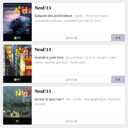
Neuf/13
Gaspard des profondeurs
· kyoto · florence cestac ·
universalis cultura · comment j'ai tué un ours
#4
6 €
2014-09
Neuf/13
Grandir à juste livre
· jia quinhan · jo a ra · troubs · yann
mens · audrey pannuti · lucie cobo
#3
6 €
2014-06
Neuf/13
Qu’est ce que c’est ?
· bd · corée · récit graphique · françois
roussel
#2
2014-02