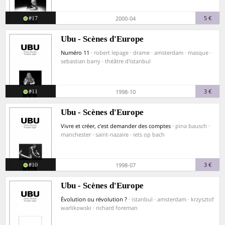
#17
5 €
2000-04
Ubu - Scènes d'Europe
Numéro 11
· robert lepage · drame · amsterdam · masque ·
sebastian barry · théâtre d'istanbul
#11
3 €
1998-10
Ubu - Scènes d'Europe
Vivre et créer, c’est demander des comptes
· pina bausch ·
manchester · saint-nazaire · iets op bach
#10
3 €
1998-07
Ubu - Scènes d'Europe
Évolution ou révolution ?
· istanbul · amsterdam · krzysztof
warlikowski · richard foreman