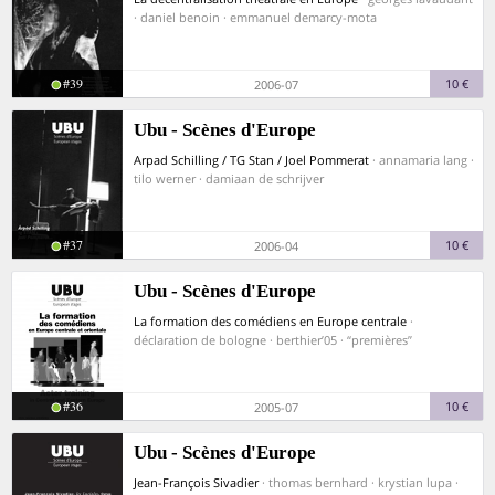
· daniel benoin · emmanuel demarcy-mota
#39
10 €
2006-07
Ubu - Scènes d'Europe
Arpad Schilling / TG Stan / Joel Pommerat
· annamaria lang ·
tilo werner · damiaan de schrijver
#37
10 €
2006-04
Ubu - Scènes d'Europe
La formation des comédiens en Europe centrale
·
déclaration de bologne · berthier’05 · “premières”
#36
10 €
2005-07
Ubu - Scènes d'Europe
Jean-François Sivadier
· thomas bernhard · krystian lupa ·