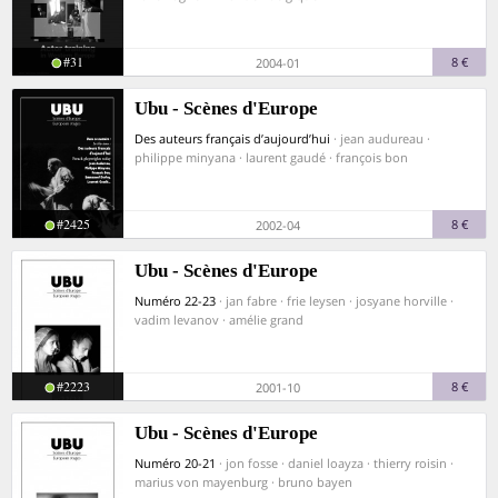
#31
8 €
2004-01
Ubu - Scènes d'Europe
Des auteurs français d’aujourd’hui
· jean audureau ·
philippe minyana · laurent gaudé · françois bon
#2425
8 €
2002-04
Ubu - Scènes d'Europe
Numéro 22-23
· jan fabre · frie leysen · josyane horville ·
vadim levanov · amélie grand
#2223
8 €
2001-10
Ubu - Scènes d'Europe
Numéro 20-21
· jon fosse · daniel loayza · thierry roisin ·
marius von mayenburg · bruno bayen