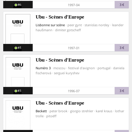
#6
3 €
1997-04
Ubu - Scènes d'Europe
Lisbonne sur scène
· peer gynt · stanislas nordey · leander
haußmann · dimiter gotscheff
#5
3 €
1997-01
Ubu - Scènes d'Europe
Numéro 3
· moscou · festival d'avignon · portugal · daniela
fischerová · sergueï kuryshev
#3
3 €
1996-07
Ubu - Scènes d'Europe
Beckett
· peter brook · giorgio strehler · karel kraus · lothar
trolle · pitoëff