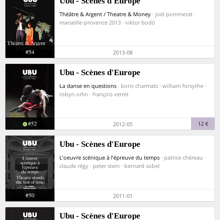
Ubu - Scènes d'Europe
Théâtre & Argent / Theatre & Money
· joël pommerat ·
marseille-provence 2013 · viktor bodó
#54
2013-08
Ubu - Scènes d'Europe
La danse en questions
· boris charmatz · william forsythe ·
robyn orlin · françois verret
#52
12 €
2012-05
Ubu - Scènes d'Europe
L’oeuvre scénique à l’épreuve du temps
· patrice chéreau ·
claude régy · peter stein · bernard sobel
#50
2011-01
Ubu - Scènes d'Europe