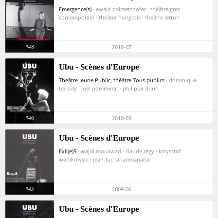
Emergence(s)
· ewald palmetshofer · théâtre grec
contemporain · théâtre hongrois · théâtre letton
#48
2010-07
Ubu - Scènes d'Europe
Théâtre Jeune Public, théâtre Tous publics
· dominique
bérody · joël pommerat · philippe dorin
#46
2010-03
Ubu - Scènes d'Europe
Exil(e)S
· wajdi mouawad · claude régy · krzysztof
warlikowski · jean-luc raharimanana
#45
2009-06
Ubu - Scènes d'Europe