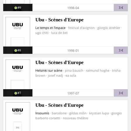
#9
3 €
1998-04
Ubu - Scènes d'Europe
Le temps et l’espace
· festival d'avignon · giorgio strehler ·
ugo chiti · luca de bei
#8
3 €
1998-01
Ubu - Scènes d'Europe
Helsinki sur scène
· pina bausch · raimund hoghe · trisha
brown · josef nadj · ea sola
#7
3 €
1997-07
Ubu - Scènes d'Europe
Insoumis
· barcelone · gildas milin · krystian lupa · giorgio
barberio corsetti · nouveau théâtre