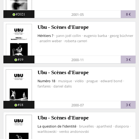
#2021
8 €
2001-05
Ubu - Scènes d'Europe
Héritiers ?
· yann-joël collin · eugenio barba · georg büchner
· anselm weber · roberta carreri
#19
3 €
2000-11
Ubu - Scènes d'Europe
Numéro 18
· musique · vidéo · prague · edward bond ·
fanfares · daniel dalis
#18
3 €
2000-07
Ubu - Scènes d'Europe
La question de l’identité
· bruxelles · apartheid · diaspora ·
warlikowski · venko andonovski