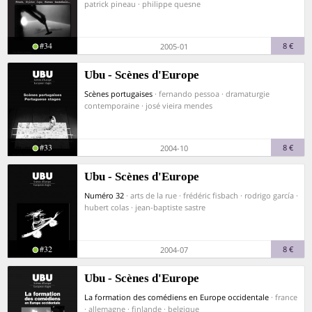
patrick pineau · philippe quesne
#34
8 €
2005-01
Ubu - Scènes d'Europe
Scènes portugaises
· fernando pessoa · dramaturgie
contemporaine · josé vieira mendes
#33
8 €
2004-10
Ubu - Scènes d'Europe
Numéro 32
· arts de la rue · frédéric fisbach · rodrigo garcía ·
hubert colas · jean-baptiste sastre
#32
8 €
2004-07
Ubu - Scènes d'Europe
La formation des comédiens en Europe occidentale
· france
· allemagne · finlande · belgique