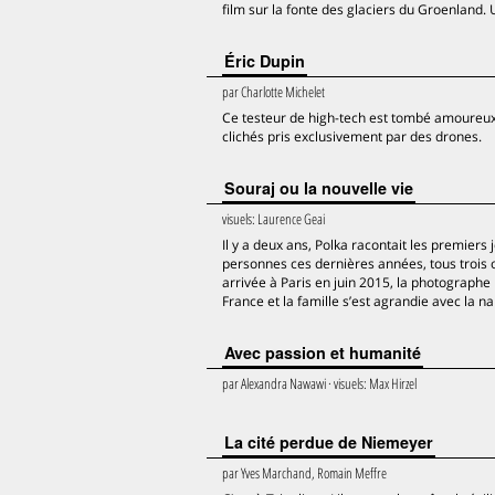
film sur la fonte des glaciers du Groenland. U
Éric Dupin
par
Charlotte Michelet
Ce testeur de high-tech est tombé amoureux 
clichés pris exclusivement par des drones.
Souraj ou la nouvelle vie
visuels:
Laurence Geai
Il y a deux ans, Polka racontait les premier
personnes ces dernières années, tous trois 
arrivée à Paris en juin 2015, la photographe
France et la famille s’est agrandie avec la na
Avec passion et humanité
par
Alexandra Nawawi
· visuels:
Max Hirzel
La cité perdue de Niemeyer
par
Yves Marchand, Romain Meffre