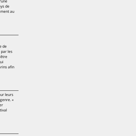
d’une
ays de
sement au
e de
 par les
 être
qui
rins afin
ur leurs
 genre. «
er
tival