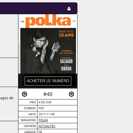
#40
mages de
PRIX
4.00 EUR
FORMAT
PDF
DATE
2017-11-08
MAGAZINE
POLKA
UNIVERS
ACTUALITÉS
LANGUE
FR