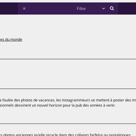
es du monde
la foulée des photos de vacances, les Instagrammeurs se mettent à poster des i
sionnels dessinent un nouvel horizon pour la pub des années à venir.
s photos anciennes qu’elle recycle dans des collages farfelus ou nostalgiques.