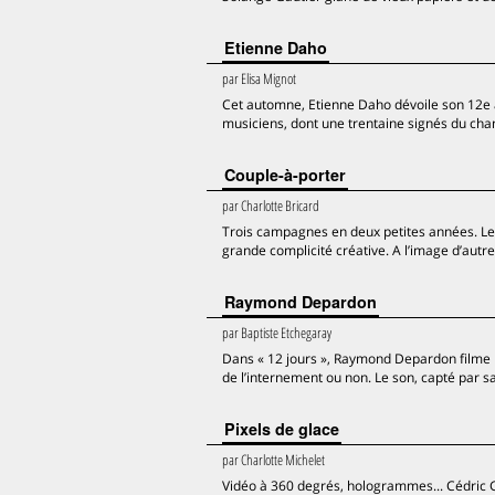
Etienne Daho
par
Elisa Mignot
Cet automne, Etienne Daho dévoile son 12e a
musiciens, dont une trentaine signés du chan
Couple-à-porter
par
Charlotte Bricard
Trois campagnes en deux petites années. Le
grande complicité créative. A l’image d’autr
Raymond Depardon
par
Baptiste Etchegaray
Dans « 12 jours », Raymond Depardon filme l’
de l’internement ou non. Le son, capté par
Pixels de glace
par
Charlotte Michelet
Vidéo à 360 degrés, hologrammes... Cédric G