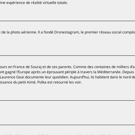
ne expérience de réalité virtuelle totale.
de la photo aérienne. Il a fondé Dronestagram, le premier réseau social compil
s jours en France de Souraj et de ses parents. Comme des centaines de milliers d’
ont gagné l’Europe après un éprouvant périple à travers la Méditerranée. Depuis 
 Laurence Geai documente leur quotidien. Aujourd’hui, ils habitent dans le nord de
issance du petit Aimé. Polka est retourné les voir.