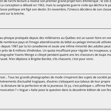
lien de l’archi tecture a réalisé son premier grand projet hors d’Amérique : le site 
 La conception a débuté en 1962, mais la sanglante guerre civile qui déchira le p
classe politique ont figé son destin. En novembre, l’Unesco décidera de son clas
ont sur la brèche.
 au phoque pratiquée depuis des millénaires au Québec est un savoir-faire en voi
r de nombreux pays et l’image attendrissante du bébé au pelage immaculé utilisée
 depuis 1987 par la loi canadienne et seule une infime minorité des adultes peut
près de 8 millions d’individus. Un quota insuffisant pour réguler les troupeaux, 
photographe Yoanis Menge a côtoyé pendant quatre ans les chasseurs de loups ma
té. N’en déplaise à Brigitte Bardot, s’ils chassent, c’est pour vivre.
sel... Tous les grands photographes de mode s’inspirent des sujets de société po
vénements d’actualité tragiques, d’autres s’attaquent aux tabous de leur propre
la dictature de la perfection et de la jeunesse. Et ça, c’est politique », affirme Pet
ovocation ? « Vogue » Italie pose la question dans la deuxième édition de son fes