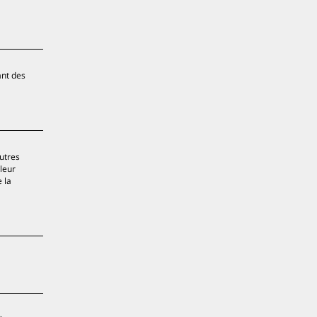
ant des
autres
leur
 la