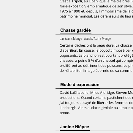
C’est à Tripoli, au Liban, que le maître brési
foire-exposition, emblématique de son style.
1975 à 1990 et, depuis, l’immobilisme de la 
patrimoine mondial. Les défenseurs du lieu s
Chasse gardée
par
Yoanis Menge
· visuels:
Yoanis Menge
Certains clichés ont la peau dure. La chasse
disparition. En cause, le boycott imposé pa
opposants. Le blanchon est pourtant protégé
chassée, à peine 5 % d’un cheptel qui compte 
prolifèrent au détriment des poissons. Le 
de réhabiliter l’image écornée de sa communau
Mode d’expression
David LaChapelle, Miles Aldridge, Steven Mei
productions. Quand certains pastichent des é
J’ai toujours essayé de libérer les femmes de 
Lindbergh. Alors audace géniale ou simple pr
photo.
Janine Niépce