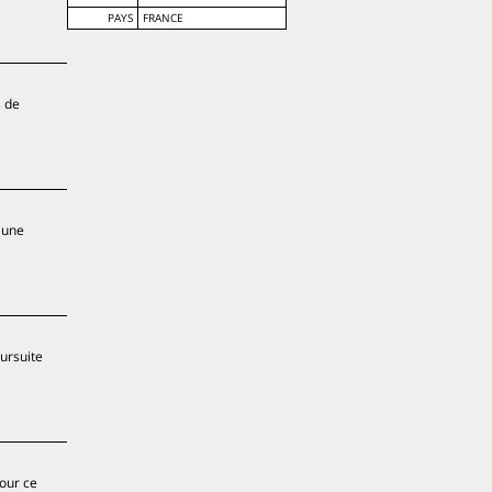
PAYS
FRANCE
s de
 une
oursuite
pour ce