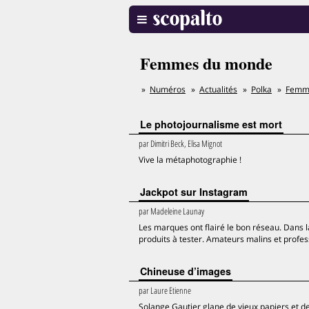
Femmes du monde
Numéros
Actualités
Polka
Femm
Le photojournalisme est mort
par
Dimitri Beck, Elisa Mignot
Vive la métaphotographie !
Jackpot sur Instagram
par
Madeleine Launay
Les marques ont flairé le bon réseau. Dans 
produits à tester. Amateurs malins et profes
Chineuse d’images
par
Laure Etienne
Solange Gautier glane de vieux papiers et de