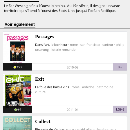
Le Far West signifie « l’Ouest lointain ». Au 19e siècle, il désigne un vaste
territoire qui s’étend à l’ouest des États-Unis jusqu’à l’océan Pacifique.
voir également
Passages
Dans l’art, le bonheur
· rome · san francisco · surfeur · philip
ursprung · loterie romande
#53
0 €
2010-02
Exit
La folie des bars à vins
· rome · ardèche · patrimoine
culturel
#4
1,59 €
2011-04
Collect
Biennale de Venise
· rome · astrid ullens de schooten ·