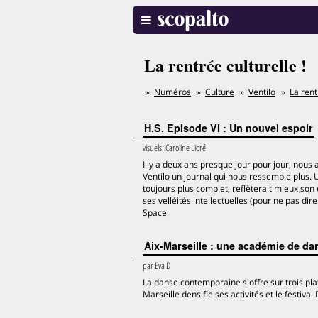
La rentrée culturelle !
Numéros
Culture
Ventilo
La rent
H.S. Episode VI : Un nouvel espoir
visuels:
Caroline Lioré
Il y a deux ans presque jour pour jour, nous 
Ventilo un journal qui nous ressemble plus. 
toujours plus complet, reflèterait mieux son
ses velléités intellectuelles (pour ne pas dire
Space.
Aix-Marseille : une académie de da
par
Eva D
La danse contemporaine s'offre sur trois plat
Marseille densifie ses activités et le festi