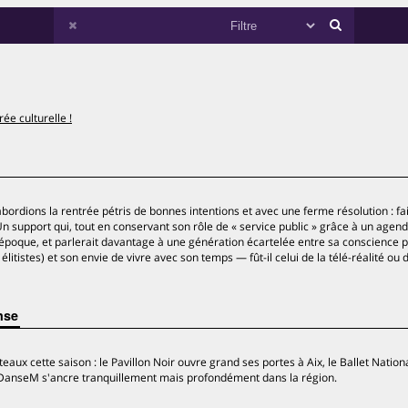
rée culturelle !
abordions la rentrée pétris de bonnes intentions et avec une ferme résolution : fa
Un support qui, tout en conservant son rôle de « service public » grâce à un agen
 époque, et parlerait davantage à une génération écartelée entre sa conscience po
 élitistes) et son envie de vivre avec son temps — fût-il celui de la télé-réalité ou
nse
eaux cette saison : le Pavillon Noir ouvre grand ses portes à Aix, le Ballet Nation
val DanseM s'ancre tranquillement mais profondément dans la région.