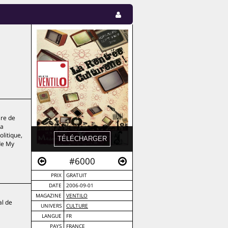
ire de
da
litique,
 de My
#6000
PRIX
GRATUIT
DATE
2006-09-01
MAGAZINE
VENTILO
al de
UNIVERS
CULTURE
LANGUE
FR
PAYS
FRANCE