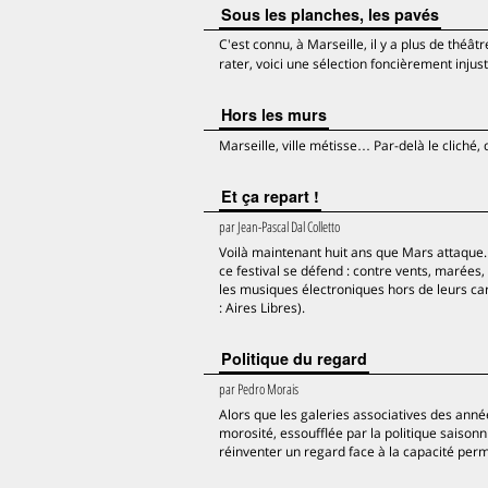
Sous les planches, les pavés
C'est connu, à Marseille, il y a plus de théâ
rater, voici une sélection foncièrement inju
Hors les murs
Marseille, ville métisse… Par-delà le cliché,
Et ça repart !
par
Jean-Pascal Dal Colletto
Voilà maintenant huit ans que Mars attaque.
ce festival se défend : contre vents, marées,
les musiques électroniques hors de leurs ca
: Aires Libres).
Politique du regard
par
Pedro Morais
Alors que les galeries associatives des ann
morosité, essoufflée par la politique saisonn
réinventer un regard face à la capacité per