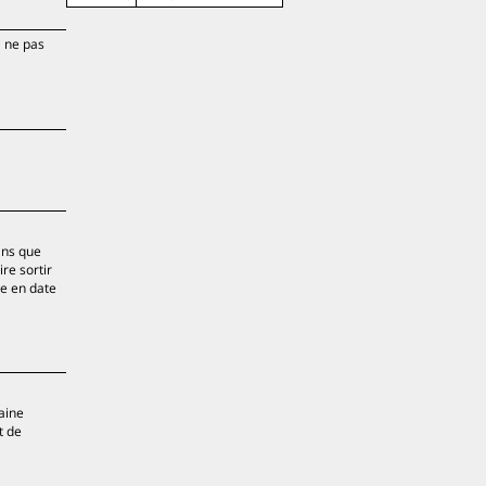
à ne pas
ans que
re sortir
le en date
aine
t de