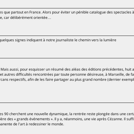
tres que partout en France. Alors pour éviter un pénible catalogue des spectacles 
ste, car délibérément orientée…
 quelques signes indiquent à notre journaliste le chemin vers la lumière
 Mais aussi, pour esquisser un résumé des aléas des éditions précédentes, huit 
 et autres difficultés rencontrées par toute personne désireuse, à Marseille, de fai
rcans respectifs, afin de les faire partager au plus grand nombre (dernier exemp
ées 90 cherchent une nouvelle dynamique, la rentrée reste plongée dans une cert
ière des « grands événements ». Il y a, néanmoins, une vie après Cézanne. Il suffi
manente de l'art à redessiner le monde.