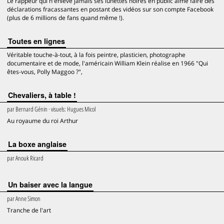
Le rappeur qui n'enlève jamais ses lunettes noires en public aime faire des
déclarations fracassantes en postant des vidéos sur son compte Facebook
(plus de 6 millions de fans quand même !).
Toutes en lignes
Véritable touche-à-tout, à la fois peintre, plasticien, photographe
documentaire et de mode, l'américain William Klein réalise en 1966 "Qui
êtes-vous, Polly Maggoo ?",
Chevaliers, à table !
par
Bernard Génin
· visuels:
Hugues Micol
Au royaume du roi Arthur
La boxe anglaise
par
Anouk Ricard
Un baiser avec la langue
par
Anne Simon
Tranche de l'art