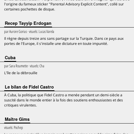
l'origine du fameux sticker "Parental Advisory Explicit Content", collé sur
certaines pochettes de disque.
Recep Tayyip Erdogan
par
Aurore Gorius
· visuels:
Lucas Varela
Il règne depuis treize ans sans partage sur la Turquie. Dans ce pays aux
portes de l'Europe, il s'installe une dictature en toute impunité.
Cuba
par
Sara Roumette
· visuels:
Cha
L'île de la débrouille
Le bilan de Fidel Castro
À Cuba, la politique que Fidel Castro a menée pendant un demi-siècle a
suscité dans le monde entier à la fois des soutiens enthousiastes et des
critiques virulentes.
Maître Gims
visuels:
Pochep