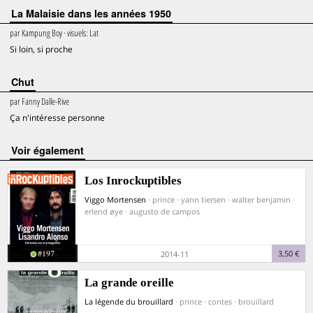
La Malaisie dans les années 1950
par
Kampung Boy
· visuels:
Lat
Si loin, si proche
Chut
par
Fanny Dalle-Rive
Ça n'intéresse personne
voir également
Los Inrockuptibles
Viggo Mortensen
· prince · yann tiersen · walter benjamin ·
erlend øye · augusto de campos
#197
3,50 €
2014-11
La grande oreille
La légende du brouillard
· prince · contes · brouillard