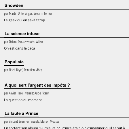
Snowden
par
Martin Untersinger, Erwann Terrier
Le geek qui en savait trop
La science infuse
par
Oriane Dioux
· visuels:
Witko
On est dans le caca
Populiste
par
Zineb Dryef, Donatien MAry
À quoi sert l’argent des impôts ?
par
Xavier Harel
· visuels:
Aude Picault
La question du moment
La faute à Prince
par
Vincent Brunner
· visuels:
Marion Mousse
En sortant son album "Purple Rain", Prince était loin d'imaginer qu'il serait à