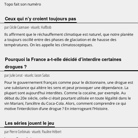
Topo fait son numéro
Ceux qui n’y croient toujours pas
par
Cécile Cazenave
· visuels:
Halfbob
Ils affirment que le réchauffement climatique est naturel, que notre planète
a toujours oscillé entre des phases de glaciation et de hausse des
températures. On les appelle les climatosceptiques.
Pourquoi la France a-t-elle décidé d’interdire certaines
drogues ?
par
Julie Lerat
· visuels:
Iason Saïtas
Pour le gouvernement français comme pour le dictionnaire, une drogue est
une substance qui altère les sens et peut provoquer une dépendance. La
plupart sont aujourd’hui interdites. Comme la cocaïne, par exemple. Au
début du 20e siècle, celle-ci était pourtant utilisée en toute légalité dans le
vin Mariani, l’ancêtre du Coca-Cola. Alors, comment comprendre ce qui
motive l’interdiction d’une drogue ? En interrogeant l’Histoire.
Les séries jouent le jeu
par
Pierre Corbinais
· visuels:
Pauline Hébert