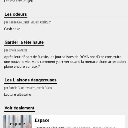
Les maîtres du jeu
Les odeurs
par
Renée Greusard
· visuels:
Axel Ruch
Cash sexe
Garder la tête haute
par
Estelle Levresse
Après leur départ de Russie, les journalistes de DOXA ont dû se construire
une nouvelle vie. Mais comment y arriver quand la menace d’une arrestation
plane encore sur eux ?
Les Liaisons dangereuses
par
Aurélie Palud
· visuels:
Joseph Falzon
Lecture aléatoire
voir également
Espace
Formes de l’écologie
· environnement · climat · éthique ·