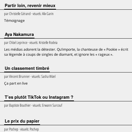
Partir loin, revenir mieux
par
Christelle Gérand
· visuels:
Alix Garin
Témoignage
Aya Nakamura
par
Chloé Leprince
· visuels:
Kristelle Rodeia
Les médias adorent la détester. Qu’importe, la chanteuse de « Pookie » écrit
sa légende à coups de singles de diamant, et ignore les « rageux ».
Un classement timbré
par
Vincent Brunner
· visuels:
Sasha Wizel
Ça part en live
T’es plutôt TikTok ou Instagram ?
par
Baptiste Bouthier
· visuels:
Erwann Surcouf
Le prix du papier
par
Pochep
· visuels:
Pochep