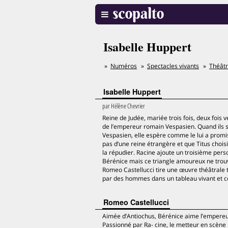
Isabelle Huppert
Numéros
Spectacles vivants
Théât
Isabelle Huppert
par
Hélène Chevrier
Reine de Judée, mariée trois fois, deux fois 
de l’empereur romain Vespasien. Quand ils se r
Vespasien, elle espère comme le lui a promi
pas d’une reine étrangère et que Titus choi
la répudier. Racine ajoute un troisième pers
Bérénice mais ce triangle amoureux ne trouv
Romeo Castellucci tire une œuvre théâtrale t
par des hommes dans un tableau vivant et conf
Romeo Castellucci
Aimée d’Antiochus, Bérénice aime l’empereur 
Passionné par Ra- cine, le metteur en scène 