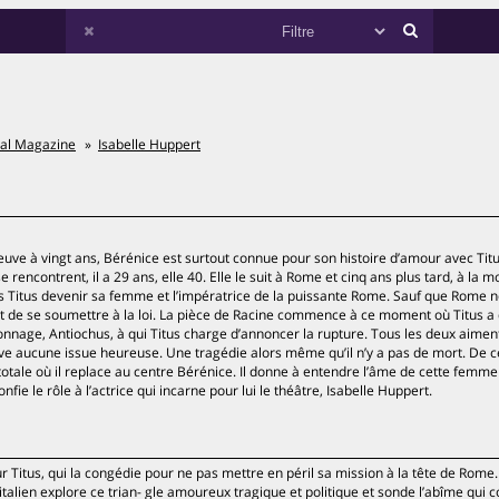
ral Magazine
Isabelle Huppert
veuve à vingt ans, Bérénice est surtout connue pour son histoire d’amour avec Titus,
encontrent, il a 29 ans, elle 40. Elle le suit à Rome et cinq ans plus tard, à la m
s Titus devenir sa femme et l’impératrice de la puissante Rome. Sauf que Rome n
sit de se soumettre à la loi. La pièce de Racine commence à ce moment où Titus a
onnage, Antiochus, à qui Titus charge d’annoncer la rupture. Tous les deux aimen
e aucune issue heureuse. Une tragédie alors même qu’il n’y a pas de mort. De ce
otale où il replace au centre Bérénice. Il donne à entendre l’âme de cette femme 
ie le rôle à l’actrice qui incarne pour lui le théâtre, Isabelle Huppert.
Titus, qui la congédie pour ne pas mettre en péril sa mission à la tête de Rome.
italien explore ce trian- gle amoureux tragique et politique et sonde l’abîme qui 