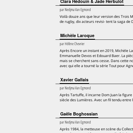
Clara Hédouin & Jade Herbulot
par
Nedjma Van Egmond
Voilà douze ans que leur version des Trois Mo
de rugby, dix acteurs revisi- tent la saga d
Michèle Laroque
par
Hélène Chevrier
Après Encore un instant en 2019, Michèle La
Emmanuelle Devos et Edouard Baer. La pièce 
mais se cherchent sans cesse. Dans cette n
avec qui elle a tourné la série Tout pour Agn
Xavier Gallais
par
Nedjma Van Egmond
Après Tartuffe, il incarne Dom Juan la figur
siècle des Lumières. Avec un fil tendu entre 
Gaële Boghossian
par
Nedjma Van Egmond
Après 1984, la metteuse en scène du Collec