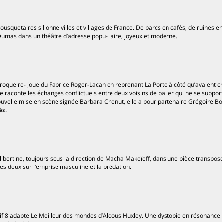
usquetaires sillonne villes et villages de France. De parcs en cafés, de ruines en
e Dumas dans un théâtre d’adresse popu- laire, joyeux et moderne.
roque re- joue du Fabrice Roger-Lacan en reprenant La Porte à côté qu’avaient c
raconte les échanges conflictuels entre deux voisins de palier qui ne se suppor
ouvelle mise en scène signée Barbara Chenut, elle a pour partenaire Grégoire B
ès.
e libertine, toujours sous la direction de Macha Makeïeff, dans une pièce transpos
les deux sur l’emprise masculine et la prédation.
tif 8 adapte Le Meilleur des mondes d’Aldous Huxley. Une dystopie en résonance