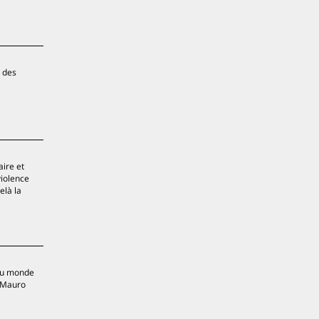
e des
aire et
violence
elà la
 du monde
r Mauro