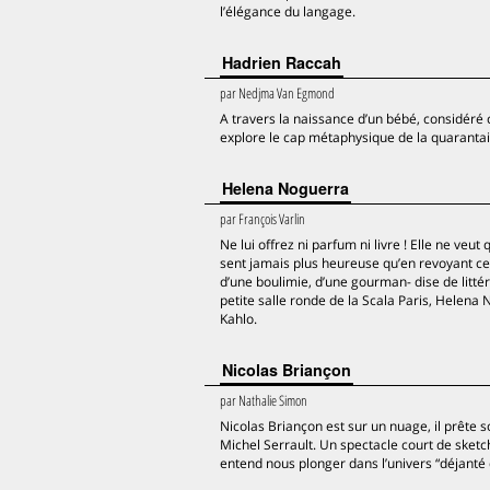
l’élégance du langage.
Hadrien Raccah
par
Nedjma Van Egmond
A travers la naissance d’un bébé, considéré
explore le cap métaphysique de la quaranta
Helena Noguerra
par
François Varlin
Ne lui offrez ni parfum ni livre ! Elle ne v
sent jamais plus heureuse qu’en revoyant ce q
d’une boulimie, d’une gourman- dise de littéra
petite salle ronde de la Scala Paris, Helen
Kahlo.
Nicolas Briançon
par
Nathalie Simon
Nicolas Briançon est sur un nuage, il prête so
Michel Serrault. Un spectacle court de sketc
entend nous plonger dans l’univers “déjanté 