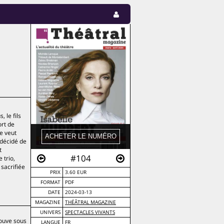
 le fils
ort de
e veut
 décidé de
t
#104
 trio,
sacrifiée
PRIX
3.60 EUR
FORMAT
PDF
DATE
2024-03-13
MAGAZINE
THÉÂTRAL MAGAZINE
UNIVERS
SPECTACLES VIVANTS
couve sous
LANGUE
FR