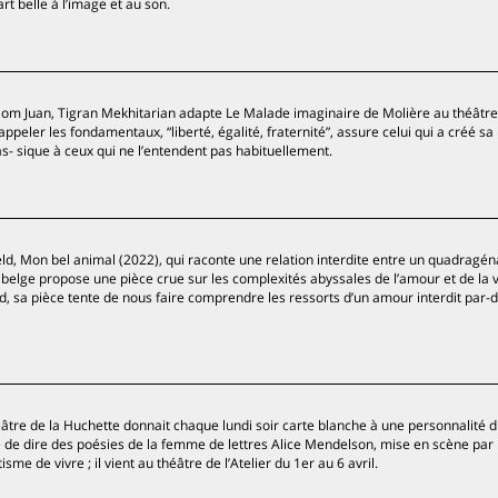
rt belle à l’image et au son.
Dom Juan, Tigran Mekhitarian adapte Le Malade imaginaire de Molière au théâtr
ppeler les fondamentaux, “liberté, égalité, fraternité”, assure celui qui a créé sa
s- sique à ceux qui ne l’entendent pas habituellement.
ld, Mon bel animal (2022), qui raconte une relation interdite entre un quadragén
 belge propose une pièce crue sur les complexités abyssales de l’amour et de la 
rd, sa pièce tente de nous faire comprendre les ressorts d’un amour interdit par-d
héâtre de la Huchette donnait chaque lundi soir carte blanche à une personnalité
sé de dire des poésies de la femme de lettres Alice Mendelson, mise en scène pa
sme de vivre ; il vient au théâtre de l’Atelier du 1er au 6 avril.