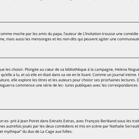
 comme moche par les amis du papa, l’auteur de L’Invitation trousse une comédie
ine, mais aussi les mensonges et les non-dits qui peuvent agiter une communaut
eut que les choisir. Plongée au cœur de sa bibliothèque à la campagne, Helena Nogu
u’elle a lu, et où elle en était dans sa vie en le lisant. Comme un journal intime.
ture, elle explore les titres et les auteurs pour choisir ses prochaines lectures. 
a Noguerra commence une série de lec- tures publiques avec les correspondances 
n es- prit à Jean Poiret dans Extraits Extras, avec François Berléand sous les trai
hes autrefois joués par les deux comédiens et mis en scène par Nathalie Serrault
et mythique” du duo de La Cage aux folles.