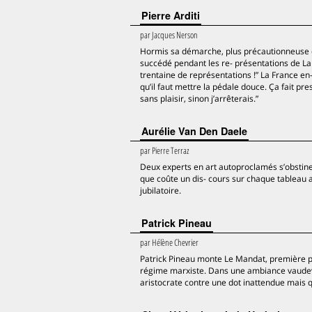
Pierre Arditi
par
Jacques Nerson
Hormis sa démarche, plus précautionneuse qu
succédé pendant les re- présentations de La
trentaine de représentations !” La France en-
qu’il faut mettre la pédale douce. Ça fait pre
sans plaisir, sinon j’arrêterais.”
Aurélie Van Den Daele
par
Pierre Terraz
Deux experts en art autoproclamés s’obstinen
que coûte un dis- cours sur chaque tableau 
jubilatoire.
Patrick Pineau
par
Hélène Chevrier
Patrick Pineau monte Le Mandat, première piè
régime marxiste. Dans une ambiance vaudevi
aristocrate contre une dot inattendue mais qu