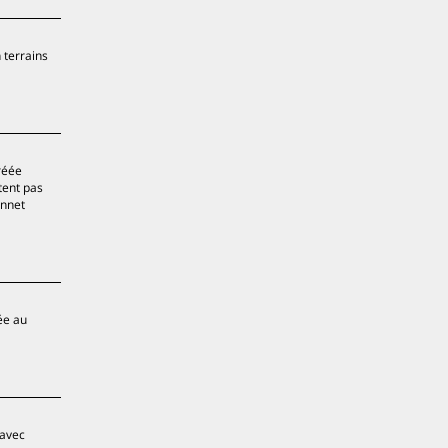
 terrains
réée
tent pas
onnet
ée au
 avec