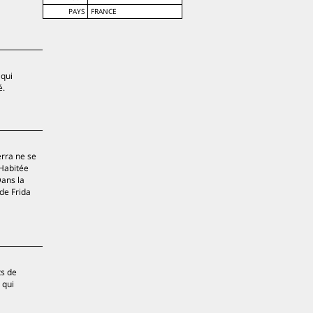
PAYS
FRANCE
 qui
é.
erra ne se
 Habitée
Dans la
de Frida
ts de
 qui