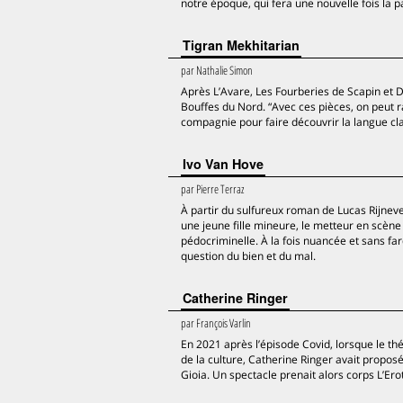
notre époque, qui fera une nouvelle fois la pa
Tigran Mekhitarian
par
Nathalie Simon
Après L’Avare, Les Fourberies de Scapin et 
Bouffes du Nord. “Avec ces pièces, on peut ra
compagnie pour faire découvrir la langue cla
Ivo Van Hove
par
Pierre Terraz
À partir du sulfureux roman de Lucas Rijneve
une jeune fille mineure, le metteur en scène
pédocriminelle. À la fois nuancée et sans fa
question du bien et du mal.
Catherine Ringer
par
François Varlin
En 2021 après l’épisode Covid, lorsque le t
de la culture, Catherine Ringer avait propo
Gioia. Un spectacle prenait alors corps L’Eroti