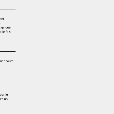
ont
e
expliqué
 le fais
quer coûte
par le
vec un