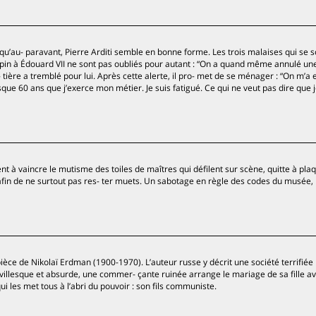
’au- paravant, Pierre Arditi semble en bonne forme. Les trois malaises qui se s
pin à Édouard VII ne sont pas oubliés pour autant : “On a quand même annulé un
 tière a tremblé pour lui. Après cette alerte, il pro- met de se ménager : “On m’a 
sque 60 ans que j’exerce mon métier. Je suis fatigué. Ce qui ne veut pas dire que je
t à vaincre le mutisme des toiles de maîtres qui défilent sur scène, quitte à pla
afin de ne surtout pas res- ter muets. Un sabotage en règle des codes du musée,
ce de Nikolaï Erdman (1900-1970). L’auteur russe y décrit une société terrifiée 
llesque et absurde, une commer- çante ruinée arrange le mariage de sa fille a
i les met tous à l’abri du pouvoir : son fils communiste.