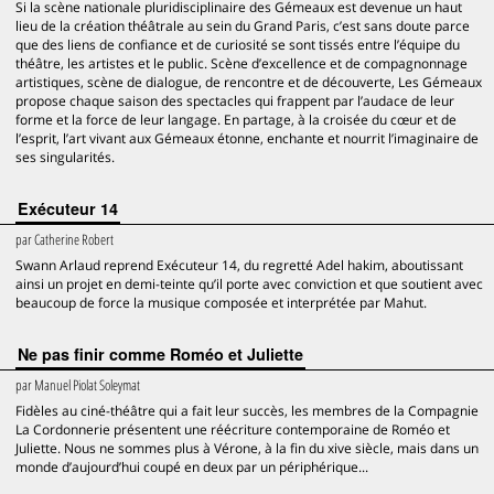
Si la scène nationale pluridisciplinaire des Gémeaux est devenue un haut
lieu de la création théâtrale au sein du Grand Paris, c’est sans doute parce
que des liens de confiance et de curiosité se sont tissés entre l’équipe du
théâtre, les artistes et le public. Scène d’excellence et de compagnonnage
artistiques, scène de dialogue, de rencontre et de découverte, Les Gémeaux
propose chaque saison des spectacles qui frappent par l’audace de leur
forme et la force de leur langage. En partage, à la croisée du cœur et de
l’esprit, l’art vivant aux Gémeaux étonne, enchante et nourrit l’imaginaire de
ses singularités.
Exécuteur 14
par
Catherine Robert
Swann Arlaud reprend Exécuteur 14, du regretté Adel hakim, aboutissant
ainsi un projet en demi-teinte qu’il porte avec conviction et que soutient avec
beaucoup de force la musique composée et interprétée par Mahut.
Ne pas finir comme Roméo et Juliette
par
Manuel Piolat Soleymat
Fidèles au ciné-théâtre qui a fait leur succès, les membres de la Compagnie
La Cordonnerie présentent une réécriture contemporaine de Roméo et
Juliette. Nous ne sommes plus à Vérone, à la fin du xive siècle, mais dans un
monde d’aujourd’hui coupé en deux par un périphérique...