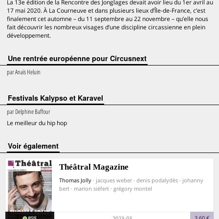
La 13e édition de la Rencontre des Jonglages devait avoir lieu du 1er avril au
17 mai 2020. À La Courneuve et dans plusieurs lieux d’Île-de-France, c’est
finalement cet automne – du 11 septembre au 22 novembre – qu’elle nous
fait découvrir les nombreux visages d’une discipline circassienne en plein
développement.
Une rentrée européenne pour Circusnext
par
Anaïs Heluin
Festivals Kalypso et Karavel
par
Delphine Baffour
Le meilleur du hip hop
voir également
Théâtral Magazine
Thomas Jolly
· jacques weber · denis podalydès · johanny
bert · marion siéfert · grégory montel
#98
3,60 €
2023-03