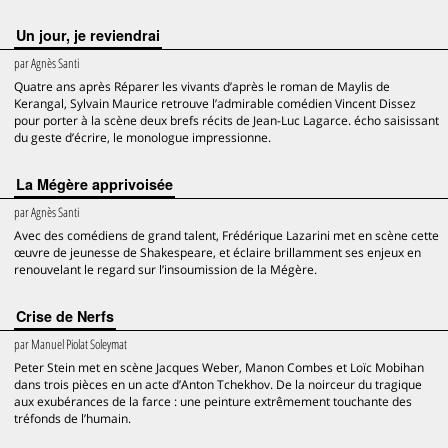
Un jour, je reviendrai
par
Agnès Santi
Quatre ans après Réparer les vivants d’après le roman de Maylis de
Kerangal, Sylvain Maurice retrouve l’admirable comédien Vincent Dissez
pour porter à la scène deux brefs récits de Jean-Luc Lagarce. écho saisissant
du geste d’écrire, le monologue impressionne.
La Mégère apprivoisée
par
Agnès Santi
Avec des comédiens de grand talent, Frédérique Lazarini met en scène cette
œuvre de jeunesse de Shakespeare, et éclaire brillamment ses enjeux en
renouvelant le regard sur l’insoumission de la Mégère.
Crise de Nerfs
par
Manuel Piolat Soleymat
Peter Stein met en scène Jacques Weber, Manon Combes et Loïc Mobihan
dans trois pièces en un acte d’Anton Tchekhov. De la noirceur du tragique
aux exubérances de la farce : une peinture extrêmement touchante des
tréfonds de l’humain.