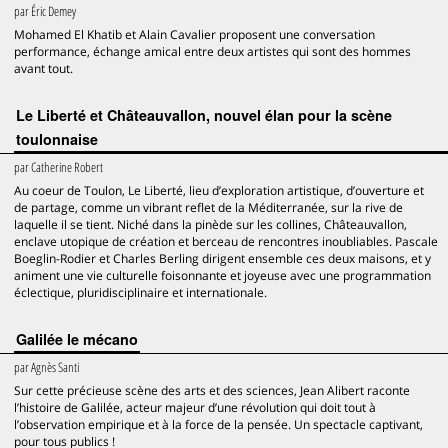
par
Éric Demey
Mohamed El Khatib et Alain Cavalier proposent une conversation
performance, échange amical entre deux artistes qui sont des hommes
avant tout.
Le Liberté et Châteauvallon, nouvel élan pour la scène
toulonnaise
par
Catherine Robert
Au coeur de Toulon, Le Liberté, lieu d’exploration artistique, d’ouverture et
de partage, comme un vibrant reflet de la Méditerranée, sur la rive de
laquelle il se tient. Niché dans la pinède sur les collines, Châteauvallon,
enclave utopique de création et berceau de rencontres inoubliables. Pascale
Boeglin-Rodier et Charles Berling dirigent ensemble ces deux maisons, et y
animent une vie culturelle foisonnante et joyeuse avec une programmation
éclectique, pluridisciplinaire et internationale.
Galilée le mécano
par
Agnès Santi
Sur cette précieuse scène des arts et des sciences, Jean Alibert raconte
l’histoire de Galilée, acteur majeur d’une révolution qui doit tout à
l’observation empirique et à la force de la pensée. Un spectacle captivant,
pour tous publics !