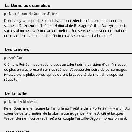
La Dame aux camélias
par
Marie-Emmanuelle Dulous de Méritens
Dans la dynamique de Splendid’s, sa précédente création, le metteur en
scène et Directeur du Théâtre National de Bretagne Arthur Nauzyciel porte
sur les planches La Dame aux camélias. Une sensuelle fresque dramatique
qui revient sur la question de l’intime dans son rapport à la société.
Les Enivrés
par
Agnès Santi
Clément Poirée met en scène avec un talent sûr la partition d’Ivan Viripaev,
de plus en plus présent sur nos scènes. L’épopée dérisoire de personnages
ivres, clowns philosophes qui célèbrent la capacité d’aimer. Une superbe
réussite !
Le Tartuffe
par
Manuel Piolat Soleymat
Peter Stein met en scène Le Tartuffe au Théâtre de la Porte Saint- Martin. Au
coeur de cette création de la plus haute exigence, Pierre Arditi et Jacques
Weber donnent corps (et âme) à un couple Tartuffe-Orgon impressionnant.