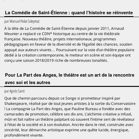
La Comédie de Saint-Étienne : quand l’histoire se réinvente
par
Manuel Piolat Soleymat
À la tête de La Comédie de Saint-Étienne depuis janvier 2011, Arnaud
Meunier a replacé ce CDN* historique au centre de la vie théâtrale
française. Nouveau théâtre, projets internationaux, programmes
pédagogiques en faveur de la diversité et de l’égalité des chances, soutien
appuyé aux auteurs vivants… Poursuivant sur la voie d’un théâtre populaire
dédié à la création contemporaine, le metteur en scène et son équipe ont
conçu une saison 2018/2019 riche de nombreuses tonalités.
Pour La Part des Anges, le théâtre est un art de la rencontre
avec soi et les autres
par
Agnès Santi
Que de chemin parcouru depuis ce Songe si prometteur inspiré par
Shakespeare, réalisé par de tout jeunes artistes à la sortie du Conservatoire
! La compagnie La Part des Anges, que Pauline Bureau a fondée avec des
camarades de promotion, célèbre ses dix ans. L’alchimie créative a infusé,
mûri et fait naître un théâtre palpitant où souvent l’intime sert de révélateur
à l’état de la société et à son évolution. Ancrée dans le réel, construite avec
sincérité, leur démarche artistique exprime une quête lucide, énergique,
profondément vivante.