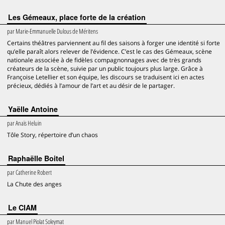
Les Gémeaux, place forte de la création
par
Marie-Emmanuelle Dulous de Méritens
Certains théâtres parviennent au fil des saisons à forger une identité si forte
qu’elle paraît alors relever de l’évidence. C’est le cas des Gémeaux, scène
nationale associée à de fidèles compagnonnages avec de très grands
créateurs de la scène, suivie par un public toujours plus large. Grâce à
Françoise Letellier et son équipe, les discours se traduisent ici en actes
précieux, dédiés à l’amour de l’art et au désir de le partager.
Yaëlle Antoine
par
Anaïs Heluin
Tôle Story, répertoire d’un chaos
Raphaëlle Boitel
par
Catherine Robert
La Chute des anges
Le CIAM
par
Manuel Piolat Soleymat