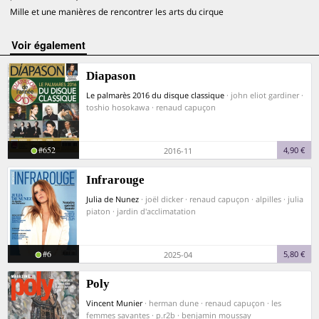
Mille et une manières de rencontrer les arts du cirque
voir également
Diapason
Le palmarès 2016 du disque classique
· john eliot gardiner ·
toshio hosokawa · renaud capuçon
#652
4,90 €
2016-11
Infrarouge
Julia de Nunez
· joël dicker · renaud capuçon · alpilles · julia
piaton · jardin d'acclimatation
#6
5,80 €
2025-04
Poly
Vincent Munier
· herman dune · renaud capuçon · les
femmes savantes · p.r2b · benjamin moussay