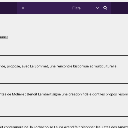
unier
urde, propose, avec Le Sommet, une rencontre biscornue et multiculturelle.
ntes de Molière : Benoît Lambert signe une création fidèle dont les propos réson
 et contemporaine, la Forbachoise Laura Arend fait résonner les luttes des Ama