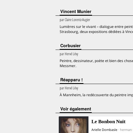
Vincent Munier
par
Claire Lorentz-Augier
Lumières sur le vivant – dialogue entre pein
Strasbourg, deux expositions dédiées à Vinc
Corbusier
par
Hervé Lévy
Peintre, dessinateur, poète et bien des chose
Messmer.
Réapparu !
par
Hervé Lévy
À Mannheim, la redécouverte du peintre impr
voir également
Le Bonbon Nuit
Arielle Dombasle
· herman 