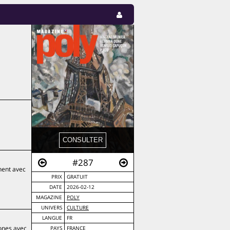
#287
nent avec
PRIX
GRATUIT
DATE
2026-02-12
MAGAZINE
POLY
UNIVERS
CULTURE
LANGUE
FR
zones avec
PAYS
FRANCE