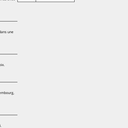
 dans une
ix.
xembourg,
.