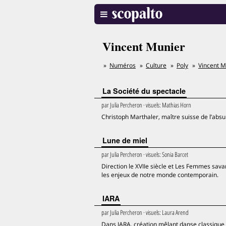
Vincent Munier
Numéros
Culture
Poly
Vincent M
La Société du spectacle
par
Julia Percheron
· visuels:
Mathias Horn
Christoph Marthaler, maître suisse de l’abs
Lune de miel
par
Julia Percheron
· visuels:
Sonia Barcet
Direction le XVIIe siècle et Les Femmes sava
les enjeux de notre monde contemporain.
IARA
par
Julia Percheron
· visuels:
Laura Arend
Dans IARA, création mêlant danse classique