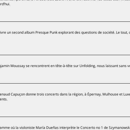
rd’hui.
 livre un second album Presque Punk explorant des questions de société. Le tout,
enjamin Moussay se rencontrent en tête-à-tête sur Unfolding, nous laissant sans vo
, Renaud Capuçon donne trois concerts dans la région, à Épernay, Mulhouse et Lu
ents.
ramme où la violoniste María Dueñas interprète le Concerto no 1 de Szymanowski