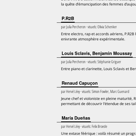
la quête d’émancipation des femmes d’aujou
P.R2B
par
Julia Percheron
· visuels:
Olivia Schenker
Entre electro, rap et accords aériens, P.R2B
enivrante atmosphère expérimentale.
Louis Sclavis, Benjamin Moussay
par
Julia Percheron
· visuels:
Stéphanie Griguer
Entre piano et clarinette, Louis Sclavis et B
Renaud Capuçon
par
Hervé Lévy
· visuels:
Simon Fowler, Marc Guenard
Jeune chef et violoniste en pleine maturité
permettant de découvrir l’étendue de ses tal
María Dueñas
par
Hervé Lévy
· visuels:
Felix Broede
Une extase féérique : voilà résumé un prog