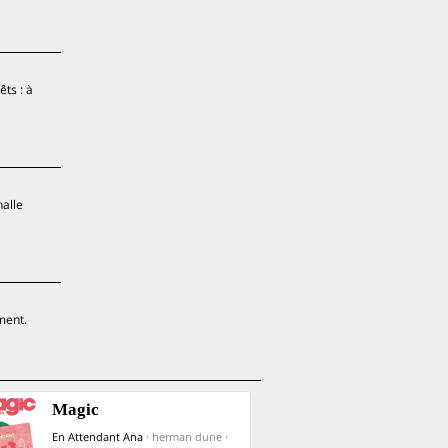
ts : à
halle
ment.
Magic
En Attendant Ana
· herman dune ·