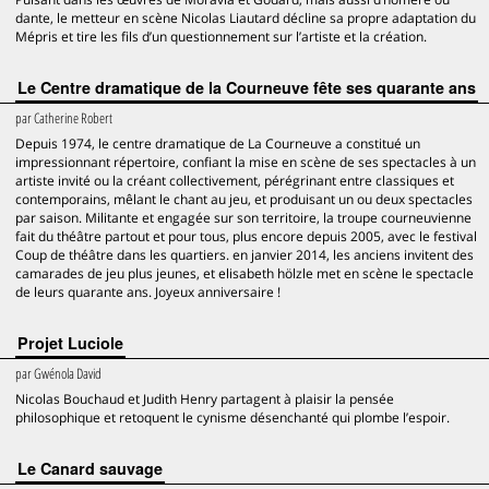
dante, le metteur en scène Nicolas Liautard décline sa propre adaptation du
Mépris et tire les fils d’un questionnement sur l’artiste et la création.
Le Centre dramatique de la Courneuve fête ses quarante ans
par
Catherine Robert
Depuis 1974, le centre dramatique de La Courneuve a constitué un
impressionnant répertoire, confiant la mise en scène de ses spectacles à un
artiste invité ou la créant collectivement, pérégrinant entre classiques et
contemporains, mêlant le chant au jeu, et produisant un ou deux spectacles
par saison. Militante et engagée sur son territoire, la troupe courneuvienne
fait du théâtre partout et pour tous, plus encore depuis 2005, avec le festival
Coup de théâtre dans les quartiers. en janvier 2014, les anciens invitent des
camarades de jeu plus jeunes, et elisabeth hölzle met en scène le spectacle
de leurs quarante ans. Joyeux anniversaire !
Projet Luciole
par
Gwénola David
Nicolas Bouchaud et Judith Henry partagent à plaisir la pensée
philosophique et retoquent le cynisme désenchanté qui plombe l’espoir.
Le Canard sauvage