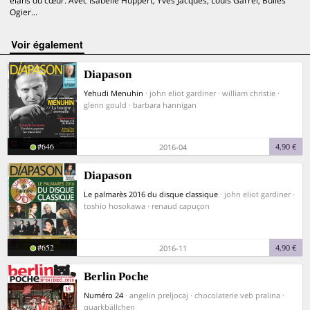
élans du cœur. Avec Isabelle Huppert, Yves Jacques, Louis Garrel, Bulles
Ogier...
voir également
Diapason
Yehudi Menuhin
· john eliot gardiner · william christie ·
glenn gould · barbara hannigan
#646
4,90 €
2016-04
Diapason
Le palmarès 2016 du disque classique
· john eliot gardiner ·
toshio hosokawa · renaud capuçon
#652
4,90 €
2016-11
Berlin Poche
Numéro 24
· angelin preljocaj · chocolaterie veb pralina ·
quarkbällchen