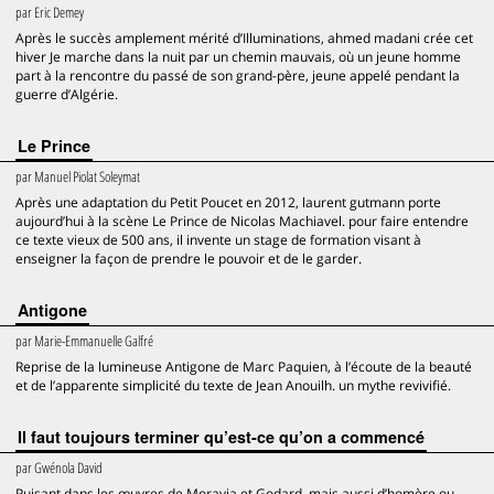
par
Eric Demey
Après le succès amplement mérité d’Illuminations, ahmed madani crée cet
hiver Je marche dans la nuit par un chemin mauvais, où un jeune homme
part à la rencontre du passé de son grand-père, jeune appelé pendant la
guerre d’Algérie.
Le Prince
par
Manuel Piolat Soleymat
Après une adaptation du Petit Poucet en 2012, laurent gutmann porte
aujourd’hui à la scène Le Prince de Nicolas Machiavel. pour faire entendre
ce texte vieux de 500 ans, il invente un stage de formation visant à
enseigner la façon de prendre le pouvoir et de le garder.
Antigone
par
Marie-Emmanuelle Galfré
Reprise de la lumineuse Antigone de Marc Paquien, à l’écoute de la beauté
et de l’apparente simplicité du texte de Jean Anouilh. un mythe revivifié.
Il faut toujours terminer qu’est-ce qu’on a commencé
par
Gwénola David
Puisant dans les œuvres de Moravia et Godard, mais aussi d’homère ou