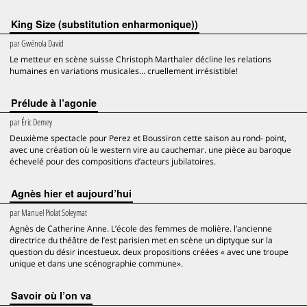
King Size (substitution enharmonique))
par
Gwénola David
Le metteur en scène suisse Christoph Marthaler décline les relations
humaines en variations musicales... cruellement irrésistible!
Prélude à l’agonie
par
Éric Demey
Deuxième spectacle pour Perez et Boussiron cette saison au rond- point,
avec une création où le western vire au cauchemar. une pièce au baroque
échevelé pour des compositions d’acteurs jubilatoires.
Agnès hier et aujourd’hui
par
Manuel Piolat Soleymat
Agnès de Catherine Anne. L’école des femmes de molière. l’ancienne
directrice du théâtre de l’est parisien met en scène un diptyque sur la
question du désir incestueux. deux propositions créées « avec une troupe
unique et dans une scénographie commune».
Savoir où l’on va