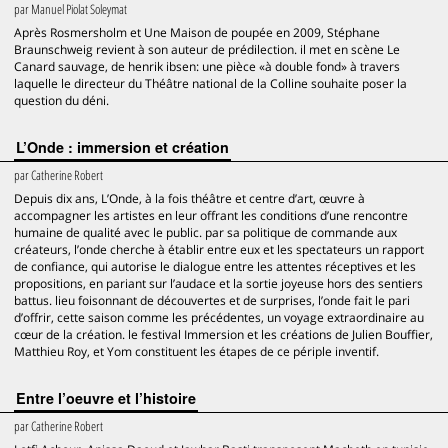
par
Manuel Piolat Soleymat
Après Rosmersholm et Une Maison de poupée en 2009, Stéphane
Braunschweig revient à son auteur de prédilection. il met en scène Le
Canard sauvage, de henrik ibsen: une pièce «à double fond» à travers
laquelle le directeur du Théâtre national de la Colline souhaite poser la
question du déni.
L’Onde : immersion et création
par
Catherine Robert
Depuis dix ans, L’Onde, à la fois théâtre et centre d’art, œuvre à
accompagner les artistes en leur offrant les conditions d’une rencontre
humaine de qualité avec le public. par sa politique de commande aux
créateurs, l’onde cherche à établir entre eux et les spectateurs un rapport
de confiance, qui autorise le dialogue entre les attentes réceptives et les
propositions, en pariant sur l’audace et la sortie joyeuse hors des sentiers
battus. lieu foisonnant de découvertes et de surprises, l’onde fait le pari
d’offrir, cette saison comme les précédentes, un voyage extraordinaire au
cœur de la création. le festival Immersion et les créations de Julien Bouffier,
Matthieu Roy, et Yom constituent les étapes de ce périple inventif.
Entre l’oeuvre et l’histoire
par
Catherine Robert