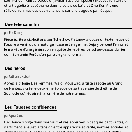
Lotfi Achour, Anissa Daoud et Jawhar Basti transposent Macbeth en tunisie
et la tragédie élisabéthaine dans le palais de Leïla et Zine Ben Ali. une
réflexion en musique et en chansons sur une tragédie pathétique.
Une fête sans fin
par
Eric Demey
Pièce écrite à dix-huit ans par Tchekhov, Platonov propose un texte fleuve où
l’œuvre à venir du dramaturge russe est en germe. Déjà y percent l’ennui et
le mal-être d’une génération en quête de repères, ce vol au-dessus du rien
dont Benjamin Porée s’empare en grand format.
Des héros
par
Catherine Robert
Après la trilogie Des Femmes, Wajdi Mouawad, artiste associé au Grand T
de Nantes, y crée le deuxième épisode de sa traversée du théâtre de
Sophocle qu’il éclaire à la lumière de notre temps.
Les Fausses confidences
par
Agnès Santi
Luc Bondy plonge dans marivaux et ses épreuves initiatiques captivantes, où
s’affirment le jeu et la tension entre apparence et vérité, normes sociales et