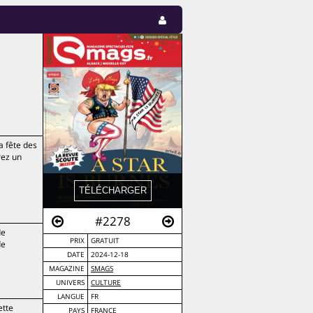
a fête des
rez un
#2278
de
PRIX
GRATUIT
de
DATE
2024-12-18
MAGAZINE
SMAGS
UNIVERS
CULTURE
LANGUE
FR
ette
PAYS
FRANCE