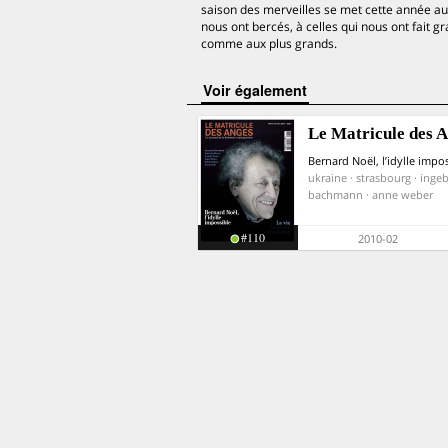
saison des merveilles se met cette année aux
nous ont bercés, à celles qui nous ont fait 
comme aux plus grands.
voir également
Le Matricule des 
Bernard Noël, l’idylle impo
ukraine · strasbourg · inge
bachmann · anne weber
#110
2010-02