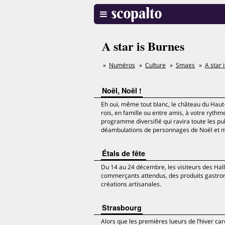
A star is Burnes
Numéros
Culture
Smags
A star 
Noël, Noël !
Eh oui, même tout blanc, le château du Haut-K
rois, en famille ou entre amis, à votre ryth
programme diversifié qui ravira toute les pub
déambulations de personnages de Noël et m
Étals de fête
Du 14 au 24 décembre, les visiteurs des Hal
commerçants attendus, des produits gastrono
créations artisanales.
Strasbourg
Alors que les premières lueurs de l’hiver care