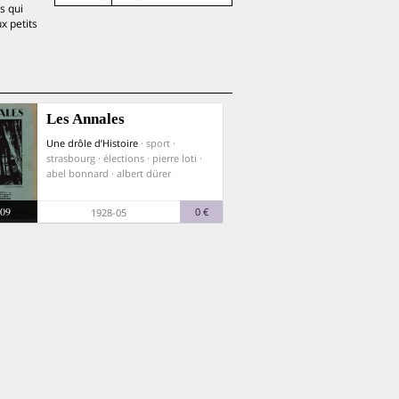
s qui
x petits
Les Annales
Une drôle d’Histoire
· sport ·
strasbourg · élections · pierre loti ·
abel bonnard · albert dürer
09
0 €
1928-05