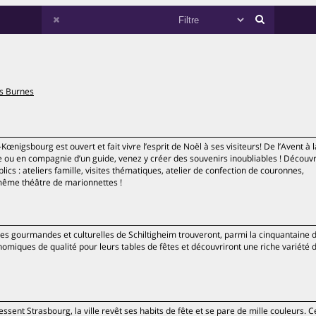
is Burnes
œnigsbourg est ouvert et fait vivre l’esprit de Noël à ses visiteurs! De l’Avent à l
me ou en compagnie d’un guide, venez y créer des souvenirs inoubliables ! Découv
lics : ateliers famille, visites thématiques, atelier de confection de couronnes,
ême théâtre de marionnettes !
les gourmandes et culturelles de Schiltigheim trouveront, parmi la cinquantaine 
miques de qualité pour leurs tables de fêtes et découvriront une riche variété 
ssent Strasbourg, la ville revêt ses habits de fête et se pare de mille couleurs. C