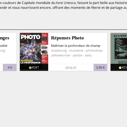
 couleurs de Capitale mondiale du livre Unesco, faisant la part belle aux histoire
grandir et nous nourrissent encore, offrant des moments de féerie et de partage au
Anges
Réponses Photo
ssible
·
Maîtriser la profondeur de champ
·
borg
strasbourg · roumanie · photoshop ·
yellowkorner · adobe · zeiss
#287
#23
4 €
3,90 €
2016-01