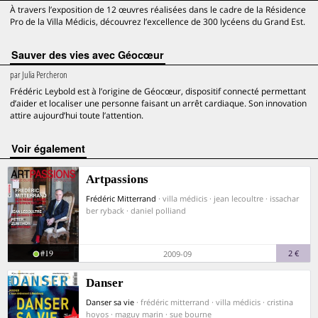
À travers l’exposition de 12 œuvres réalisées dans le cadre de la Résidence
Pro de la Villa Médicis, découvrez l’excellence de 300 lycéens du Grand Est.
Sauver des vies avec Géocœur
par
Julia Percheron
Frédéric Leybold est à l’origine de Géocœur, dispositif connecté permettant
d’aider et localiser une personne faisant un arrêt cardiaque. Son innovation
attire aujourd’hui toute l’attention.
voir également
Artpassions
Frédéric Mitterrand
· villa médicis · jean lecoultre · issachar
ber ryback · daniel polliand
#19
2 €
2009-09
Danser
Danser sa vie
· frédéric mitterrand · villa médicis · cristina
hoyos · maguy marin · sue bourne