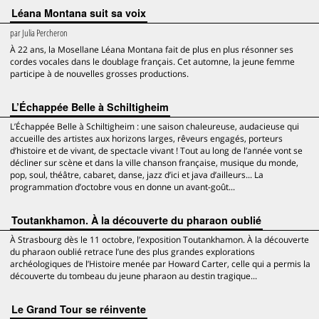
Léana Montana suit sa voix
par
Julia Percheron
À 22 ans, la Mosellane Léana Montana fait de plus en plus résonner ses
cordes vocales dans le doublage français. Cet automne, la jeune femme
participe à de nouvelles grosses productions.
L’Échappée Belle à Schiltigheim
L’Échappée Belle à Schiltigheim : une saison chaleureuse, audacieuse qui
accueille des artistes aux horizons larges, rêveurs engagés, porteurs
d’histoire et de vivant, de spectacle vivant ! Tout au long de l’année vont se
décliner sur scène et dans la ville chanson française, musique du monde,
pop, soul, théâtre, cabaret, danse, jazz d’ici et java d’ailleurs... La
programmation d’octobre vous en donne un avant-goût...
Toutankhamon. À la découverte du pharaon oublié
À Strasbourg dès le 11 octobre, l’exposition Toutankhamon. À la découverte
du pharaon oublié retrace l’une des plus grandes explorations
archéologiques de l’Histoire menée par Howard Carter, celle qui a permis la
découverte du tombeau du jeune pharaon au destin tragique...
Le Grand Tour se réinvente