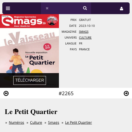
PRIX
GRATUIT
DATE
2023-10-10
MAGAZINE
SMAGS
UNIVERS
CULTURE
LANGUE
FR
PAYS
FRANCE
#2265
Le Petit Quartier
Numéros
Culture
Smags
Le Petit Quartier