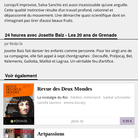
Lorsqu’il improvise, Salva Sanchis est aussi insaisissable qu’une anguille.
Cette qualité instinctive résulte d’un travail profond, rationnel et
dépassionné du mouvement. Une démarche quasi scientifique dont on
n’imaginait pas tirer d’aussi beaux fruits.
24 heures avec Josette Baïz - Les 20 ans de Grenade
par
Nicolas Six
Josette Baïz fait danser les enfants comme personne. Pour les vingt ans de
sa compagnie, elle fait appel à sept chorégraphes : Decouflé, Preljocaj, Bel,
Kelemenis, Gallotta, Maillot et Lagraa. Un véritable feu d’artifice.
voir également
Revue des Deux Mondes
La nostalgie du Roi
· frédéric mitterrand · barbet schroeder ·
camille laurens · emma bovary
#201610
9,99 €
2016-10
Artpassions