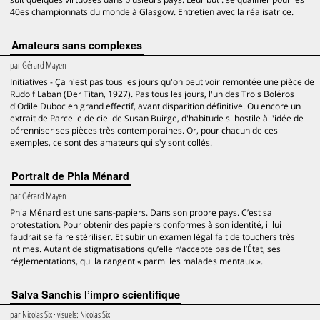
40es championnats du monde à Glasgow. Entretien avec la réalisatrice.
Amateurs sans complexes
par
Gérard Mayen
Initiatives - Ça n'est pas tous les jours qu'on peut voir remontée une pièce de
Rudolf Laban (Der Titan, 1927). Pas tous les jours, l'un des Trois Boléros
d'Odile Duboc en grand effectif, avant disparition définitive. Ou encore un
extrait de Parcelle de ciel de Susan Buirge, d'habitude si hostile à l'idée de
pérenniser ses pièces très contemporaines. Or, pour chacun de ces
exemples, ce sont des amateurs qui s'y sont collés.
Portrait de Phia Ménard
par
Gérard Mayen
Phia Ménard est une sans-papiers. Dans son propre pays. C’est sa
protestation. Pour obtenir des papiers conformes à son identité, il lui
faudrait se faire stériliser. Et subir un examen légal fait de touchers très
intimes. Autant de stigmatisations qu’elle n’accepte pas de l’État, ses
réglementations, qui la rangent « parmi les malades mentaux ».
Salva Sanchis l’impro scientifique
par
Nicolas Six
· visuels:
Nicolas Six