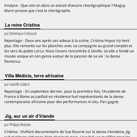
Analyse - Que voit-on dans un extrait d’oeuvre chorégraphique ? Maguy
Marin prouve que c’est le chorégraphe.
La reine Cristina
par
Dominique Crébassol
Reportage - Deux ans après ses adieux à la scène, Cristina Hoyos n’y tient
plus. Elle remonte sur les planches avec sa compagnie au grand complet et
les vers du poète Lorca. Nous l’avons rencontrée à Séville, où elle a fondé un
musée unique en son genre autour de la passion de sa vie : la danse
flamenca.
Villa Médicis, terre africaine
par
Isabelle Calabre
Reportage - En septembre dernier, pour la première fois, l’Académie de
France à Rome accueillait en résidence huit représentants de la danse
contemporaine africaine pour des performances in situ. Pari gagné.
Jig, sur un air d’Irlande
par
Philippe Noisette
Cinéma - Vivifiant documentaire de Sue Bourne sur la danse irlandaise, Jig
suit quelques virtuoses dans plusieurs pays. Leur but : se qualifier pour les