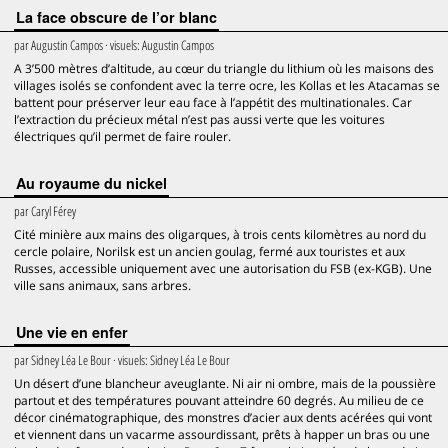
La face obscure de l’or blanc
par
Augustin Campos
· visuels:
Augustin Campos
A 3’500 mètres d’altitude, au cœur du triangle du lithium où les maisons des
villages isolés se confondent avec la terre ocre, les Kollas et les Atacamas se
battent pour préserver leur eau face à l’appétit des multinationales. Car
l’extraction du précieux métal n’est pas aussi verte que les voitures
électriques qu’il permet de faire rouler.
Au royaume du nickel
par
Caryl Férey
Cité minière aux mains des oligarques, à trois cents kilomètres au nord du
cercle polaire, Norilsk est un ancien goulag, fermé aux touristes et aux
Russes, accessible uniquement avec une autorisation du FSB (ex-KGB). Une
ville sans animaux, sans arbres.
Une vie en enfer
par
Sidney Léa Le Bour
· visuels:
Sidney Léa Le Bour
Un désert d’une blancheur aveuglante. Ni air ni ombre, mais de la poussière
partout et des températures pouvant atteindre 60 degrés. Au milieu de ce
décor cinématographique, des monstres d’acier aux dents acérées qui vont
et viennent dans un vacarme assourdissant, prêts à happer un bras ou une