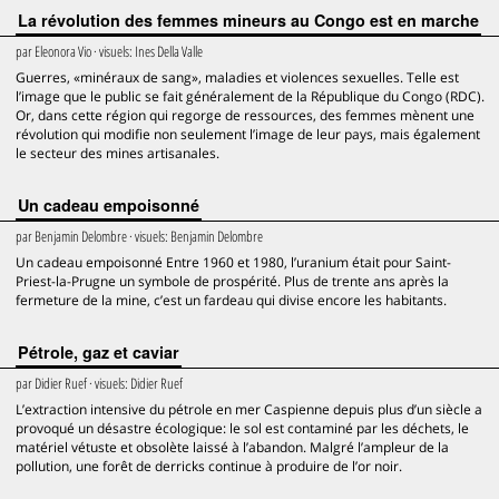
La révolution des femmes mineurs au Congo est en marche
par
Eleonora Vio
· visuels:
Ines Della Valle
Guerres, «minéraux de sang», maladies et violences sexuelles. Telle est
l’image que le public se fait généralement de la République du Congo (RDC).
Or, dans cette région qui regorge de ressources, des femmes mènent une
révolution qui modifie non seulement l’image de leur pays, mais également
le secteur des mines artisanales.
Un cadeau empoisonné
par
Benjamin Delombre
· visuels:
Benjamin Delombre
Un cadeau empoisonné Entre 1960 et 1980, l’uranium était pour Saint-
Priest-la-Prugne un symbole de prospérité. Plus de trente ans après la
fermeture de la mine, c’est un fardeau qui divise encore les habitants.
Pétrole, gaz et caviar
par
Didier Ruef
· visuels:
Didier Ruef
L’extraction intensive du pétrole en mer Caspienne depuis plus d’un siècle a
provoqué un désastre écologique: le sol est contaminé par les déchets, le
matériel vétuste et obsolète laissé à l’abandon. Malgré l’ampleur de la
pollution, une forêt de derricks continue à produire de l’or noir.