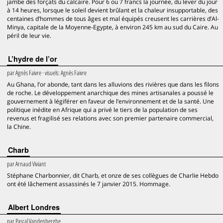
jambe des forçats du calcaire. Pour 6 ou 7 francs la journée, du lever du jour
à 14 heures, lorsque le soleil devient brûlant et la chaleur insupportable, des
centaines d’hommes de tous âges et mal équipés creusent les carrières d’Al-
Minya, capitale de la Moyenne-Egypte, à environ 245 km au sud du Caire. Au
péril de leur vie.
L’hydre de l’or
par
Agnès Faivre
· visuels:
Agnès Faivre
Au Ghana, l’or abonde, tant dans les alluvions des rivières que dans les filons
de roche. Le développement anarchique des mines artisanales a poussé le
gouvernement à légiférer en faveur de l’environnement et de la santé. Une
politique inédite en Afrique qui a privé le tiers de la population de ses
revenus et fragilisé ses relations avec son premier partenaire commercial,
la Chine.
Charb
par
Arnaud Viviant
Stéphane Charbonnier, dit Charb, et onze de ses collègues de Charlie Hebdo
ont été lâchement assassinés le 7 janvier 2015. Hommage.
Albert Londres
par
Pascal Vandenberghe