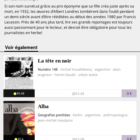
Si son nom survécut grâce au prix éponyme que sa fille créa juste après sa
mort, en 1932, les œuvres d’Albert Londres tombèrent dans l’oubli pendant
un demi-siècle avant d’être rééditées au début des années 1980 par Francis
Lacassin. Près de 40 ans plus tard, lire ses grands reportages est toujours
aussi passionnant pour le lecteur, et devrait être obligatoire pour tous les
journalistes en herbe!
voir également
La tête en noir
Numéro 148
· michel houellebecq · argentine · alain
wagneur · hervé claude · urban waite
#148
0 €
2011-01
Alba
Geografías perdidas
· berlin · argentine · anthropologue ·
jean-michel maulpoix
#14
0 €
2011-05