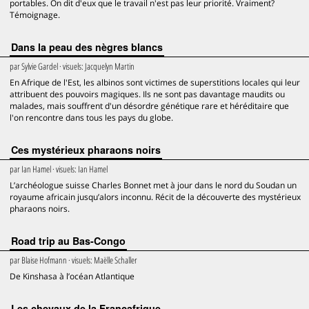
portables. On dit d'eux que le travail n'est pas leur priorité. Vraiment?
Témoignage.
Dans la peau des nègres blancs
par
Sylvie Gardel
· visuels:
Jacquelyn Martin
En Afrique de l'Est, les albinos sont victimes de superstitions locales qui leur
attribuent des pouvoirs magiques. Ils ne sont pas davantage maudits ou
malades, mais souffrent d'un désordre génétique rare et héréditaire que
l'on rencontre dans tous les pays du globe.
Ces mystérieux pharaons noirs
par
Ian Hamel
· visuels:
Ian Hamel
L’archéologue suisse Charles Bonnet met à jour dans le nord du Soudan un
royaume africain jusqu’alors inconnu. Récit de la découverte des mystérieux
pharaons noirs.
Road trip au Bas-Congo
par
Blaise Hofmann
· visuels:
Maëlle Schaller
De Kinshasa à l’océan Atlantique
Les chevaux de la Françafrique