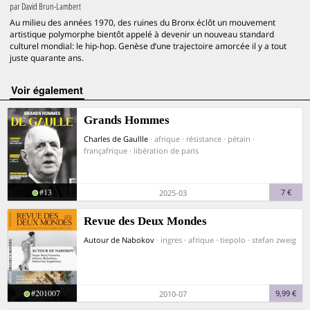
par
David Brun-Lambert
Au milieu des années 1970, des ruines du Bronx éclôt un mouvement
artistique polymorphe bientôt appelé à devenir un nouveau standard
culturel mondial: le hip-hop. Genèse d’une trajectoire amorcée il y a tout
juste quarante ans.
voir également
Grands Hommes
Charles de Gaullle
· afrique · résistance · pétain ·
françafrique · libération de paris
#13
7 €
2025-03
Revue des Deux Mondes
Autour de Nabokov
· ingres · afrique · tiepolo · stefan zweig
#201007
9,99 €
2010-07