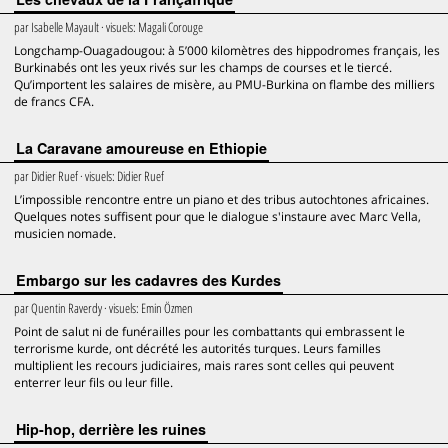
par
Isabelle Mayault
· visuels:
Magali Corouge
Longchamp-Ouagadougou: à 5’000 kilomètres des hippodromes français, les
Burkinabés ont les yeux rivés sur les champs de courses et le tiercé.
Qu’importent les salaires de misère, au PMU-Burkina on flambe des milliers
de francs CFA.
La Caravane amoureuse en Ethiopie
par
Didier Ruef
· visuels:
Didier Ruef
L’impossible rencontre entre un piano et des tribus autochtones africaines.
Quelques notes suffisent pour que le dialogue s'instaure avec Marc Vella,
musicien nomade.
Embargo sur les cadavres des Kurdes
par
Quentin Raverdy
· visuels:
Emin Özmen
Point de salut ni de funérailles pour les combattants qui embrassent le
terrorisme kurde, ont décrété les autorités turques. Leurs familles
multiplient les recours judiciaires, mais rares sont celles qui peuvent
enterrer leur fils ou leur fille.
Hip-hop, derrière les ruines