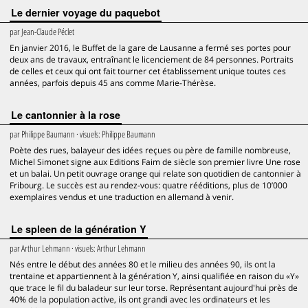
Le dernier voyage du paquebot
par
Jean-Claude Péclet
En janvier 2016, le Buffet de la gare de Lausanne a fermé ses portes pour
deux ans de travaux, entraînant le licenciement de 84 personnes. Portraits
de celles et ceux qui ont fait tourner cet établissement unique toutes ces
années, parfois depuis 45 ans comme Marie-Thérèse.
Le cantonnier à la rose
par
Philippe Baumann
· visuels:
Philippe Baumann
Poète des rues, balayeur des idées reçues ou père de famille nombreuse,
Michel Simonet signe aux Editions Faim de siècle son premier livre Une rose
et un balai. Un petit ouvrage orange qui relate son quotidien de cantonnier à
Fribourg. Le succès est au rendez-vous: quatre rééditions, plus de 10’000
exemplaires vendus et une traduction en allemand à venir.
Le spleen de la génération Y
par
Arthur Lehmann
· visuels:
Arthur Lehmann
Nés entre le début des années 80 et le milieu des années 90, ils ont la
trentaine et appartiennent à la génération Y, ainsi qualifiée en raison du «Y»
que trace le fil du baladeur sur leur torse. Représentant aujourd'hui près de
40% de la population active, ils ont grandi avec les ordinateurs et les