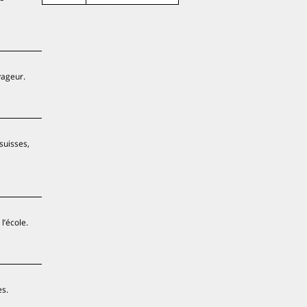
yageur.
suisses,
l’école.
es.