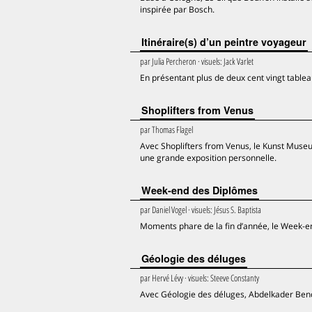
inspirée par Bosch.
Itinéraire(s) d’un peintre voyageur
par
Julia Percheron
· visuels:
Jack Varlet
En présentant plus de deux cent vingt table
Shoplifters from Venus
par
Thomas Flagel
Avec Shoplifters from Venus, le Kunst Museum 
une grande exposition personnelle.
Week-end des Diplômes
par
Daniel Vogel
· visuels:
Jésus S. Baptista
Moments phare de la fin d’année, le Week-end
Géologie des déluges
par
Hervé Lévy
· visuels:
Steeve Constanty
Avec Géologie des déluges, Abdelkader Benc