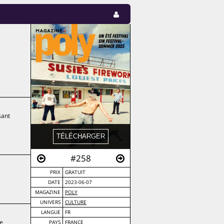
sant
#258
PRIX
GRATUIT
DATE
2023-06-07
MAGAZINE
POLY
UNIVERS
CULTURE
LANGUE
FR
le
PAYS
FRANCE