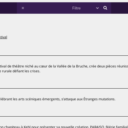
tival
tival de théâtre niché au cœur de la Vallée de la Bruche, crée deux pièces réunis
rurale défiant les crises.
célébrant les arts scéniques émergents, s’attaque aux Étranges mutations.
on chapiteau à Kehl pour présenter sa nouvelle création, PARAISO, féérie familia