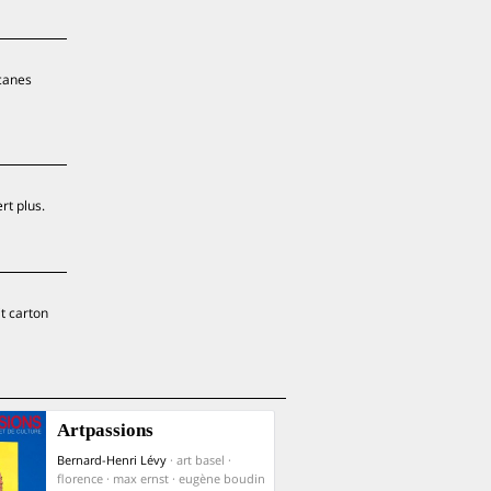
rcanes
rt plus.
t carton
Artpassions
Bernard-Henri Lévy
· art basel ·
florence · max ernst · eugène boudin