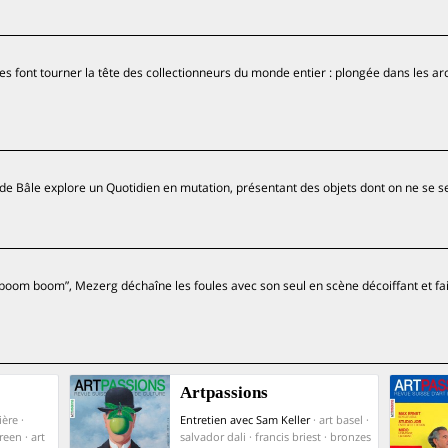
tes font tourner la tête des collectionneurs du monde entier : plongée dans les a
e Bâle explore un Quotidien en mutation, présentant des objets dont on ne se se
o boom boom”, Mezerg déchaîne les foules avec son seul en scène décoiffant et fai
Artpassions
ère ·
Entretien avec Sam Keller
· art basel ·
een · art
salvador dali · francis briest · bronzes