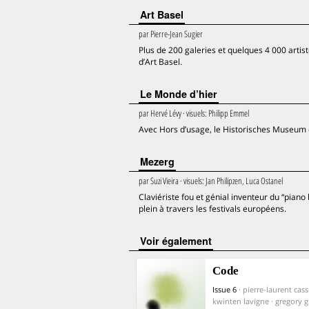
Art Basel
par
Pierre-Jean Sugier
Plus de 200 galeries et quelques 4 000 artis
d’Art Basel.
Le Monde d’hier
par
Hervé Lévy
· visuels:
Philipp Emmel
Avec Hors d’usage, le Historisches Museum d
Mezerg
par
Suzi Vieira
· visuels:
Jan Philipzen, Luca Ostanel
Claviériste fou et génial inventeur du “pian
plein à travers les festivals européens.
voir également
Code
Issue 6
· pierre-laurent cassi
kwinten lavigne · gregory gr