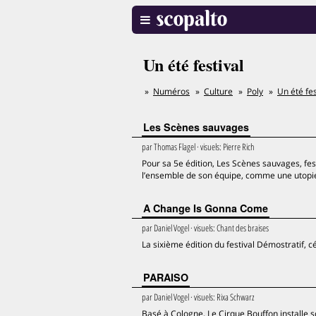
Un été festival
Numéros
Culture
Poly
Un été fes
Les Scènes sauvages
par
Thomas Flagel
· visuels:
Pierre Rich
Pour sa 5e édition, Les Scènes sauvages, fes
l’ensemble de son équipe, comme une utopie 
A Change Is Gonna Come
par
Daniel Vogel
· visuels:
Chant des braises
La sixième édition du festival Démostratif, 
PARAISO
par
Daniel Vogel
· visuels:
Rixa Schwarz
Basé à Cologne, Le Cirque Bouffon installe s