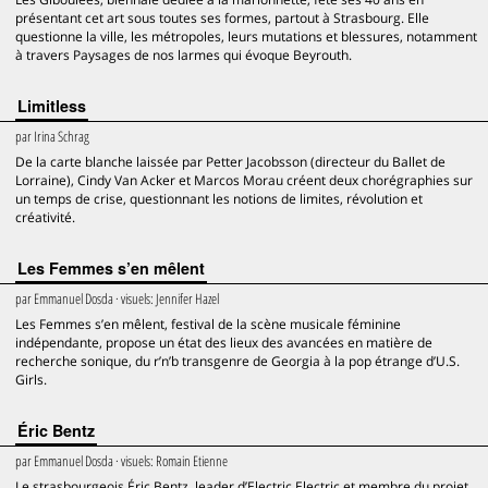
présentant cet art sous toutes ses formes, partout à Strasbourg. Elle
questionne la ville, les métropoles, leurs mutations et blessures, notamment
à travers Paysages de nos larmes qui évoque Beyrouth.
Limitless
par
Irina Schrag
De la carte blanche laissée par Petter Jacobsson (directeur du Ballet de
Lorraine), Cindy Van Acker et Marcos Morau créent deux chorégraphies sur
un temps de crise, questionnant les notions de limites, révolution et
créativité.
Les Femmes s’en mêlent
par
Emmanuel Dosda
· visuels:
Jennifer Hazel
Les Femmes s’en mêlent, festival de la scène musicale féminine
indépendante, propose un état des lieux des avancées en matière de
recherche sonique, du r’n’b transgenre de Georgia à la pop étrange d’U.S.
Girls.
Éric Bentz
par
Emmanuel Dosda
· visuels:
Romain Etienne
Le strasbourgeois Éric Bentz, leader d’Electric Electric et membre du projet