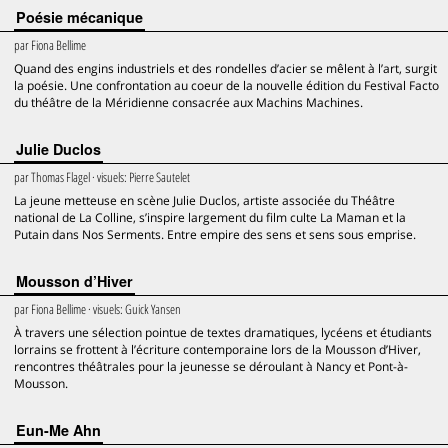
Poésie mécanique
par
Fiona Bellime
Quand des engins industriels et des rondelles d’acier se mêlent à l’art, surgit
la poésie. Une confrontation au coeur de la nouvelle édition du Festival Facto
du théâtre de la Méridienne consacrée aux Machins Machines.
Julie Duclos
par
Thomas Flagel
· visuels:
Pierre Sautelet
La jeune metteuse en scène Julie Duclos, artiste associée du Théâtre
national de La Colline, s’inspire largement du film culte La Maman et la
Putain dans Nos Serments. Entre empire des sens et sens sous emprise.
Mousson d’Hiver
par
Fiona Bellime
· visuels:
Guick Yansen
À travers une sélection pointue de textes dramatiques, lycéens et étudiants
lorrains se frottent à l’écriture contemporaine lors de la Mousson d’Hiver,
rencontres théâtrales pour la jeunesse se déroulant à Nancy et Pont-à-
Mousson.
Eun-Me Ahn