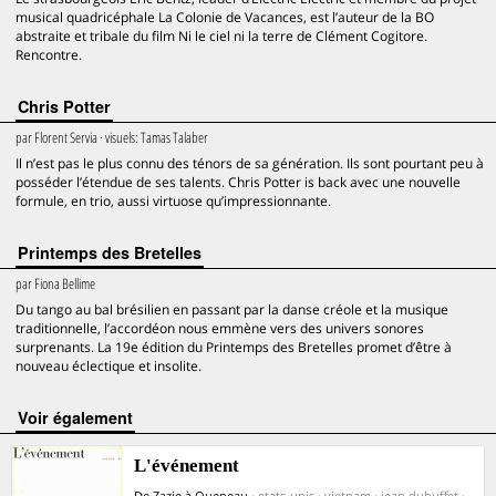
musical quadricéphale La Colonie de Vacances, est l’auteur de la BO
abstraite et tribale du film Ni le ciel ni la terre de Clément Cogitore.
Rencontre.
Chris Potter
par
Florent Servia
· visuels:
Tamas Talaber
Il n’est pas le plus connu des ténors de sa génération. Ils sont pourtant peu à
posséder l’étendue de ses talents. Chris Potter is back avec une nouvelle
formule, en trio, aussi virtuose qu’impressionnante.
Printemps des Bretelles
par
Fiona Bellime
Du tango au bal brésilien en passant par la danse créole et la musique
traditionnelle, l’accordéon nous emmène vers des univers sonores
surprenants. La 19e édition du Printemps des Bretelles promet d’être à
nouveau éclectique et insolite.
voir également
L'événement
De Zazie à Queneau
· etats-unis · vietnam · jean dubuffet ·