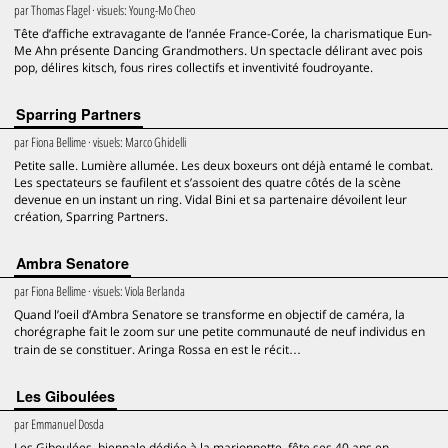
par
Thomas Flagel
· visuels:
Young-Mo Cheo
Tête d’affiche extravagante de l’année France-Corée, la charismatique Eun-
Me Ahn présente Dancing Grandmothers. Un spectacle délirant avec pois
pop, délires kitsch, fous rires collectifs et inventivité foudroyante.
Sparring Partners
par
Fiona Bellime
· visuels:
Marco Ghidelli
Petite salle. Lumière allumée. Les deux boxeurs ont déjà entamé le combat.
Les spectateurs se faufilent et s’assoient des quatre côtés de la scène
devenue en un instant un ring. Vidal Bini et sa partenaire dévoilent leur
création, Sparring Partners.
Ambra Senatore
par
Fiona Bellime
· visuels:
Viola Berlanda
Quand l’oeil d’Ambra Senatore se transforme en objectif de caméra, la
chorégraphe fait le zoom sur une petite communauté de neuf individus en
train de se constituer. Aringa Rossa en est le récit…
Les Giboulées
par
Emmanuel Dosda
Les Giboulées, biennale dédiée à la marionnette, fête ses 40 ans en