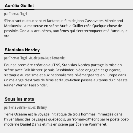
Aurélia Guillet
par
Thomas Flagel
S’inspirant du touchant et fantasque film de John Cassavetes Minnie and
Moskowitz, la metteuse en scène Aurélia Guillet crée Quelque chose de
possible. Ôde aux anti-héros, aux âmes qui s’entrechoquent et à l’amour, le
vrai.
Stanislas Nordey
par
Thomas Flagel
· visuels:
Jean-Louis Fernandez
Pour sa première création au TNS, Stanislas Nordey partage la mise en
scène avec Falk Richter. Je suis Fassbinder, pièce engagée et grinçante,
s’attaque au racisme et aux nationalismes ré-émergeants en Europe dans
un mélange d’extraits de films et d’auto-fiction passés au tamis du cinéaste
Rainer Werner Fassbinder.
Sous les mots
par
Fiona Bellime
· visuels:
Bellamy
Terre Océane est le voyage initiatique de trois hommes immergés dans
l’hiver blanc des paysages québécois, un “roman-dit“ écrit par le poète post-
moderne Daniel Danis et mis en scène par Étienne Pommeret.