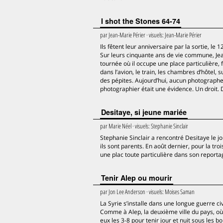
I shot the Stones 64-74
par
Jean-Marie Périer
· visuels:
Jean-Marie Périer
Ils fêtent leur anniversaire par la sortie, l
Sur leurs cinquante ans de vie commune, Jean
tournée où il occupe une place particulière, 
dans l’avion, le train, les chambres d’hôtel, 
des pépites. Aujourd’hui, aucun photographe 
photographier était une évidence. Un droit. 
Desitaye, si jeune mariée
par
Marie Néel
· visuels:
Stephanie Sinclair
Stephanie Sinclair a rencontré Desitaye le j
ils sont parents. En août dernier, pour la tr
une plac toute particulière dans son report
Tenir Alep ou mourir
par
Jon Lee Anderson
· visuels:
Moises Saman
La Syrie s’installe dans une longue guerre civ
Comme à Alep, la deuxième ville du pays, où 
eux les 3-8 pour tenir jour et nuit sous les 