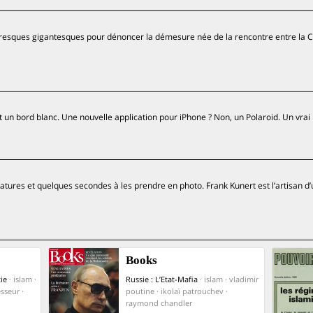
resques gigantesques pour dénoncer la démesure née de la rencontre entre la Ch
 un bord blanc. Une nouvelle application pour iPhone ? Non, un Polaroid. Un vrai 
iatures et quelques secondes à les prendre en photo. Frank Kunert est l’artisan 
Books
ie
· islam ·
Russie : L’Etat-Mafia
· islam · vladimir
sseur ·
poutine · ikolaï patrouchev ·
raymond chandler