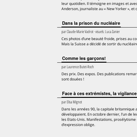
leur quotidien. Il témoigne en images et avec
Anderson, journaliste au « New Yorker », e
Dans la prison du nucléaire
par
Claude-Marie Vadrot
· visuels:
Luca Zanier
Ces photos d’une beauté froide, prises au coe
Mais la Suisse a décidé de sortir du nucléai
Comme les garçons!
par
Laurence Butet-Roch
Des prix. Des expos. Des publications remar
sont douées !
Face à ces extrémistes, la vigilan
par
Elisa Mignot
Dans les années 90, la capitale britannique
développaient. En octobre dernier, l’un de l
les Etats-Unis. Manifestations, prosélytisme
d’expression oblige.