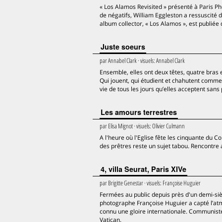
« Los Alamos Revisited » présenté à Paris Phot
de négatifs, William Eggleston a ressuscité 
album collector, « Los Alamos », est publiée
Juste soeurs
par
Annabel Clark
· visuels:
Annabel Clark
Ensemble, elles ont deux têtes, quatre bras 
Qui jouent, qui étudient et chahutent comme l
vie de tous les jours qu’elles acceptent san
Les amours terrestres
par
Elisa Mignot
· visuels:
Olivier Culmann
A l'heure où l'Eglise fête les cinquante du C
des prêtres reste un sujet tabou. Rencontre 
4, villa Seurat, Paris XIVe
par
Brigitte Genestar
· visuels:
Françoise Huguier
Fermées au public depuis près d'un demi-sièc
photographe Françoise Huguier a capté l’atm
connu une gloire internationale. Communiste 
Vatican.