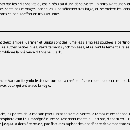
o par les éditions Steidl, est le résultat d’une découverte. En retrouvant une viei
des centaines d’images inconnues. Une sélection très large, où se mêlent les icôn
 dans ce beau coffret en trois volumes.
et deux jambes. Carmen et Lupita sont des jumelles siamoises soudées à partir de 
es autres petites filles. Parfaitement synchronisées, elles sont tellement à l’aise
s problème la présence d’Annabel Clark.
oncile Vatican II, symbole d’ouverture de la chrétienté aux moeurs de son temps, le
avec ceux qui ont bravé la règle.
le, les portes de la maison Jean Lurçat se sont ouvertes le temps d’une séance. 
osphère d’un lieu imprégné d’une oeuvre monumentale. L’artiste, disparu en 19
jusqu’à la dernière heure, pacifiste, ses tapisseries ont décoré des ambassades 