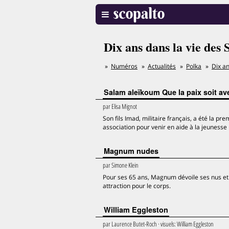
Dix ans dans la vie des 
Numéros
Actualités
Polka
Dix an
Salam aleïkoum Que la paix soit av
par
Elisa Mignot
Son fils Imad, militaire français, a été la 
association pour venir en aide à la jeunesse p
Magnum nudes
par
Simone Klein
Pour ses 65 ans, Magnum dévoile ses nus et le
attraction pour le corps.
William Eggleston
par
Laurence Butet-Roch
· visuels:
William Eggleston