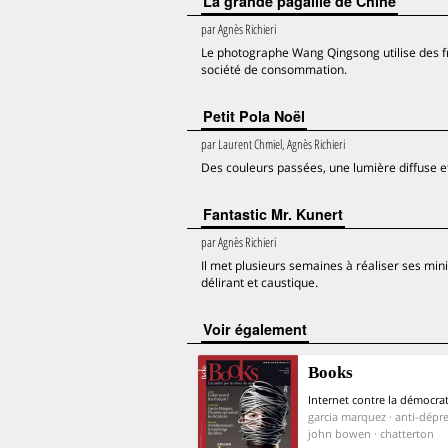
La grande pagaille de Chine
par
Agnès Richieri
Le photographe Wang Qingsong utilise des f
société de consommation.
Petit Pola Noël
par
Laurent Chmiel, Agnès Richieri
Des couleurs passées, une lumière diffuse et
Fantastic Mr. Kunert
par
Agnès Richieri
Il met plusieurs semaines à réaliser ses min
délirant et caustique.
voir également
Books
Internet contre la démocrat
garcia marquez · anti-dépre
john bowen · chatterton