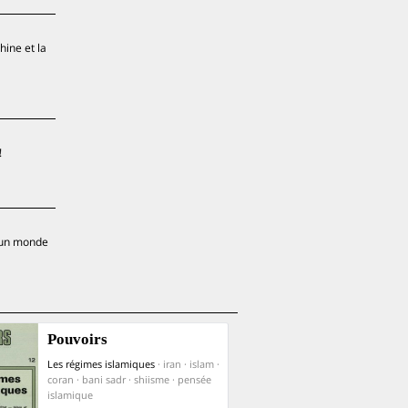
ine et la
!
d’un monde
Pouvoirs
Les régimes islamiques
· iran · islam ·
coran · bani sadr · shiisme · pensée
islamique