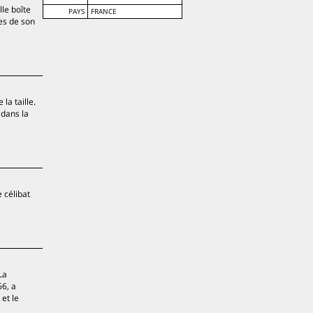
lle boîte
PAYS
FRANCE
es de son
la taille.
 dans la
 célibat
La
66, a
et le