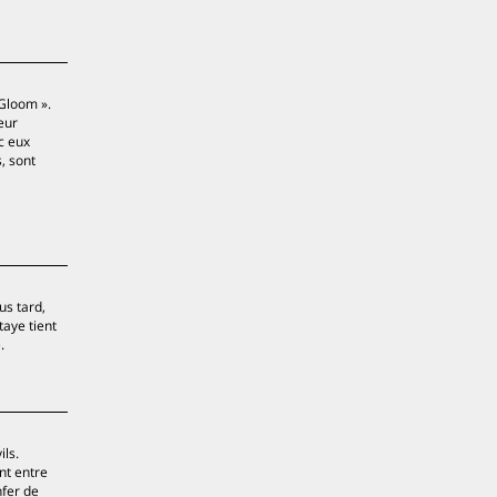
 Gloom ».
eur
c eux
, sont
us tard,
taye tient
.
ils.
nt entre
nfer de