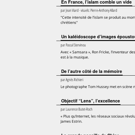
En France, l’islam comble un vide
par
Jean Viard
· visuels:
Pierre-Anthony Allard
"Cette intensité de l’islam se produit au m
chrétiens"
Un kaléidoscope d’images épousto
par
Pascal Stervinou
Avec « Samsara », Ron Fricke, l’inventeur 
est à la musique.
De l’autre côté de la mémoire
par
Agnès Richieri
Le photographe Tom Hussey met en scène not
Objectif “Lens”, l’excellence
par
Laurence Butet-Roch
« Plus qu’Internet, les réseaux sociaux révo
James Estrin.