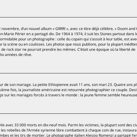
e 12 novembre, d’un nouvel album « GRRR! », avec ce titre déjà célèbre, « Doom and
-Marie Périer en a partagé dix. De 1964 à 1974, il suit les Stones partout dans l
formidable pour un photographe : celle du copain qui s’assoit à leur table, est ave
sur la scène ou en coulisses. Les photos que nous publions, pour la plupart inédites
de rock star ne pourrait prendre les mêmes. C’était une époque où la liberté de
Dix années de rêve.
our de son mariage. La petite Ethiopienne avait 11 ans, son mari 23. Quatre ans pl
oisième fois, la journaliste américaine est retournée photographier ce couple. Desi
age sur les mariages forcés à travers le monde : la jeune femme semble heureuse
ile avec 33 000 morts en dix-neuf mois. Parmi les victimes, la plupart sont des civ
les rebelles de l’Armée syrienne libre combattent à chaque coin de rue, instaura
bombes et les tirs de mortier. Le photographe italien Alessio Romenzi a partagé l’e