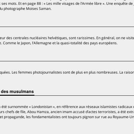
 ses mots. Et en page 88 : « Les mille visages de l’Armée libre ». Une enquête de
t du photographe Moises Saman.
ur des centrales nucléaires helvétiques, sont rarissimes. En général, on ne visit
re. Comme le Japon, l’Allemagne et la quasi-totalité des pays européens.
quées. Les femmes photojournalistes sont de plus en plus nombreuses. La raison 
ce des musulmans
 a été surnommée « Londonistan », en référence aux réseaux islamistes radicaux q
eurs chefs de file, Abou Hamza, ancien imam accusé d’actes terroristes, a été ext
 et propagande, les fondamentalistes ont toujours pignon sur rue au Royaume-Uni