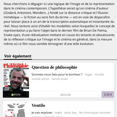
Nous cherchons à dégager ici une logique de l'image et de la représentation
dans le cinéma contemporain. L'hypothèse serait qu'un cinéma d'auteur
(Godard, Antonioni, Wenders...) fondé sur la distance critique et l'illusion
mimétique — la fiction au sens fort du terme — est en voie de disparaître
pour laisser place à un art de la transcription automatique et instantanée du
réel. Nous tentons ainsi d'établir les modalités selon lesquelles le concept de
représentation a pu faire l'objet dans le dernier film de Brian De Palma,
Snake eyes, d'une réévaluation mettant en cause les tenants et aboutissants
de la réflexion critique sur l'image et le cinéma en général, dans la mesure
même où ce film nous semble témoigner d'une telle évolution.
voir également
Question de philosophie
Sommes-nous faits pour le bonheur ?
· hegel · morale ·
michel serres · henrik ibsen
#104
5,50 €
2014-04
Ventilo
Je vais exploser
· hegel · andy bey · les chroniques sonores ·
people under the stairs