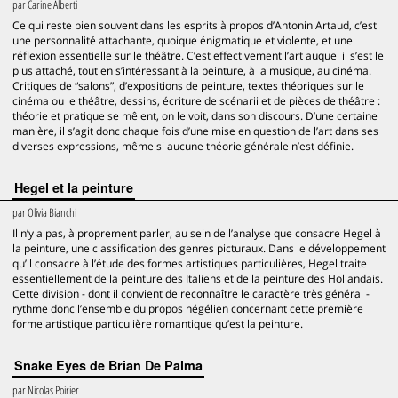
par
Carine Alberti
Ce qui reste bien souvent dans les esprits à propos d’Antonin Artaud, c’est
une personnalité attachante, quoique énigmatique et violente, et une
réflexion essentielle sur le théâtre. C’est effectivement l’art auquel il s’est le
plus attaché, tout en s’intéressant à la peinture, à la musique, au cinéma.
Critiques de “salons”, d’expositions de peinture, textes théoriques sur le
cinéma ou le théâtre, dessins, écriture de scénarii et de pièces de théâtre :
théorie et pratique se mêlent, on le voit, dans son discours. D’une certaine
manière, il s’agit donc chaque fois d’une mise en question de l’art dans ses
diverses expressions, même si aucune théorie générale n’est définie.
Hegel et la peinture
par
Olivia Bianchi
Il n’y a pas, à proprement parler, au sein de l’analyse que consacre Hegel à
la peinture, une classification des genres picturaux. Dans le développement
qu’il consacre à l’étude des formes artistiques particulières, Hegel traite
essentiellement de la peinture des Italiens et de la peinture des Hollandais.
Cette division - dont il convient de reconnaître le caractère très général -
rythme donc l’ensemble du propos hégélien concernant cette première
forme artistique particulière romantique qu’est la peinture.
Snake Eyes de Brian De Palma
par
Nicolas Poirier