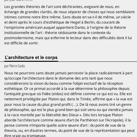
Les grandes théories de l'art sont déchirantes, exigeant de nous, en
échange de grandes clartés, de nous séparer de choses qui nous semblaient
intimes comme notre être même. Sans doute en va-t-il de même, un siècle
et demi après le cours d'esthétique de Hegel à Berlin, du courant de
l'empirisme américain auquel appartient Danto, à l'origine de la théorie
institutionnelle de l'art : théorie séduisante dans le contexte du
postmodernisme, mais qui enferme le lecteur dans des difficultés dont il lui
est difficile de sortir.
L’architecture et le corps
par
Pierre Godo
Nous ne pourrons sans doute jamais percevoir la place radicalement à part
qu’occupe l’architecture dans le domaine des arts tant que nous
considérerons la vision du beau comme l’objet exclusif de la réception
esthétique. Or ce primat accordé à la vue détermine la philosophie depuis
l’antiquité grecque où l’idée (eidos) est définie comme ce qui est vu. Elle est
nettement privilégiée par Platon qui, dans le Timée, affirme que « la vue est
pour nous la cause du plus grand profit (…). De là nous avons tiré un genre
de philosophie, qui est le plus grand bien qui soit venu ou qui viendra jamais
à la race mortelle par la libéralité des Dieux ». Dès lors lorsque Platon
aborde l’architecture comme œuvre d’art (le Parthénon sur l’Acropole), il la
pense comme n’importe quelle autre œuvre d’art : du point de vue de la
theoria, ou, en d’autres termes, du point de vue de la représentation qui peut
être vraie ou trompeuse.