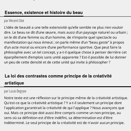
Essence, existence et histoire du beau
par
Vincent Citot
L’idée de beauté a une telle extensivité qu’elle semble ne plus rien vouloir
dire. Le beau se dit d’une œuvre, mais aussi d’un paysage naturel ou urbain ;
on le dit d’une femme ou d’un homme, de n’importe quel spectacle ou
manifestation qui nous émeut ; on parle même d’un “beau geste” à propos
d’un acte moral ou encore d’une performance sportive. Que peut faire la
philosophie avec un tel concept, y a-t-il quelque chose à penser derrière cet
éparpillement d’emplois sans unité apparente ? Est-il possible de lui donner
un peu de cette densité et de cette unité qui invite à philosopher ?
La loi des contrastes comme principe de la créativité
artistique
par
Lucas Degryse
Notre texte est une réflexion sur le principe même de la créativité artistique.
Qu'est-ce que la créativité artistique ? Y a-t-il seulement un principe dont
l'application garantirait la créativité de qui l'applique ? Nous avançons que
oui. Mais ce principe doit aussi être compris comme un non-principe, au
sens où sa définition est d'être indéfini, sa détermination est d'être
indéterminé. Le seul principe de la créativité est de n'avoir aucun principe.