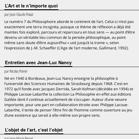
L’Art et le n’importe quoi
par
Jean-Claude Poizat
Le numéro 7 du Philosophoire aborde le continent de l’art. Celui-ci n’est pas
exactement une terra incognita, puisque ce thème de réflexion a déjà été
maintes fois exploré, parcouru et reparcouru en tous sens — au point d’être
devenu un véritable lieu commun de la pensée philosophique, au point
même sans doute d’être aujourd’hui « usé jusqu’à la trame », selon
l’expression de J.-M. Schaeffer (L’Age de l’art moderne, Gallimard, 1992).
Entretien avec Jean-Luc Nancy
par
Nicolas Poirier
Né en 1940 à Bordeaux, Jean-Luc Nancy enseigne la philosophie à
l’université des Sciences Humaines de Strasbourg depuis 1968. C’est en
1972 qu’il fonde avec Jacques Derrida, Sarah Kofman (décédée en 1994) et
Philippe Lacoue-Labarthe la collection La Philosophie en effet aux éditions
Galilée dont il continue actuellement de s’occuper. Auteur d’une oeuvre
importante, pour une part en collaboration étroite avec Philippe Lacoue-
Labarthe, il tente de penser l’être fini de l’homme comme ouverture au jeu
d’une existence qui serait à elle-même son propre sens.
L’objet de l’art, c’est l’objet
par
Jean-Marie Perret