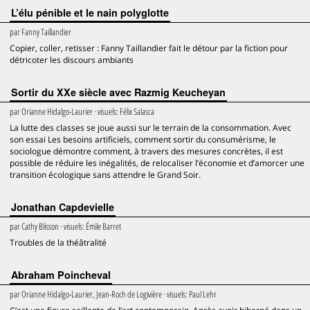
L’élu pénible et le nain polyglotte
par
Fanny Taillandier
Copier, coller, retisser : Fanny Taillandier fait le détour par la fiction pour
détricoter les discours ambiants
Sortir du XXe siècle avec Razmig Keucheyan
par
Orianne Hidalgo-Laurier
· visuels:
Félix Salasca
La lutte des classes se joue aussi sur le terrain de la consommation. Avec
son essai Les besoins artificiels, comment sortir du consumérisme, le
sociologue démontre comment, à travers des mesures concrètes, il est
possible de réduire les inégalités, de relocaliser l’économie et d’amorcer une
transition écologique sans attendre le Grand Soir.
Jonathan Capdevielle
par
Cathy Blisson
· visuels:
Émile Barret
Troubles de la théâtralité
Abraham Poincheval
par
Orianne Hidalgo-Laurier, Jean-Roch de Logivière
· visuels:
Paul Lehr