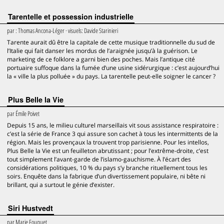
Tarentelle et possession industrielle
par
: Thomas Ancona-Léger
· visuels:
Davide Starinieri
Tarente aurait dû être la capitale de cette musique traditionnelle du sud de
l’Italie qui fait danser les mordus de l’araignée jusqu’à la guérison. Le
marketing de ce folklore a garni bien des poches. Mais l’antique cité
portuaire suffoque dans la fumée d’une usine sidérurgique : c’est aujourd’hui
la « ville la plus polluée » du pays. La tarentelle peut-elle soigner le cancer ?
Plus Belle la Vie
par
Émile Poivet
Depuis 15 ans, le milieu culturel marseillais vit sous assistance respiratoire :
c’est la série de France 3 qui assure son cachet à tous les intermittents de la
région. Mais les provençaux la trouvent trop parisienne. Pour les intellos,
Plus Belle la Vie est un feuilleton abrutissant ; pour l’extrême-droite, c’est
tout simplement l’avant-garde de l’islamo-gauchisme. À l’écart des
considérations politiques, 10 % du pays s’y branche rituellement tous les
soirs. Enquête dans la fabrique d’un divertissement populaire, ni bête ni
brillant, qui a surtout le génie d’exister.
Siri Hustvedt
par
Marie Fouquet