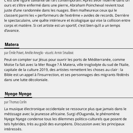
C’est une figure saillante de l’art contemporain. Après avoir hiberné dans un
ours et s’être enfermé dans une pierre, Abraham Poincheval revient tout
juste d’une randonnée dans les nuages. Bien malheureux ceux qui le
classent parmi les « performeurs de l’extrême » avides de records. Derrière
le spectaculaire, une quête intérieure et écologique qui vise la collision entre
corps et matière. Si cet artiste est un sportif, c’est bien qu’il a un temps
d’avance.
Matera
par
Émile Poivet, Amélie Ameglio
· visuels:
Armin Smailovic
Peut-on compter sur Jésus pour ouvrir les ports de Méditerranée, comme
Moïse l’a fait avec la Mer Rouge ? À Matera, ville troglodyte du sud de l’Italie,
capitale de la culture 2019, des artistes remettent les choses au clair : la
Bible est un appel à l’insurrection, et ses personnages des migrants fédérés
dans une lutte décoloniale.
Nyege Nyege
par
Thomas Corlin
La musique électronique occidentale se ressource plus que jamais dans le
métissage avec la jeunesse africaine. Surgi d’Ouganda, le phénomène
Nyege Nyege condense tous les dilemmes politico-culturels que posent de
tels hybrides, très au goût des européens. Discussion avec les principaux
intéressés.