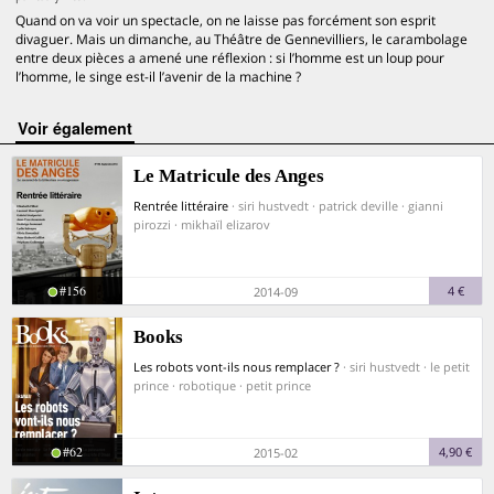
Quand on va voir un spectacle, on ne laisse pas forcément son esprit
divaguer. Mais un dimanche, au Théâtre de Gennevilliers, le carambolage
entre deux pièces a amené une réflexion : si l’homme est un loup pour
l’homme, le singe est-il l’avenir de la machine ?
voir également
Le Matricule des Anges
Rentrée littéraire
· siri hustvedt · patrick deville · gianni
pirozzi · mikhaïl elizarov
#156
4 €
2014-09
Books
Les robots vont-ils nous remplacer ?
· siri hustvedt · le petit
prince · robotique · petit prince
#62
4,90 €
2015-02