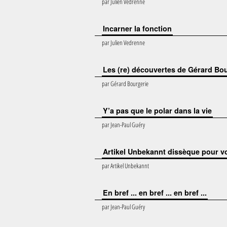
par
Julien Vedrenne
Incarner la fonction
par
Julien Vedrenne
Les (re) découvertes de Gérard Bo
par
Gérard Bourgerie
Y’a pas que le polar dans la vie
par
Jean-Paul Guéry
Artikel Unbekannt dissèque pour v
par
Artikel Unbekannt
En bref ... en bref ... en bref ...
par
Jean-Paul Guéry