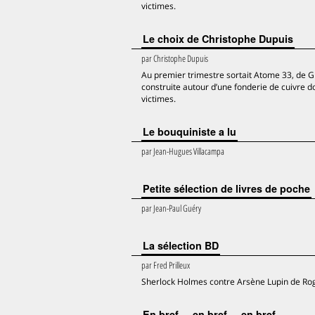
victimes.
Le choix de Christophe Dupuis
par
Christophe Dupuis
Au premier trimestre sortait Atome 33, de Gr
construite autour d’une fonderie de cuivre do
victimes.
Le bouquiniste a lu
par
Jean-Hugues Villacampa
Petite sélection de livres de poche
par
Jean-Paul Guéry
La sélection BD
par
Fred Prilleux
Sherlock Holmes contre Arsène Lupin de Roge
En bref ... en bref ... en bref ...