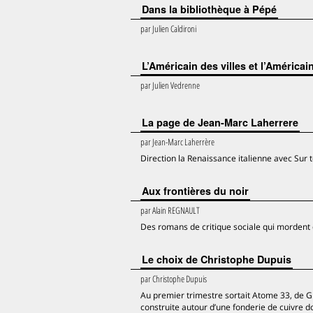
Dans la bibliothèque à Pépé
par
Julien Caldironi
L’Américain des villes et l’América
par
Julien Vedrenne
La page de Jean-Marc Laherrere
par
Jean-Marc Laherrère
Direction la Renaissance italienne avec Sur 
Aux frontières du noir
par
Alain REGNAULT
Des romans de critique sociale qui mordent da
Le choix de Christophe Dupuis
par
Christophe Dupuis
Au premier trimestre sortait Atome 33, de Gr
construite autour d’une fonderie de cuivre do