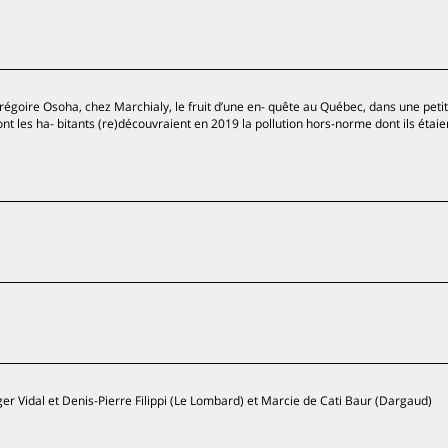
égoire Osoha, chez Marchialy, le fruit d’une en- quête au Québec, dans une petite
nt les ha- bitants (re)découvraient en 2019 la pollution hors-norme dont ils étaie
r Vidal et Denis-Pierre Filippi (Le Lombard) et Marcie de Cati Baur (Dargaud)