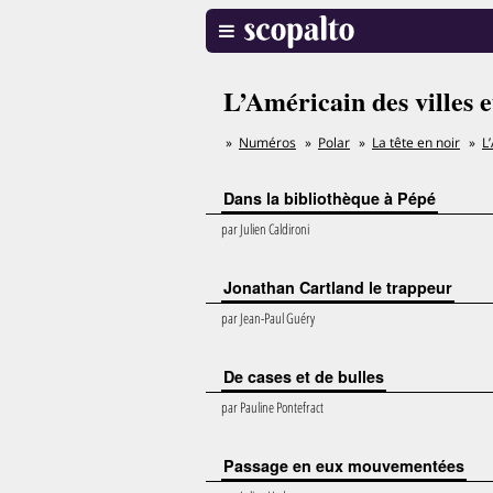
L’Américain des villes 
Numéros
Polar
La tête en noir
L
Dans la bibliothèque à Pépé
par
Julien Caldironi
Jonathan Cartland le trappeur
par
Jean-Paul Guéry
De cases et de bulles
par
Pauline Pontefract
Passage en eux mouvementées