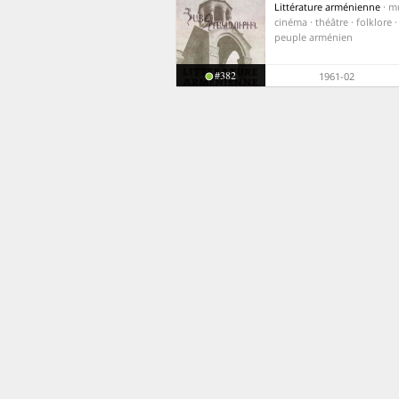
Littérature arménienne
· m
cinéma · théâtre · folklore 
peuple arménien
#382
1961-02