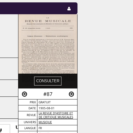
#87
PRIX
GRATUIT
DATE
1905-08-01
LA REVUE D'HISTOIRE ET
REVUE
DE CRITIQUE MUSICALES
UNIVERS
MUSIQUE
Ubu - Scènes d'Europe
LANGUE
FR