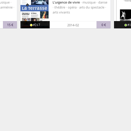
usique ·
L’urgence de vivre
· musique · danse
· arménie ·
· théâtre · opéra · arts du spectacle ·
arts vivants
#217
#1
15 €
0 €
2014-02