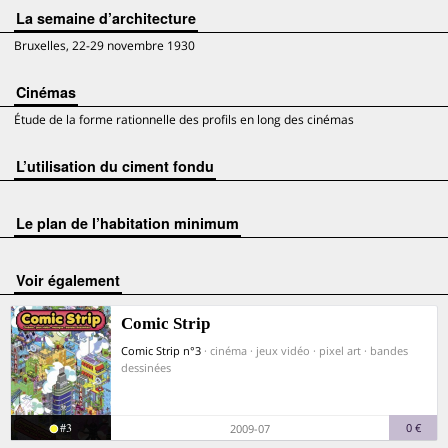
La semaine d’architecture
Bruxelles, 22-29 novembre 1930
Cinémas
Étude de la forme rationnelle des profils en long des cinémas
L’utilisation du ciment fondu
Le plan de l’habitation minimum
voir également
Comic Strip
Comic Strip n°3
· cinéma · jeux vidéo · pixel art · bandes
dessinées
#3
0 €
2009-07