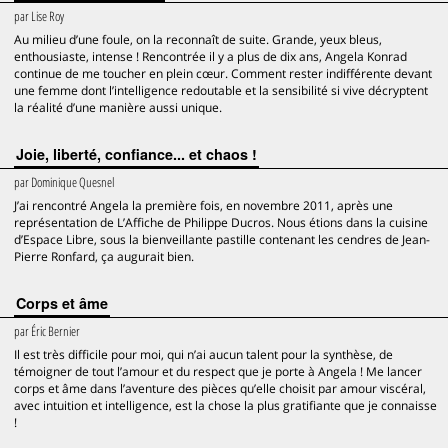
par
Lise Roy
Au milieu d’une foule, on la reconnaît de suite. Grande, yeux bleus,
enthousiaste, intense ! Rencontrée il y a plus de dix ans, Angela Konrad
continue de me toucher en plein cœur. Comment rester indifférente devant
une femme dont l’intelligence redoutable et la sensibilité si vive décryptent
la réalité d’une manière aussi unique.
Joie, liberté, confiance... et chaos !
par
Dominique Quesnel
J’ai rencontré Angela la première fois, en novembre 2011, après une
représentation de L’Affiche de Philippe Ducros. Nous étions dans la cuisine
d’Espace Libre, sous la bienveillante pastille contenant les cendres de Jean-
Pierre Ronfard, ça augurait bien.
Corps et âme
par
Éric Bernier
Il est très difficile pour moi, qui n’ai aucun talent pour la synthèse, de
témoigner de tout l’amour et du respect que je porte à Angela ! Me lancer
corps et âme dans l’aventure des pièces qu’elle choisit par amour viscéral,
avec intuition et intelligence, est la chose la plus gratifiante que je connaisse
!