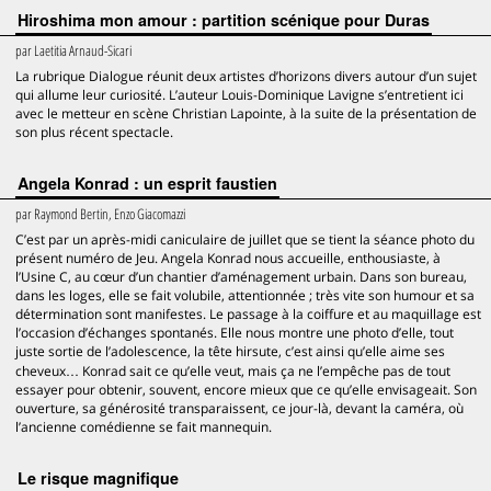
Hiroshima mon amour : partition scénique pour Duras
par
Laetitia Arnaud-Sicari
La rubrique Dialogue réunit deux artistes d’horizons divers autour d’un sujet
qui allume leur curiosité. L’auteur Louis-Dominique Lavigne s’entretient ici
avec le metteur en scène Christian Lapointe, à la suite de la présentation de
son plus récent spectacle.
Angela Konrad : un esprit faustien
par
Raymond Bertin, Enzo Giacomazzi
C’est par un après-midi caniculaire de juillet que se tient la séance photo du
présent numéro de Jeu. Angela Konrad nous accueille, enthousiaste, à
l’Usine C, au cœur d’un chantier d’aménagement urbain. Dans son bureau,
dans les loges, elle se fait volubile, attentionnée ; très vite son humour et sa
détermination sont manifestes. Le passage à la coiffure et au maquillage est
l’occasion d’échanges spontanés. Elle nous montre une photo d’elle, tout
juste sortie de l’adolescence, la tête hirsute, c’est ainsi qu’elle aime ses
cheveux… Konrad sait ce qu’elle veut, mais ça ne l’empêche pas de tout
essayer pour obtenir, souvent, encore mieux que ce qu’elle envisageait. Son
ouverture, sa générosité transparaissent, ce jour-là, devant la caméra, où
l’ancienne comédienne se fait mannequin.
Le risque magnifique