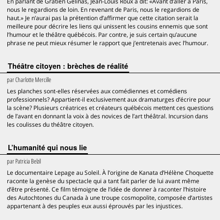
En parlant de Gratien Gélinas, Jean-Louis Roux a dit: «Avant d’aller à Paris,
nous le regardions de loin. En revenant de Paris, nous le regardions de
haut.» Je n’aurai pas la prétention d’affirmer que cette citation serait la
meilleure pour décrire les liens qui unissent les cousins ennemis que sont
l’humour et le théâtre québécois. Par contre, je suis certain qu’aucune
phrase ne peut mieux résumer le rapport que j’entretenais avec l’humour.
Théâtre citoyen : brèches de réalité
par
Charlotte Mercille
Les planches sont-elles réservées aux comédiennes et comédiens
professionnels? Appartient-il exclusivement aux dramaturges d’écrire pour
la scène? Plusieurs créatrices et créateurs québécois mettent ces questions
de l’avant en donnant la voix à des novices de l’art théâtral. Incursion dans
les coulisses du théâtre citoyen.
L’humanité qui nous lie
par
Patricia Belzil
Le documentaire Lepage au Soleil. À l’origine de Kanata d’Hélène Choquette
raconte la genèse du spectacle qui a tant fait parler de lui avant même
d’être présenté. Ce film témoigne de l’idée de donner à raconter l’histoire
des Autochtones du Canada à une troupe cosmopolite, composée d’artistes
appartenant à des peuples eux aussi éprouvés par les injustices.