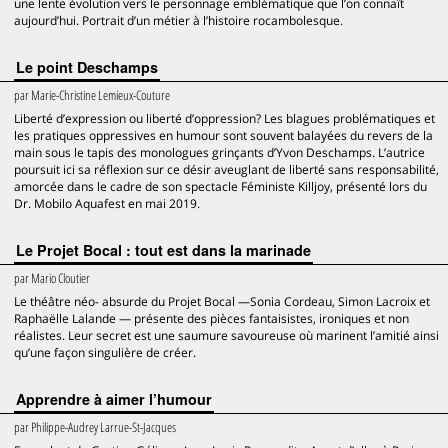
une lente évolution vers le personnage emblématique que l’on connaît
aujourd’hui. Portrait d’un métier à l’histoire rocambolesque.
Le point Deschamps
par
Marie-Christine Lemieux-Couture
Liberté d’expression ou liberté d’oppression? Les blagues problématiques et
les pratiques oppressives en humour sont souvent balayées du revers de la
main sous le tapis des monologues grinçants d’Yvon Deschamps. L’autrice
poursuit ici sa réflexion sur ce désir aveuglant de liberté sans responsabilité,
amorcée dans le cadre de son spectacle Féministe Killjoy, présenté lors du
Dr. Mobilo Aquafest en mai 2019.
Le Projet Bocal : tout est dans la marinade
par
Mario Cloutier
Le théâtre néo- absurde du Projet Bocal —Sonia Cordeau, Simon Lacroix et
Raphaëlle Lalande — présente des pièces fantaisistes, ironiques et non
réalistes. Leur secret est une saumure savoureuse où marinent l’amitié ainsi
qu’une façon singulière de créer.
Apprendre à aimer l’humour
par
Philippe-Audrey Larrue-St-Jacques