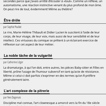
secondes parce que j’avais arrêté d’écouter à «tout». Comme un réflexe, un
automatisme, une réaction instinctive venant du plus profond de mon âme.
On peut rire de tout, évidemment! Même au théâtre?
Être drôle
par
Sophie Pouliot
Le rire, Marie-Hélène Thibault et Didier Lucien le suscitent à l’aide de leur
corps, de leur visage, de leur voix, mais aussi de leur sensibilité et de leur
intellect. Ces virtuoses du comique se prêtent à un éclairant exercice de
réflexion sur cet aspect de leur métier.
La noble tâche de la vulgarité
par
Catherine Léger
La dramaturge, à qui l’on doit, entre autres, les pièces Baby-sitter et Filles en
liberté, prône l’usage de l’humour subversif en tant qu’acte de résistance.
Même si celui-ci doit parfois s’exprimer en des termes qu’on R préfère
généralement taire.
L’art complexe de la pitrerie
par
Yves Dagenais
Discipline mal connue, l’art clownesque a amorcé vers la fin du 18e siècle