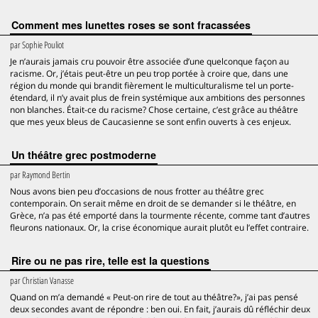
Comment mes lunettes roses se sont fracassées
par
Sophie Pouliot
Je n’aurais jamais cru pouvoir être associée d’une quelconque façon au
racisme. Or, j’étais peut-être un peu trop portée à croire que, dans une
région du monde qui brandit fièrement le multiculturalisme tel un porte-
étendard, il n’y avait plus de frein systémique aux ambitions des personnes
non blanches. Était-ce du racisme? Chose certaine, c’est grâce au théâtre
que mes yeux bleus de Caucasienne se sont enfin ouverts à ces enjeux.
Un théâtre grec postmoderne
par
Raymond Bertin
Nous avons bien peu d’occasions de nous frotter au théâtre grec
contemporain. On serait même en droit de se demander si le théâtre, en
Grèce, n’a pas été emporté dans la tourmente récente, comme tant d’autres
fleurons nationaux. Or, la crise économique aurait plutôt eu l’effet contraire.
Rire ou ne pas rire, telle est la questions
par
Christian Vanasse
Quand on m’a demandé « Peut-on rire de tout au théâtre?», j’ai pas pensé
deux secondes avant de répondre : ben oui. En fait, j’aurais dû réfléchir deux