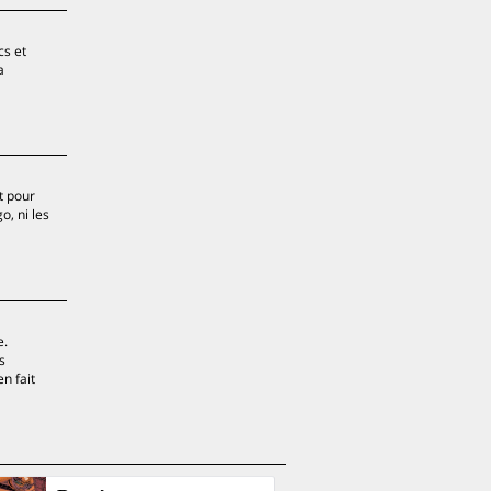
cs et
a
t pour
o, ni les
e.
s
n fait