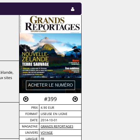
Zélande,
ux sites
#399
PRIX
4.90 EUR
FORMAT
LISEUSE EN LIGNE
DATE
2014-10-01
MAGAZINE
GRANDS REPORTAGES
UNIVERS
VOYAGE
LANGUE
FR