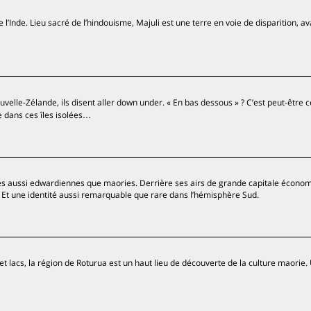
 l’Inde. Lieu sacré de l’hindouisme, Majuli est une terre en voie de disparition, ava
elle-Zélande, ils disent aller down under. « En bas dessous » ? C’est peut-être c
e dans ces îles isolées…
nes aussi edwardiennes que maories. Derrière ses airs de grande capitale écono
Et une identité aussi remarquable que rare dans l’hémisphère Sud.
 et lacs, la région de Roturua est un haut lieu de découverte de la culture maorie.