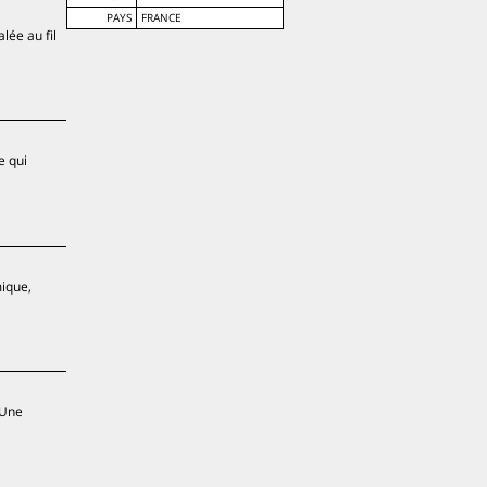
PAYS
FRANCE
lée au fil
e qui
mique,
 Une