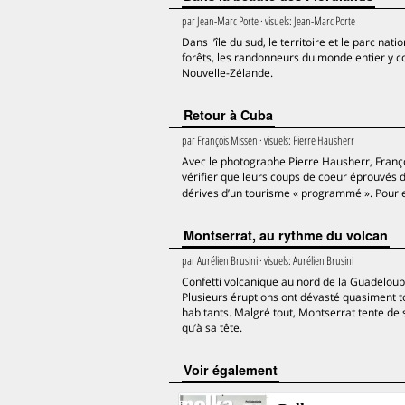
par
Jean-Marc Porte
· visuels:
Jean-Marc Porte
Dans l’île du sud, le territoire et le parc na
forêts, les randonneurs du monde entier y co
Nouvelle-Zélande.
Retour à Cuba
par
François Missen
· visuels:
Pierre Hausherr
Avec le photographe Pierre Hausherr, François
vérifier que leurs coups de coeur éprouvés de
dérives d’un tourisme « programmé ». Pour 
Montserrat, au rythme du volcan
par
Aurélien Brusini
· visuels:
Aurélien Brusini
Confetti volcanique au nord de la Guadeloupe,
Plusieurs éruptions ont dévasté quasiment tout
habitants. Malgré tout, Montserrat tente de 
qu’à sa tête.
voir également