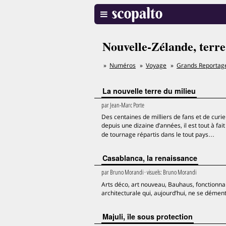
Nouvelle-Zélande, terre
Numéros
Voyage
Grands Reportag
La nouvelle terre du milieu
par
Jean-Marc Porte
Des centaines de milliers de fans et de curi
depuis une dizaine d’années, il est tout à fa
de tournage répartis dans le tout pays…
Casablanca, la renaissance
par
Bruno Morandi
· visuels:
Bruno Morandi
Arts déco, art nouveau, Bauhaus, fonctionna
architecturale qui, aujourd’hui, ne se dément
Majuli, île sous protection