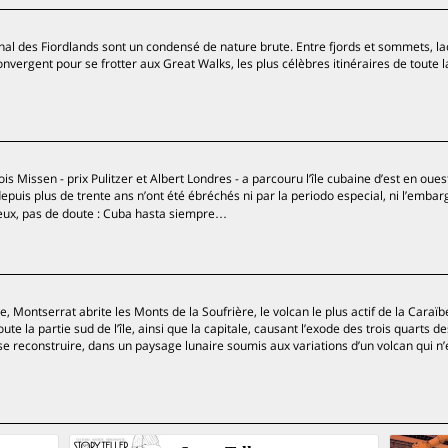
tional des Fiordlands sont un condensé de nature brute. Entre fjords et sommets, la
nvergent pour se frotter aux Great Walks, les plus célèbres itinéraires de toute l
 Missen - prix Pulitzer et Albert Londres - a parcouru l’île cubaine d’est en oues
puis plus de trente ans n’ont été ébréchés ni par la periodo especial, ni l’embarg
eux, pas de doute : Cuba hasta siempre…
 Montserrat abrite les Monts de la Soufrière, le volcan le plus actif de la Caraïb
e la partie sud de l’île, ainsi que la capitale, causant l’exode des trois quarts de
se reconstruire, dans un paysage lunaire soumis aux variations d’un volcan qui n’e