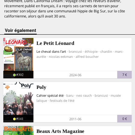
Movement. Dans California Dream : Voyage chez les rêveurs d’avenir,
récemment publié en français, il a repris ses carnets de terrain pour
raconter son séjour dans une communauté hippie de Big Sur, sur la côte
californienne, alors qu’il avait 30 ans.
voir également
Le Petit Léonard
Le cheval dans l’art
· brancusi · éthiopie · chardin · marc-
aurèle · nicolas eekman · alfred boucher
#302
7 €
2024-06
Poly
Cahier spécial été
· baru · neo rauch · brancusi · musée
lalique · festivals de l'été
#141
0 €
2011-06
Beaux Arts Magazine