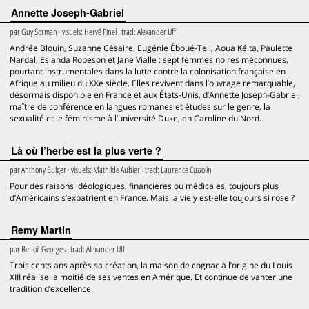
Annette Joseph-Gabriel
par
Guy Sorman
· visuels:
Hervé Pinel
· trad:
Alexander Uff
Andrée Blouin, Suzanne Césaire, Eugénie Éboué-Tell, Aoua Kéita, Paulette
Nardal, Eslanda Robeson et Jane Vialle : sept femmes noires méconnues,
pourtant instrumentales dans la lutte contre la colonisation française en
Afrique au milieu du XXe siècle. Elles revivent dans l’ouvrage remarquable,
désormais disponible en France et aux États-Unis, d’Annette Joseph-Gabriel,
maître de conférence en langues romanes et études sur le genre, la
sexualité et le féminisme à l’université Duke, en Caroline du Nord.
Là où l’herbe est la plus verte ?
par
Anthony Bulger
· visuels:
Mathilde Aubier
· trad:
Laurence Cuzzolin
Pour des raisons idéologiques, financières ou médicales, toujours plus
d’Américains s’expatrient en France. Mais la vie y est-elle toujours si rose ?
Remy Martin
par
Benoît Georges
· trad:
Alexander Uff
Trois cents ans après sa création, la maison de cognac à l’origine du Louis
XIII réalise la moitié de ses ventes en Amérique. Et continue de vanter une
tradition d’excellence.