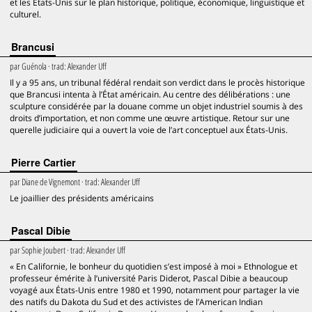
et les États-Unis sur le plan historique, politique, économique, linguistique et
culturel.
Brancusi
par
Guénola
· trad:
Alexander Uff
Il y a 95 ans, un tribunal fédéral rendait son verdict dans le procès historique
que Brancusi intenta à l’État américain. Au centre des délibérations : une
sculpture considérée par la douane comme un objet industriel soumis à des
droits d’importation, et non comme une œuvre artistique. Retour sur une
querelle judiciaire qui a ouvert la voie de l’art conceptuel aux États-Unis.
Pierre Cartier
par
Diane de Vignemont
· trad:
Alexander Uff
Le joaillier des présidents américains
Pascal Dibie
par
Sophie Joubert
· trad:
Alexander Uff
« En Californie, le bonheur du quotidien s’est imposé à moi » Ethnologue et
professeur émérite à l’université Paris Diderot, Pascal Dibie a beaucoup
voyagé aux États-Unis entre 1980 et 1990, notamment pour partager la vie
des natifs du Dakota du Sud et des activistes de l’American Indian