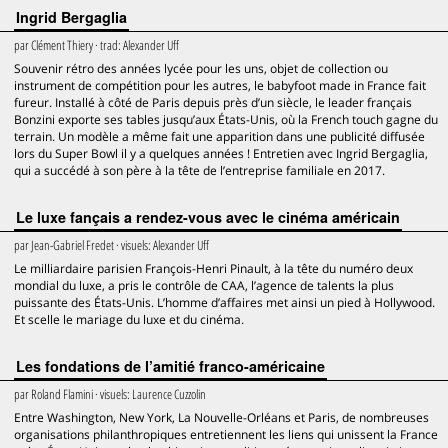
Ingrid Bergaglia
par
Clément Thiery
· trad:
Alexander Uff
Souvenir rétro des années lycée pour les uns, objet de collection ou
instrument de compétition pour les autres, le babyfoot made in France fait
fureur. Installé à côté de Paris depuis près d’un siècle, le leader français
Bonzini exporte ses tables jusqu’aux États-Unis, où la French touch gagne du
terrain. Un modèle a même fait une apparition dans une publicité diffusée
lors du Super Bowl il y a quelques années ! Entretien avec Ingrid Bergaglia,
qui a succédé à son père à la tête de l’entreprise familiale en 2017.
Le luxe fançais a rendez-vous avec le cinéma américain
par
Jean-Gabriel Fredet
· visuels:
Alexander Uff
Le milliardaire parisien François-Henri Pinault, à la tête du numéro deux
mondial du luxe, a pris le contrôle de CAA, l’agence de talents la plus
puissante des États-Unis. L’homme d’affaires met ainsi un pied à Hollywood.
Et scelle le mariage du luxe et du cinéma.
Les fondations de l’amitié franco-américaine
par
Roland Flamini
· visuels:
Laurence Cuzzolin
Entre Washington, New York, La Nouvelle-Orléans et Paris, de nombreuses
organisations philanthropiques entretiennent les liens qui unissent la France