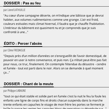
DOSSIER : Pas au feu
par
Lionel LATHUILLE
"Au cœur d’une campagne déserte, on m’indique une bâtisse que je devrai
habiter, aux volumes rudimentaires comme une grange. L’air est froid,
couleurs estivales mais climat hivernal, il faudra que je chauffe l’habitation.
L’intérieur du bâtiment est quasiment nu et je comprends que je suis
confronté à une..."
ÉDITO : Percer l’abcès
par
Côme FREDAIGUE
"Depuis près d’un million d’années on s’enorgueillit de l’avoir domestiqué, de
pouvoir en user à notre convenance, et puis non. Ça n’était peut-être pas fait
pour nous, ce truc, finalement. On contemple l’étendue du désastre - cendre
et fumée - tout est parti dans le noir. Alors on se demande à quel moment
ça..."
DOSSIER : Chant de la meute
par
Philippe LABAUNE
"tout ce qui était stable et solide part en fumée c’est la nuit le feu la foule les
enfants une ligne de corps fins et droits chacun suspendu dans la marche
trente enfants en capuches le visage de mon frère les portes se ferment je
brûle la nasse les vestes les cagoules blocs de sensation ça déambule sur..."