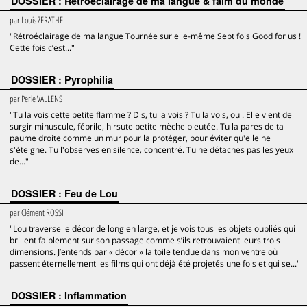
DOSSIER : Rétroéclairage de ma langue & faim du monde
par
Louis ZERATHE
"Rétroéclairage de ma langue Tournée sur elle-même Sept fois Good for us !
Cette fois c’est..."
DOSSIER : Pyrophilia
par
Perle VALLENS
"Tu la vois cette petite flamme ? Dis, tu la vois ? Tu la vois, oui. Elle vient de
surgir minuscule, fébrile, hirsute petite mèche bleutée. Tu la pares de ta
paume droite comme un mur pour la protéger, pour éviter qu'elle ne
s'éteigne. Tu l'observes en silence, concentré. Tu ne détaches pas les yeux
de..."
DOSSIER : Feu de Lou
par
Clément ROSSI
"Lou traverse le décor de long en large, et je vois tous les objets oubliés qui
brillent faiblement sur son passage comme s’ils retrouvaient leurs trois
dimensions. J’entends par « décor » la toile tendue dans mon ventre où
passent éternellement les films qui ont déjà été projetés une fois et qui se..."
DOSSIER : Inflammation