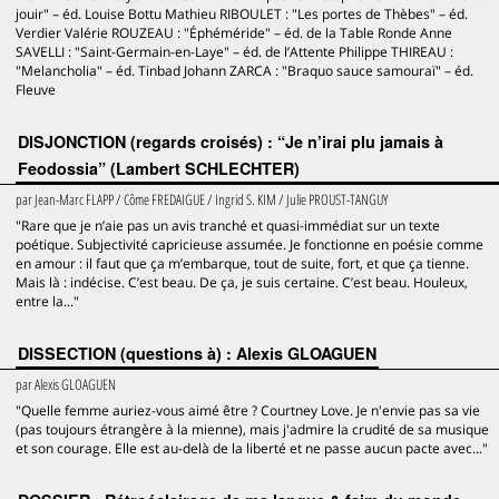
jouir" – éd. Louise Bottu Mathieu RIBOULET : "Les portes de Thèbes" – éd.
Verdier Valérie ROUZEAU : "Éphéméride" – éd. de la Table Ronde Anne
SAVELLI : "Saint-Germain-en-Laye" – éd. de l’Attente Philippe THIREAU :
"Melancholia" – éd. Tinbad Johann ZARCA : "Braquo sauce samouraï" – éd.
Fleuve
DISJONCTION (regards croisés) : “Je n’irai plu jamais à
Feodossia” (Lambert SCHLECHTER)
par
Jean-Marc FLAPP / Côme FREDAIGUE / Ingrid S. KIM / Julie PROUST-TANGUY
"Rare que je n’aie pas un avis tranché et quasi-immédiat sur un texte
poétique. Subjectivité capricieuse assumée. Je fonctionne en poésie comme
en amour : il faut que ça m’embarque, tout de suite, fort, et que ça tienne.
Mais là : indécise. C’est beau. De ça, je suis certaine. C’est beau. Houleux,
entre la..."
DISSECTION (questions à) : Alexis GLOAGUEN
par
Alexis GLOAGUEN
"Quelle femme auriez-vous aimé être ? Courtney Love. Je n'envie pas sa vie
(pas toujours étrangère à la mienne), mais j'admire la crudité de sa musique
et son courage. Elle est au-delà de la liberté et ne passe aucun pacte avec..."