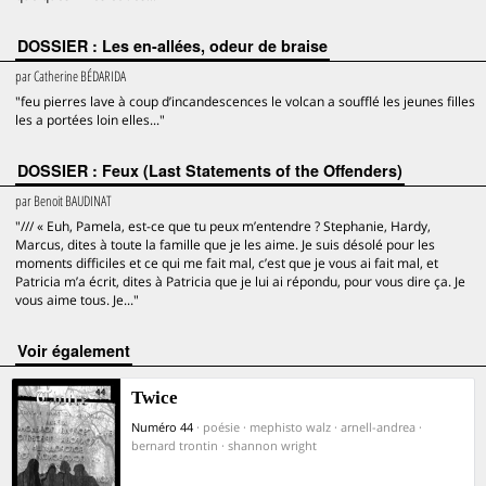
DOSSIER : Les en-allées, odeur de braise
par
Catherine BÉDARIDA
"feu pierres lave à coup d’incandescences le volcan a soufflé les jeunes filles
les a portées loin elles..."
DOSSIER : Feux (Last Statements of the Offenders)
par
Benoit BAUDINAT
"/// « Euh, Pamela, est-ce que tu peux m’entendre ? Stephanie, Hardy,
Marcus, dites à toute la famille que je les aime. Je suis désolé pour les
moments difficiles et ce qui me fait mal, c’est que je vous ai fait mal, et
Patricia m’a écrit, dites à Patricia que je lui ai répondu, pour vous dire ça. Je
vous aime tous. Je..."
voir également
Twice
Numéro 44
· poésie · mephisto walz · arnell-andrea ·
bernard trontin · shannon wright