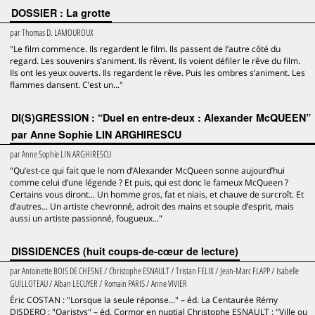
DOSSIER : La grotte
par
Thomas D. LAMOUROUX
"Le film commence. Ils regardent le film. Ils passent de l’autre côté du
regard. Les souvenirs s’animent. Ils rêvent. Ils voient défiler le rêve du film.
Ils ont les yeux ouverts. Ils regardent le rêve. Puis les ombres s’animent. Les
flammes dansent. C’est un..."
DI(S)GRESSION : “Duel en entre-deux : Alexander McQUEEN”
par Anne Sophie LIN ARGHIRESCU
par
Anne Sophie LIN ARGHIRESCU
"Qu’est-ce qui fait que le nom d’Alexander McQueen sonne aujourd’hui
comme celui d’une légende ? Et puis, qui est donc le fameux McQueen ?
Certains vous diront... Un homme gros, fat et niais, et chauve de surcroît. Et
d’autres... Un artiste chevronné, adroit des mains et souple d’esprit, mais
aussi un artiste passionné, fougueux..."
DISSIDENCES (huit coups-de-cœur de lecture)
par
Antoinette BOIS DE CHESNE / Christophe ESNAULT / Tristan FELIX / Jean-Marc FLAPP / Isabelle
GUILLOTEAU / Alban LECUYER / Romain PARIS / Anne VIVIER
Éric COSTAN : "Lorsque la seule réponse..." – éd. La Centaurée Rémy
DISDERO : "Oaristys" – éd. Cormor en nuptial Christophe ESNAULT : "Ville ou