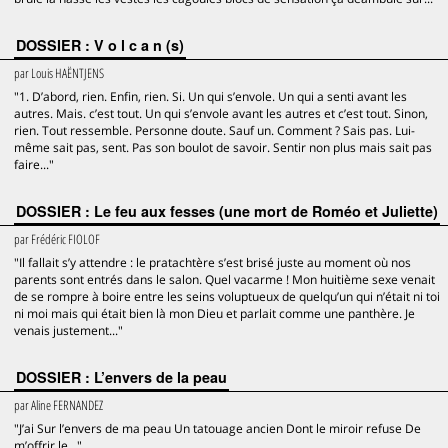
DOSSIER : V o l c a n (s)
par
Louis HAËNTJENS
"1. D’abord, rien. Enfin, rien. Si. Un qui s’envole. Un qui a senti avant les
autres. Mais. c’est tout. Un qui s’envole avant les autres et c’est tout. Sinon,
rien. Tout ressemble. Personne doute. Sauf un. Comment ? Sais pas. Lui-
même sait pas, sent. Pas son boulot de savoir. Sentir non plus mais sait pas
faire..."
DOSSIER : Le feu aux fesses (une mort de Roméo et Juliette)
par
Frédéric FIOLOF
"Il fallait s’y attendre : le pratachtère s’est brisé juste au moment où nos
parents sont entrés dans le salon. Quel vacarme ! Mon huitième sexe venait
de se rompre à boire entre les seins voluptueux de quelqu’un qui n’était ni toi
ni moi mais qui était bien là mon Dieu et parlait comme une panthère. Je
venais justement..."
DOSSIER : L’envers de la peau
par
Aline FERNANDEZ
"J’ai Sur l’envers de ma peau Un tatouage ancien Dont le miroir refuse De
m’offrir le..."