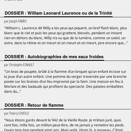
DOSSIER : William Leonard Laurence ou de la Trinité
par
Joseph FABRO
"William L. Laurence dit Willy a les yeux qui piquent, un bref flash blanc, plus
blanc que le ciel et puis les yeux qui grattent, blessés, pendant un instant
rien en dehors du blanc, Willy n’a vu que de la lumière, comme un soleil, un
astre, dans la rétine et on meurt et on meurt et on meurt, pire encore que..."
DOSSIER : Autobiographies de mes eaux froides
par
Christophe ESNAULT
"Un bras de poupée, brûlé à la flamme d’un briquet qu’un enfant écrase sur
la joue d’un autre enfant. Une pomme du verger traversée par une branche
posée sur les braises d’un feu improvisé par la faim. Une maison en feu à
Morlaix et des badauds qui profitent du spectacle. Des patates emballées
dans du..."
DOSSIER : Retour de flamme
par
Thierry COVOLO
"Nous étions garés devant le 942 de la Vieille Route. Je m’étais juré, quoi,
cent fois, mille fois, un million peut-être, de ne jamais y remettre les pieds.
J’avais tenu bon pendant vingt ans. Mais voilà, j’étais là, à nouveau. C’était