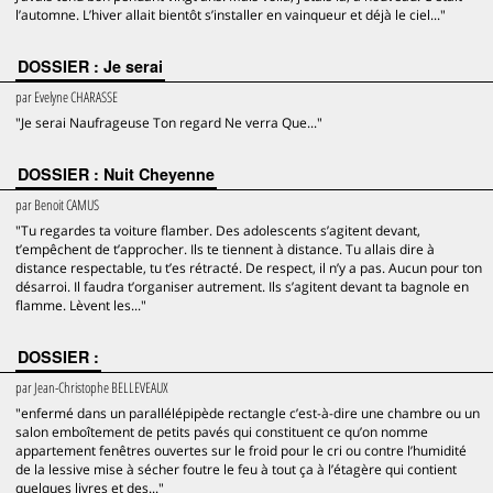
l’automne. L’hiver allait bientôt s’installer en vainqueur et déjà le ciel..."
DOSSIER : Je serai
par
Evelyne CHARASSE
"Je serai Naufrageuse Ton regard Ne verra Que..."
DOSSIER : Nuit Cheyenne
par
Benoit CAMUS
"Tu regardes ta voiture flamber. Des adolescents s’agitent devant,
t’empêchent de t’approcher. Ils te tiennent à distance. Tu allais dire à
distance respectable, tu t’es rétracté. De respect, il n’y a pas. Aucun pour ton
désarroi. Il faudra t’organiser autrement. Ils s’agitent devant ta bagnole en
flamme. Lèvent les..."
DOSSIER :
par
Jean-Christophe BELLEVEAUX
"enfermé dans un parallélépipède rectangle c’est-à-dire une chambre ou un
salon emboîtement de petits pavés qui constituent ce qu’on nomme
appartement fenêtres ouvertes sur le froid pour le cri ou contre l’humidité
de la lessive mise à sécher foutre le feu à tout ça à l’étagère qui contient
quelques livres et des..."