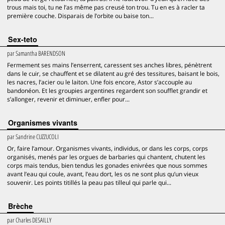
trous mais toi, tu ne l’as même pas creusé ton trou. Tu en es à racler ta
première couche. Disparais de l’orbite ou baise ton...
Sex-teto
par
Samantha BARENDSON
Fermement ses mains l’enserrent, caressent ses anches libres, pénètrent
dans le cuir, se chauffent et se dilatent au gré des tessitures, baisant le bois,
les nacres, l’acier ou le laiton. Une fois encore, Astor s’accouple au
bandonéon. Et les groupies argentines regardent son soufflet grandir et
s’allonger, revenir et diminuer, enfler pour...
Organismes vivants
par
Sandrine CUZZUCOLI
Or, faire l’amour. Organismes vivants, individus, or dans les corps, corps
organisés, menés par les orgues de barbaries qui chantent, chutent les
corps mais tendus, bien tendus les gonades enivrées que nous sommes
avant l’eau qui coule, avant, l’eau dort, les os ne sont plus qu’un vieux
souvenir. Les points titillés la peau pas tilleul qui parle qui...
Brèche
par
Charles DESAILLY