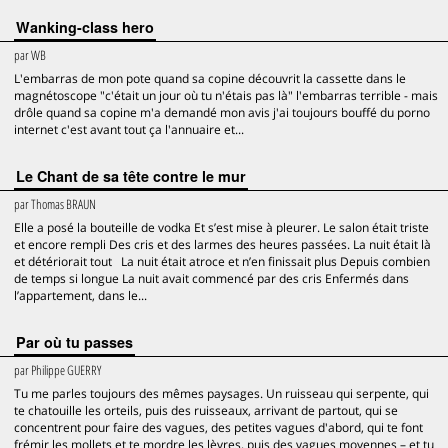
Wanking-class hero
par
WB
L'embarras de mon pote quand sa copine découvrit la cassette dans le
magnétoscope "c'était un jour où tu n'étais pas là" l'embarras terrible - mais
drôle quand sa copine m'a demandé mon avis j'ai toujours bouffé du porno
internet c'est avant tout ça l'annuaire et...
Le Chant de sa tête contre le mur
par
Thomas BRAUN
Elle a posé la bouteille de vodka Et s’est mise à pleurer. Le salon était triste
et encore rempli Des cris et des larmes des heures passées. La nuit était là
et détériorait tout La nuit était atroce et n’en finissait plus Depuis combien
de temps si longue La nuit avait commencé par des cris Enfermés dans
l’appartement, dans le...
Par où tu passes
par
Philippe GUERRY
Tu me parles toujours des mêmes paysages. Un ruisseau qui serpente, qui
te chatouille les orteils, puis des ruisseaux, arrivant de partout, qui se
concentrent pour faire des vagues, des petites vagues d'abord, qui te font
frémir les mollets et te mordre les lèvres, puis des vagues moyennes – et tu