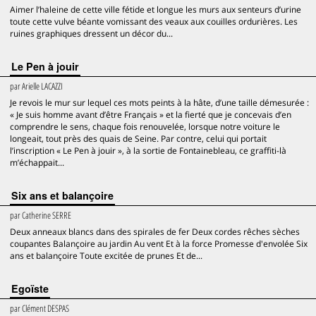
Aimer l’haleine de cette ville fétide et longue les murs aux senteurs d’urine
toute cette vulve béante vomissant des veaux aux couilles ordurières. Les
ruines graphiques dressent un décor du...
Le Pen à jouir
par
Arielle LACAZZI
Je revois le mur sur lequel ces mots peints à la hâte, d’une taille démesurée :
« Je suis homme avant d’être Français » et la fierté que je concevais d’en
comprendre le sens, chaque fois renouvelée, lorsque notre voiture le
longeait, tout près des quais de Seine. Par contre, celui qui portait
l’inscription « Le Pen à jouir », à la sortie de Fontainebleau, ce graffiti-là
m’échappait...
Six ans et balançoire
par
Catherine SERRE
Deux anneaux blancs dans des spirales de fer Deux cordes rêches sèches
coupantes Balançoire au jardin Au vent Et à la force Promesse d'envolée Six
ans et balançoire Toute excitée de prunes Et de...
Egoïste
par
Clément DESPAS