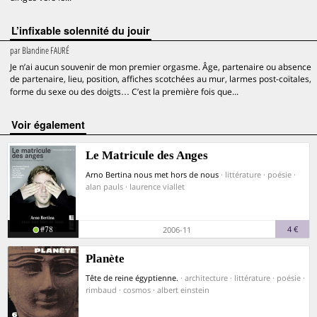
L’infixable solennité du jouir
par
Blandine FAURÉ
Je n’ai aucun souvenir de mon premier orgasme. Âge, partenaire ou absence
de partenaire, lieu, position, affiches scotchées au mur, larmes post-coïtales,
forme du sexe ou des doigts… C’est la première fois que...
voir également
Le Matricule des Anges
Arno Bertina nous met hors de nous
· littérature · poésie ·
alan pauls · laurence viallet
#78
4 €
2006-11
Planète
Tête de reine égyptienne.
· architecture · littérature · poésie ·
rimbaud · cosmos · albert einstein