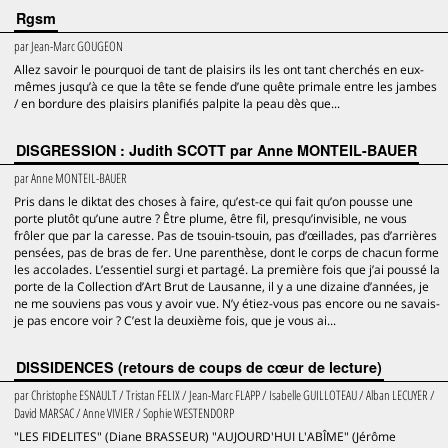
Rgsm
par
Jean-Marc GOUGEON
Allez savoir le pourquoi de tant de plaisirs ils les ont tant cherchés en eux-
mêmes jusqu’à ce que la tête se fende d’une quête primale entre les jambes
/ en bordure des plaisirs planifiés palpite la peau dès que...
DISGRESSION : Judith SCOTT par Anne MONTEIL-BAUER
par
Anne MONTEIL-BAUER
Pris dans le diktat des choses à faire, qu’est-ce qui fait qu’on pousse une
porte plutôt qu’une autre ? Être plume, être fil, presqu’invisible, ne vous
frôler que par la caresse. Pas de tsouin-tsouin, pas d’œillades, pas d’arrières
pensées, pas de bras de fer. Une parenthèse, dont le corps de chacun forme
les accolades. L’essentiel surgi et partagé. La première fois que j’ai poussé la
porte de la Collection d’Art Brut de Lausanne, il y a une dizaine d’années, je
ne me souviens pas vous y avoir vue. N’y étiez-vous pas encore ou ne savais-
je pas encore voir ? C’est la deuxième fois, que je vous ai...
DISSIDENCES (retours de coups de cœur de lecture)
par
Christophe ESNAULT / Tristan FELIX / Jean-Marc FLAPP / Isabelle GUILLOTEAU / Alban LECUYER /
David MARSAC / Anne VIVIER / Sophie WESTENDORP
"LES FIDELITES" (Diane BRASSEUR) "AUJOURD'HUI L'ABÎME" (Jérôme