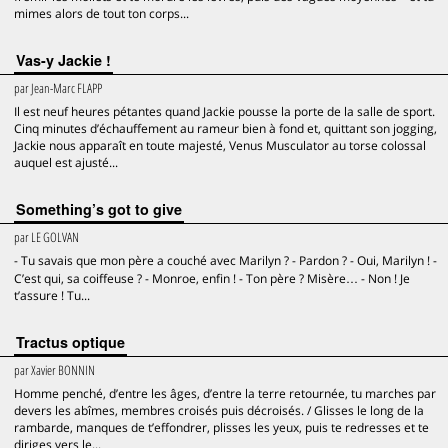
mimes alors de tout ton corps...
Vas-y Jackie !
par
Jean-Marc FLAPP
Il est neuf heures pétantes quand Jackie pousse la porte de la salle de sport.
Cinq minutes d’échauffement au rameur bien à fond et, quittant son jogging,
Jackie nous apparaît en toute majesté, Venus Musculator au torse colossal
auquel est ajusté...
Something’s got to give
par
LE GOLVAN
- Tu savais que mon père a couché avec Marilyn ? - Pardon ? - Oui, Marilyn ! -
C’est qui, sa coiffeuse ? - Monroe, enfin ! - Ton père ? Misère… - Non ! Je
t’assure ! Tu...
Tractus optique
par
Xavier BONNIN
Homme penché, d’entre les âges, d’entre la terre retournée, tu marches par
devers les abîmes, membres croisés puis décroisés. / Glisses le long de la
rambarde, manques de t’effondrer, plisses les yeux, puis te redresses et te
diriges vers le...