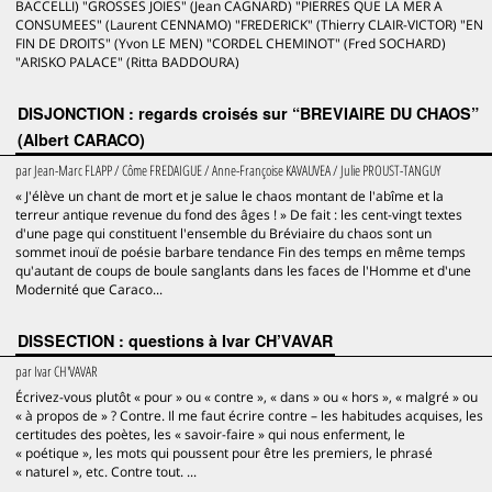
BACCELLI) "GROSSES JOIES" (Jean CAGNARD) "PIERRES QUE LA MER A
CONSUMEES" (Laurent CENNAMO) "FREDERICK" (Thierry CLAIR-VICTOR) "EN
FIN DE DROITS" (Yvon LE MEN) "CORDEL CHEMINOT" (Fred SOCHARD)
"ARISKO PALACE" (Ritta BADDOURA)
DISJONCTION : regards croisés sur “BREVIAIRE DU CHAOS”
(Albert CARACO)
par
Jean-Marc FLAPP / Côme FREDAIGUE / Anne-Françoise KAVAUVEA / Julie PROUST-TANGUY
« J'élève un chant de mort et je salue le chaos montant de l'abîme et la
terreur antique revenue du fond des âges ! » De fait : les cent-vingt textes
d'une page qui constituent l'ensemble du Bréviaire du chaos sont un
sommet inouï de poésie barbare tendance Fin des temps en même temps
qu'autant de coups de boule sanglants dans les faces de l'Homme et d'une
Modernité que Caraco...
DISSECTION : questions à Ivar CH’VAVAR
par
Ivar CH'VAVAR
Écrivez-vous plutôt « pour » ou « contre », « dans » ou « hors », « malgré » ou
« à propos de » ? Contre. Il me faut écrire contre – les habitudes acquises, les
certitudes des poètes, les « savoir-faire » qui nous enferment, le
« poétique », les mots qui poussent pour être les premiers, le phrasé
« naturel », etc. Contre tout. ...