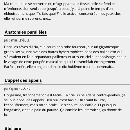
Ma toute belle se renverse et, m’agrippant aux fesses, elle se fend et
m’enfonce, d’un seul coup, jusqu’au bout. J’y ai à peine le temps d’un
éblouissement que "Tu fais quoi ?" elle active : concentrée - les yeux clos -
elle reflue, me reprend, me...
Anatomies parallèles
par
Samuel LEVÊQUE
Dans les rêves d’Aria, elle courait en robe fourreau, sur un gigantesque
green, swinguant avec des battes hypertrophiées dans des balles d’or qui
s’élevaient en l’air, répandant paillettes et arcs-en-ciel sur son visage, et sur
le visage de cette poupée masculine qui lui ressemblait étrangement.
Parfois, enfin, elle plongeait dans le dix-huitième trou, qui devenait...
L’appel des appels
par
Virginie HOLAIND
L'orgasme, franchement c'est facile. Ça crie un peu dans l'entre-jambes, ça
se joue appel des appels. Ben oui, c'est facile. On craint la lutte,
l'échauffement, mais on se brûle. On s'écoute, on s'affole. Et puis quoi,
l'orgasme, c'est le pain du pauvre. Ça comble les interstices, ça donne de
la...
Stellaire