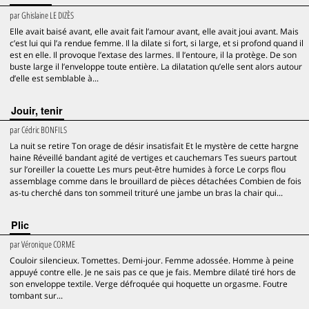
par
Ghislaine LE DIZÈS
Elle avait baisé avant, elle avait fait l’amour avant, elle avait joui avant. Mais
c’est lui qui l’a rendue femme. Il la dilate si fort, si large, et si profond quand il
est en elle. Il provoque l’extase des larmes. Il l’entoure, il la protège. De son
buste large il l’enveloppe toute entière. La dilatation qu’elle sent alors autour
d’elle est semblable à...
Jouir, tenir
par
Cédric BONFILS
La nuit se retire Ton orage de désir insatisfait Et le mystère de cette hargne
haine Réveillé bandant agité de vertiges et cauchemars Tes sueurs partout
sur l’oreiller la couette Les murs peut-être humides à force Le corps flou
assemblage comme dans le brouillard de pièces détachées Combien de fois
as-tu cherché dans ton sommeil trituré une jambe un bras la chair qui...
Plic
par
Véronique CORME
Couloir silencieux. Tomettes. Demi-jour. Femme adossée. Homme à peine
appuyé contre elle. Je ne sais pas ce que je fais. Membre dilaté tiré hors de
son enveloppe textile. Verge défroquée qui hoquette un orgasme. Foutre
tombant sur...