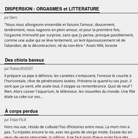
DISPERSION : ORGASMES et LITTERATURE
par
Divers
"Nous nous allongeons ensemble et faisons l’amour, doucement,
tendrement, nous nageons en plein amour, et pour la première fois,
l’orgasme m’envahit par surprise, sans que j’y pense, presque paisiblement,
comme une aube qui se lève lentement, un lent épanouissement né de
l’abandon, de la décontraction, né du non-être." Anaïs NIN, Inceste
Des chiots baveux
par
Thomas ROUSSOT
Il prépare sa pipe à défonce, les canettes s'entassent, l'ivresse le couche à
l'horizontale, rêve de pénétrations taxées. Préviens-la quand tu vas jouir, il
sent que ça vient, elle avale tout, il stoppe sa remembrance. Quoi de neuf ?
Rien. Alors casser l'aquarium, le téléviseur, les nouvelles du monde. Une fille
étale sa coke sur ses...
À corps perdus
par
Tristan FELIX
Hors ma vue, résidu de culbute! Pas d’histoires entre nous. La mort n’en a
pas. Tu tripotes encore la vie, avec tes gants de vierge moite. Essaie-les en
peau de verge retournée, tu pâliras. Il ne faut avoir d’yeux qu’en face des