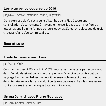
Les plus belles oeuvres de 2019
par
Judicaël Lavrador, Emmanuelle Lequeux, Hugo Vitrani
De la biennale de Venise à celle d’Istanbul, de la Fiac à toute une
constellation d’événements à travers le monde, jeunes talents et figures
tutélaires ont illuminé l’année de leurs oeuvres. Sélection éclectique de trois
critiques d’art et/ou commissaires.
Best of 2019
Toute la lumière sur Dürer
par
Élisabeth Károlyi
Comment Albrecht Dürer (1471-1528) a-t-il atteint une telle perfection tant
dans l’art du dessin et de la gravure que dans l’exercice du portrait et du
paysage ? À Vienne, l’Albertina réunit un ensemble exceptionnel du maître
de la Renaissance allemande, dont certaines oeuvres si fragiles qu’elles ne
sont exposées à la lumière que tous les quinze ans.
Un après-midi avec Pierre Soulages
par
Fabrice Bousteau, Solène de Bure