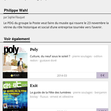
Philippe Wahl
par
Sophie Flouquet
Le PDG du groupe la Poste veut faire du musée qui rouvre le 23 novembre la
vitrine du rôle historique et social d’une entreprise tournée vers l’avenir.
voir également
Poly
Culture, du neuf sous le soleil ?
· pierre soulages · odilon
redon · gustave doré
#165
0 €
2014-03
Exit
Le guide de la Fête des lumières
· pierre soulages · benjamin
biolay · fluxus · ernest et célestine