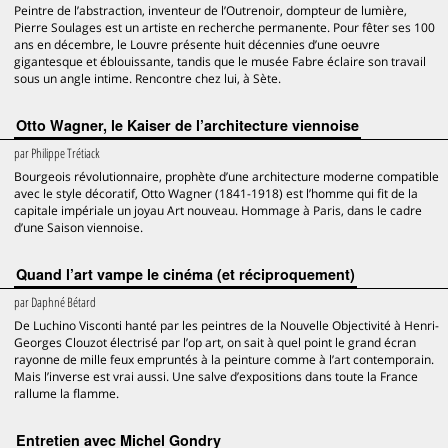
Peintre de l’abstraction, inventeur de l’Outrenoir, dompteur de lumière,
Pierre Soulages est un artiste en recherche permanente. Pour fêter ses 100
ans en décembre, le Louvre présente huit décennies d’une oeuvre
gigantesque et éblouissante, tandis que le musée Fabre éclaire son travail
sous un angle intime. Rencontre chez lui, à Sète.
Otto Wagner, le Kaiser de l’architecture viennoise
par
Philippe Trétiack
Bourgeois révolutionnaire, prophète d’une architecture moderne compatible
avec le style décoratif, Otto Wagner (1841-1918) est l’homme qui fit de la
capitale impériale un joyau Art nouveau. Hommage à Paris, dans le cadre
d’une Saison viennoise.
Quand l’art vampe le cinéma (et réciproquement)
par
Daphné Bétard
De Luchino Visconti hanté par les peintres de la Nouvelle Objectivité à Henri-
Georges Clouzot électrisé par l’op art, on sait à quel point le grand écran
rayonne de mille feux empruntés à la peinture comme à l’art contemporain.
Mais l’inverse est vrai aussi. Une salve d’expositions dans toute la France
rallume la flamme.
Entretien avec Michel Gondry