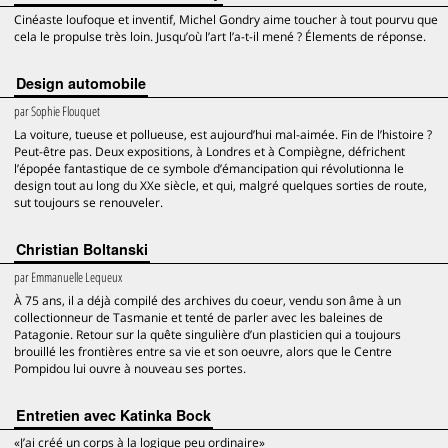
Cinéaste loufoque et inventif, Michel Gondry aime toucher à tout pourvu que
cela le propulse très loin. Jusqu’où l’art l’a-t-il mené ? Élements de réponse.
Design automobile
par
Sophie Flouquet
La voiture, tueuse et pollueuse, est aujourd’hui mal-aimée. Fin de l’histoire ?
Peut-être pas. Deux expositions, à Londres et à Compiègne, défrichent
l’épopée fantastique de ce symbole d’émancipation qui révolutionna le
design tout au long du XXe siècle, et qui, malgré quelques sorties de route,
sut toujours se renouveler.
Christian Boltanski
par
Emmanuelle Lequeux
À 75 ans, il a déjà compilé des archives du coeur, vendu son âme à un
collectionneur de Tasmanie et tenté de parler avec les baleines de
Patagonie. Retour sur la quête singulière d’un plasticien qui a toujours
brouillé les frontières entre sa vie et son oeuvre, alors que le Centre
Pompidou lui ouvre à nouveau ses portes.
Entretien avec Katinka Bock
«J’ai créé un corps à la logique peu ordinaire»