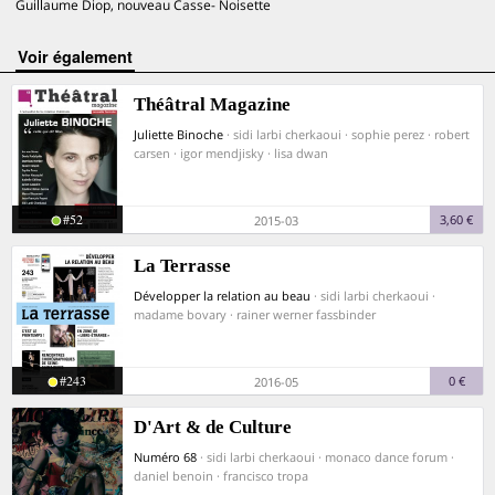
Guillaume Diop, nouveau Casse- Noisette
voir également
Théâtral Magazine
Juliette Binoche
· sidi larbi cherkaoui · sophie perez · robert
carsen · igor mendjisky · lisa dwan
#52
3,60 €
2015-03
La Terrasse
Développer la relation au beau
· sidi larbi cherkaoui ·
madame bovary · rainer werner fassbinder
#243
0 €
2016-05
D'Art & de Culture
Numéro 68
· sidi larbi cherkaoui · monaco dance forum ·
daniel benoin · francisco tropa