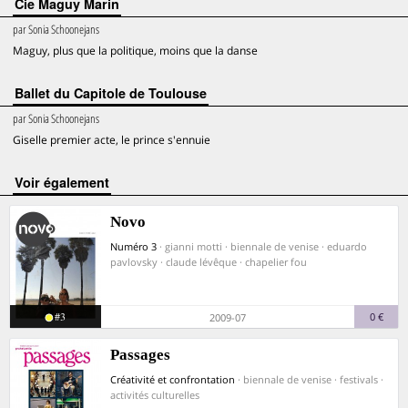
Cie Maguy Marin
par
Sonia Schoonejans
Maguy, plus que la politique, moins que la danse
Ballet du Capitole de Toulouse
par
Sonia Schoonejans
Giselle premier acte, le prince s'ennuie
voir également
Novo
Numéro 3
· gianni motti · biennale de venise · eduardo
pavlovsky · claude lévêque · chapelier fou
#3
0 €
2009-07
Passages
Créativité et confrontation
· biennale de venise · festivals ·
activités culturelles