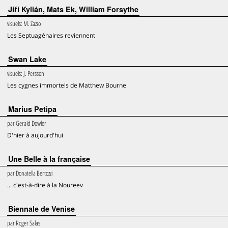
Jiří Kylián, Mats Ek, William Forsythe
visuels:
M. Zazzo
Les Septuagénaires reviennent
Swan Lake
visuels:
J. Persson
Les cygnes immortels de Matthew Bourne
Marius Petipa
par
Gerald Dowler
D'hier à aujourd'hui
Une Belle à la française
par
Donatella Bertozzi
... c'est-à-dire à la Noureev
Biennale de Venise
par
Roger Salas