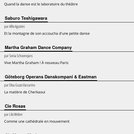
Quand la danse est le laboratoire du théâtre
Saburo Teshigawara
par
Alfio Agostini
Et la montagne de son accoucha d'une petite danse
Martha Graham Dance Company
par
Sonia Schoonejans
Vive Martha Graham ! À nouveau Paris
Göteborg Operans Danskompani & Eastman
par
Elisa Guzzo Vaccarino
La matière de Cherkaoui
Cie Rosas
par
Lilo Weber
Comme une cathédrale en mouvement