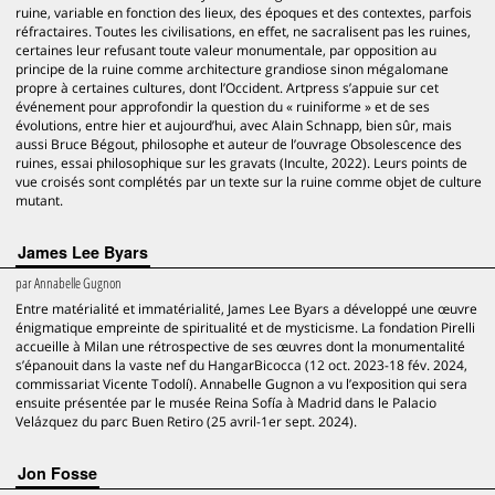
ruine, variable en fonction des lieux, des époques et des contextes, parfois
réfractaires. Toutes les civilisations, en effet, ne sacralisent pas les ruines,
certaines leur refusant toute valeur monumentale, par opposition au
principe de la ruine comme architecture grandiose sinon mégalomane
propre à certaines cultures, dont l’Occident. Artpress s’appuie sur cet
événement pour approfondir la question du « ruiniforme » et de ses
évolutions, entre hier et aujourd’hui, avec Alain Schnapp, bien sûr, mais
aussi Bruce Bégout, philosophe et auteur de l’ouvrage Obsolescence des
ruines, essai philosophique sur les gravats (Inculte, 2022). Leurs points de
vue croisés sont complétés par un texte sur la ruine comme objet de culture
mutant.
James Lee Byars
par
Annabelle Gugnon
Entre matérialité et immatérialité, James Lee Byars a développé une œuvre
énigmatique empreinte de spiritualité et de mysticisme. La fondation Pirelli
accueille à Milan une rétrospective de ses œuvres dont la monumentalité
s’épanouit dans la vaste nef du HangarBicocca (12 oct. 2023-18 fév. 2024,
commissariat Vicente Todolí). Annabelle Gugnon a vu l’exposition qui sera
ensuite présentée par le musée Reina Sofía à Madrid dans le Palacio
Velázquez du parc Buen Retiro (25 avril-1er sept. 2024).
Jon Fosse