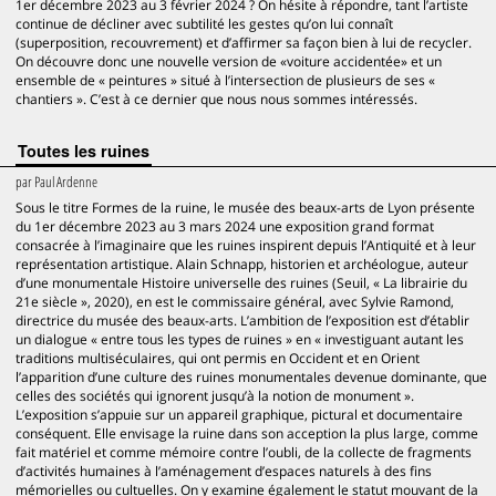
1er décembre 2023 au 3 février 2024 ? On hésite à répondre, tant l’artiste
continue de décliner avec subtilité les gestes qu’on lui connaît
(superposition, recouvrement) et d’affirmer sa façon bien à lui de recycler.
On découvre donc une nouvelle version de «voiture accidentée» et un
ensemble de « peintures » situé à l’intersection de plusieurs de ses «
chantiers ». C’est à ce dernier que nous nous sommes intéressés.
Toutes les ruines
par
Paul Ardenne
Sous le titre Formes de la ruine, le musée des beaux-arts de Lyon présente
du 1er décembre 2023 au 3 mars 2024 une exposition grand format
consacrée à l’imaginaire que les ruines inspirent depuis l’Antiquité et à leur
représentation artistique. Alain Schnapp, historien et archéologue, auteur
d’une monumentale Histoire universelle des ruines (Seuil, « La librairie du
21e siècle », 2020), en est le commissaire général, avec Sylvie Ramond,
directrice du musée des beaux-arts. L’ambition de l’exposition est d’établir
un dialogue « entre tous les types de ruines » en « investiguant autant les
traditions multiséculaires, qui ont permis en Occident et en Orient
l’apparition d’une culture des ruines monumentales devenue dominante, que
celles des sociétés qui ignorent jusqu’à la notion de monument ».
L’exposition s’appuie sur un appareil graphique, pictural et documentaire
conséquent. Elle envisage la ruine dans son acception la plus large, comme
fait matériel et comme mémoire contre l’oubli, de la collecte de fragments
d’activités humaines à l’aménagement d’espaces naturels à des fins
mémorielles ou cultuelles. On y examine également le statut mouvant de la