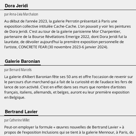
Dora Jeridi
par
Anna-Livia Marchaison
Au début de l’année 2023, la galerie Perrotin présentait à Paris une
exposition collective intitulée Cache-Cache. L’on pouvait y voir les peintures
de Dora Jeridi. C’est au tour de la galerie parisienne Mor Charpentier,
partenaire de la Bourse Révélations Emerige 2022, dont Dora Jeridi fut la
lauréate, de dévoiler aujourd’hui la première exposition personnelle de
l’artiste, CONCRETE FEAR (30 novembre 2023-6 janvier 2024).
Galerie Baronian
par
Bernard Marcelis
La galerie d’Albert Baronian fête ses 50 ans et offre l’occasion de revenir sur
le parcours d’un marchand qui a fait de la curiosité et de l’audace les fers de
lance de son activité. C’est en effet dans ses murs que nombre d’artistes
français, italiens, allemands, et belges, auront eu leur première exposition
en Belgique.
Bertrand Lavier
par
Catherine Millet
Peut-on employer la formule « œuvres nouvelles de Bertrand Lavier » à
propos de l’exposition Inclusions qui se tient à la galerie Mennour, à Paris, du