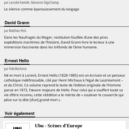
par
Lancelot Hamelin, Marianne Ségol-Samoy
Le silence comme épanouissement du langage
David Grann
par
Matthieu Peck
Dans les Naufragés du Wager, restitution fouillée d’une des pires
expéditions maritimes de l’histoire, David Grann livre le lecteur à une
immersion fascinante dans les tréfonds de l’âme humaine.
Ernest Hello
par
Felix Macherez
Né et mort à Lorient, Ernest Hello (1828-1885) est un écrivain et un penseur
catholique indéfinissable, cité par Henri Michaux à l’égal de Lautréamont –
et du Christ. Ce volume reprend le texte de l’édition originale de l’Homme
parue en 1872, l’œuvre majeure de Hello. Pour celui qui a souffert toute sa
vie d’être inconnu, cette réédition a le mérite de « soulever le couvercle qui
pèse sur la tête [d’un] grand mort ».
voir également
Ubu - Scènes d'Europe