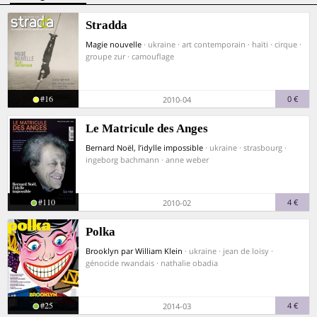
Stradda
Magie nouvelle
· ukraine · art contemporain · haïti · cirque ·
groupe zur · camouflage
#16
0 €
2010-04
Le Matricule des Anges
Bernard Noël, l’idylle impossible
· ukraine · strasbourg ·
ingeborg bachmann · anne weber
#110
4 €
2010-02
Polka
Brooklyn par William Klein
· ukraine · jean de loisy ·
génocide rwandais · nathalie obadia
#25
4 €
2014-03