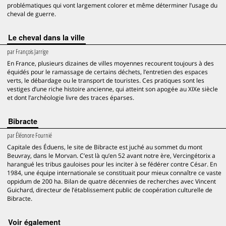
problématiques qui vont largement colorer et même déterminer l’usage du
cheval de guerre.
Le cheval dans la ville
par
François Jarrige
En France, plusieurs dizaines de villes moyennes recourent toujours à des
équidés pour le ramassage de certains déchets, l’entretien des espaces
verts, le débardage ou le transport de touristes. Ces pratiques sont les
vestiges d’une riche histoire ancienne, qui atteint son apogée au XIXe siècle
et dont l’archéologie livre des traces éparses.
Bibracte
par
Éléonore Fournié
Capitale des Éduens, le site de Bibracte est juché au sommet du mont
Beuvray, dans le Morvan. C’est là qu’en 52 avant notre ère, Vercingétorix a
harangué les tribus gauloises pour les inciter à se fédérer contre César. En
1984, une équipe internationale se constituait pour mieux connaître ce vaste
oppidum de 200 ha. Bilan de quatre décennies de recherches avec Vincent
Guichard, directeur de l’établissement public de coopération culturelle de
Bibracte.
voir également