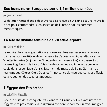
Des humains en Europe autour d’1,4 million d’années
par
Jacques Daniel
La datation haute d’outils découverts à Korolevo en Ukraine est une nouvelle
pièce pour comprendre la colonisation de l’Europe par les hommes
préhistoriques.
La tête de divinité féminine de Villette-Serpaize
par
Soline Morinière
Le musée d’Archéologie nationale conserve dans ses réserves la copie en
plâtre peint d’une tête en bronze réalisée d’après un original découvert à
Villette-Serpaize (aujourd’hui Villette-de-Vienne en Isère) et conservé au
musée Lugdunum de Lyon. L’histoire de cet objet souligne la place de la
copie dans la politique d’enrichissement du musée de Saint-Germain au
tournant des XIXe et XXe siècles et l’importance du moulage dans la diffusion
et la réception des œuvres antiques.
L’Egypte des Ptolémées
par
Alice Tillier-Chevallier
Née à la suite de la conquête d’Alexandre le Grand en 332 avant notre ère,
l’Égypte dite ptolémaïque a longtemps été perçue comme un royaume grec.