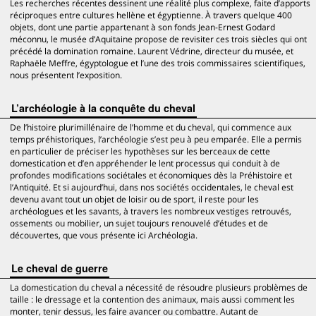
Les recherches récentes dessinent une réalité plus complexe, faite d’apports
réciproques entre cultures hellène et égyptienne. À travers quelque 400
objets, dont une partie appartenant à son fonds Jean-Ernest Godard
méconnu, le musée d’Aquitaine propose de revisiter ces trois siècles qui ont
précédé la domination romaine. Laurent Védrine, directeur du musée, et
Raphaële Meffre, égyptologue et l’une des trois commissaires scientifiques,
nous présentent l’exposition.
L’archéologie à la conquête du cheval
De l’histoire plurimillénaire de l’homme et du cheval, qui commence aux
temps préhistoriques, l’archéologie s’est peu à peu emparée. Elle a permis
en particulier de préciser les hypothèses sur les berceaux de cette
domestication et d’en appréhender le lent processus qui conduit à de
profondes modifications sociétales et économiques dès la Préhistoire et
l’Antiquité. Et si aujourd’hui, dans nos sociétés occidentales, le cheval est
devenu avant tout un objet de loisir ou de sport, il reste pour les
archéologues et les savants, à travers les nombreux vestiges retrouvés,
ossements ou mobilier, un sujet toujours renouvelé d’études et de
découvertes, que vous présente ici Archéologia.
Le cheval de guerre
La domestication du cheval a nécessité de résoudre plusieurs problèmes de
taille : le dressage et la contention des animaux, mais aussi comment les
monter, tenir dessus, les faire avancer ou combattre. Autant de