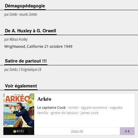
Démagopédagogie
par
Zombi
· visuels:
Zombi
De A. Huxley à G. Orwell
par
Aldous Huxley
Wrightwood, Californie 21 octobre 1949
Satire de partout !!!
par
Zombi, L’Enigmatique LB
voir également
Arkéo
Le capitaine Cook
· zombi · égypte ancienne · sagrada
familia · grotte de lascaux · james cook
#351
6 €
2026-05