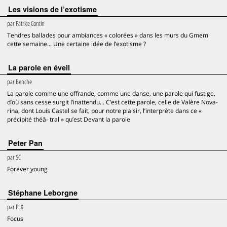
Les visions de l’exotisme
par
Patrice Contin
Tendres ballades pour ambiances « colorées » dans les murs du Gmem
cette semaine... Une certaine idée de l’exotisme ?
La parole en éveil
par
Benche
La parole comme une offrande, comme une danse, une parole qui fustige,
d’où sans cesse surgit l’inattendu... C’est cette parole, celle de Valère Nova-
rina, dont Louis Castel se fait, pour notre plaisir, l’interprète dans ce «
précipité théâ- tral » qu’est Devant la parole
Peter Pan
par
SC
Forever young
Stéphane Leborgne
par
PLX
Focus