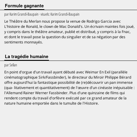
Formule gagnante
par
Karim Grandi-Baupain
· visuels:
Karim Grandi-Baupain
Le Théâtre du Merlan nous propose la venue de Rodrigo Garcia avec
L'histoire de Ronald, le clown de Mac Donald's. Un écrivain maintes fois joué,
y compris dans le théâtre amateur, publié et distribué, y compris à la Fnac,
et dont le travail pose la question du singulier et de sa négation par des
sentiments monnayés.
La tragédie humaine
par
Sellan
En point d'orgue d'un travail ayant débuté avec Weimar En Exil (parallèle
cinématographique Sirk/Fassbinder), le directeur du Miroir Philippe Bérard
offre aujourd'hui la fantastique possibilité de (re)découvrir un pan immense
(qua- litativement et quantitativement) de l'œuvre d'un cinéaste inépuisable :
l'Allemand Rainer Werner Fassbinder. Plus d'une quinzaine de films qui
rendent compte du travail d'orfèvre exécuté par ce grand amateur de la
nature humaine emportée dans le tumulte de l'Histoire.