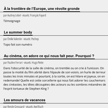
À la frontière de l’Europe, une révolte gronde
par
Audrey Lebel
· visuels:
François Foyard
Témoignage
Le summer body
par
Émilie Valentin
· visuels:
Pochep
Topo fait son numéro
Au cinéma, on adore ce qui nous fait peur. Pourquoi ?
par
Pauline Ferrari
· visuels:
Hugo Piette
Dans l’obscurité de la salle de cinéma, on tremble ou on crie à l’unisson. On
passe la moitié du film abrité dans l’épaule de son voisin, on hurle de terreur
toutes les trois minutes et pourtant, à la sortie, on est hilare et joyeux, on en
redemande! Quelle est cette sorcellerie qui nous fait adorer les cauchemars
des cinéastes, les têtes découpées des acteurs ou les sombres méandres de
l’esprit tortueux de Stephen King ?
Les amours de vacances
par
Renée Greusard
· visuels:
Axel Ruch