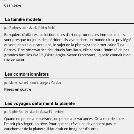
Cash sexe
La famille modèle
par
Pauline Auzou
· visuels:
Fabien Roché
Banquiers d’affaires, collectionneurs d’art ou promoteurs immobiliers, ils
sont presque toujours des héritiers. Ils vivent dans un monde ultra- privilégié
et sont, depuis quarante ans, le sujet de la photographe américaine Tina
Barney. Fine observatrice des rituels familiaux, elle capture l’intimité de ces
grandes familles WASP (White Anglo- Saxon Protestant), qu’elle connaît bien.
Elle en vient.
Les contorsionnistes
par
Marion Achard
· visuels:
Grégory Mardon
Pliées en quatre
Les voyages déforment la planète
par
Sophie Bourlet
· visuels:
Maxwell Superbien
Quand on pense au tourisme, on pense aux vacances. On a tout de suite
l’esprit plus léger, on rêve. Pour que ces rêves ne deviennent pas le
cauchemar de la planète, il faudrait en imaginer d’autres.