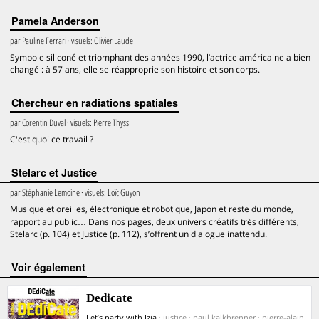
Pamela Anderson
par
Pauline Ferrari
· visuels:
Olivier Laude
Symbole siliconé et triomphant des années 1990, l’actrice américaine a bien
changé : à 57 ans, elle se réapproprie son histoire et son corps.
Chercheur en radiations spatiales
par
Corentin Duval
· visuels:
Pierre Thyss
C'est quoi ce travail ?
Stelarc et Justice
par
Stéphanie Lemoine
· visuels:
Loïc Guyon
Musique et oreilles, électronique et robotique, Japon et reste du monde,
rapport au public… Dans nos pages, deux univers créatifs très différents,
Stelarc (p. 104) et Justice (p. 112), s’offrent un dialogue inattendu.
voir également
Dedicate
Let’s party with Izia
· justice · paul kalkbrenner · pierre-alain