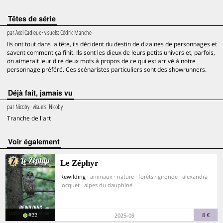
Têtes de série
par
Axel Cadieux
· visuels:
Cédric Manche
Ils ont tout dans la tête, ils décident du destin de dizaines de personnages et
savent comment ça finit. Ils sont les dieux de leurs petits univers et, parfois,
on aimerait leur dire deux mots à propos de ce qui est arrivé à notre
personnage préféré. Ces scénaristes particuliers sont des showrunners.
Déjà fait, jamais vu
par
Nicoby
· visuels:
Nicoby
Tranche de l'art
voir également
Le Zéphyr
Rewilding
· animaux · nature · forêts · gironde · alexandra
locquet · alpes du dauphiné
#22
8 €
2025-09