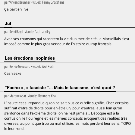
par
Vincent Brunner
· visuels:
Fanny Grosshans
Ça part en live
Jul
par
Rémi Bayol
· visuels:
Paul Lacolley
Avec ses chansons qui racontent la vie d’un mec de cité, le Marseillais s’est
imposé comme le plus gros vendeur de l’histoire du rap français.
Les érections inopinées
par
Renée Greusard
· visuels:
Axel Ruch
Cash sexe
“Facho », « fasciste ”... Mais le fascisme, c’est quoi ?
par
Martine Abat
· visuels:
Alexandre Kha
L’insulte est si répandue qu’on ne sait plus ce qu’elle signifie. Chez certains, il
suffirait d’être de droite pour en être un, pour d’autres, aussi loin qu’on
s’enfonce dans l’extrême droite, on ne l’est jamais... L’époque est à la
confusion, le flou règne et les mêmes concepts évoquent des réalités très
diverses, au point que trop ou mal utilisés les mots perdent leur sens. TOPO
le leur rend.