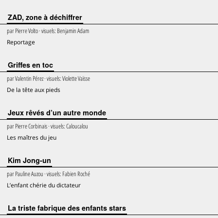
ZAD, zone à déchiffrer
par
Pierre Volto
· visuels:
Benjamin Adam
Reportage
Griffes en toc
par
Valentin Pérez
· visuels:
Violette Vaïsse
De la tête aux pieds
Jeux rêvés d’un autre monde
par
Pierre Corbinais
· visuels:
Caloucalou
Les maîtres du jeu
Kim Jong-un
par
Pauline Auzou
· visuels:
Fabien Roché
L’enfant chérie du dictateur
La triste fabrique des enfants stars