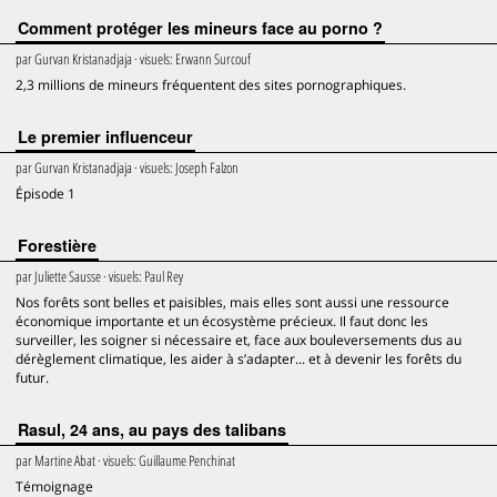
Comment protéger les mineurs face au porno ?
par
Gurvan Kristanadjaja
· visuels:
Erwann Surcouf
2,3 millions de mineurs fréquentent des sites pornographiques.
Le premier influenceur
par
Gurvan Kristanadjaja
· visuels:
Joseph Falzon
Épisode 1
Forestière
par
Juliette Sausse
· visuels:
Paul Rey
Nos forêts sont belles et paisibles, mais elles sont aussi une ressource
économique importante et un écosystème précieux. Il faut donc les
surveiller, les soigner si nécessaire et, face aux bouleversements dus au
dérèglement climatique, les aider à s’adapter... et à devenir les forêts du
futur.
Rasul, 24 ans, au pays des talibans
par
Martine Abat
· visuels:
Guillaume Penchinat
Témoignage