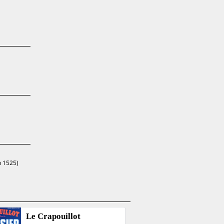
n 1525)
Le Crapouillot