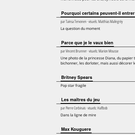
Pourquoi certains peuvent-il entrer
par
Tainsa Tervonen
· visuels:
Matthias Malingrëy
La question du moment
Parce que je le vaux bien
par
Vincent Brunner
· visuels:
Marion Mousse
Une photo de la princesse Diana, du papier toi
bichonner, les dorloter, mais aussi décorer le
Britney Spears
Pop star fragile
Les maîtres du jeu
par
Pierre Corbinais
· visuels:
Halfbob
Dans la ligne de mire
Max Kouguere