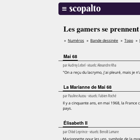
Les gamers se prennent
Numéros
Bande dessinée
Topo
Mai 68
par
Audrey Lebel
· visuels:
Alexandre Kha
"On a reçu du lacrymo, j'ai pleuré, mais je n
La Marianne de Mai 68
par
Pauline Auzou
· visuels:
Fabien Roché
Il y a cinquante ans, en mai 1968, la France
pays.
Élisabeth II
par
Chloé Leprince
· visuels:
Benoît Lamare
Marionnette pour les uns, symbole de la mona