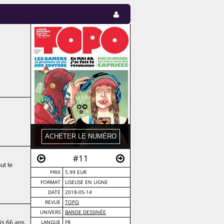
#11
ut le
PRIX
5.99 EUR
FORMAT
LISEUSE EN LIGNE
DATE
2018-05-14
REVUE
TOPO
UNIVERS
BANDE DESSINÉE
is 66 ans.
LANGUE
FR