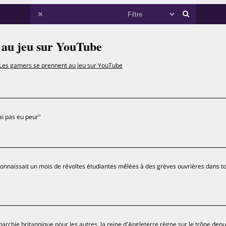
 au jeu sur YouTube
Les gamers se prennent au jeu sur YouTube
'ai pas eu peur"
 connaissait un mois de révoltes étudiantes mêlées à des grèves ouvrières dans to
rchie britannique pour les autres, la reine d'Angleterre règne sur le trône depu