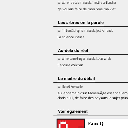
par
Adrien de Calan
· visuels:
Timothé Le Boucher
"Je voulais faire de mon rêve ma vie"
Les arbres on la parole
par
Thibaut Schepman
· visuels:
José Parrondo
La science infuse
Au-delà du réel
par
Anne-Laure Farges
· visuels:
Lucas Varela
Capture d'écran
Le maître du détail
par
Benoît Preteseille
Au lendemain d'un Moyen-Âge essentiellement 
choisit, lui, de faire des paysans le sujet pri
voir également
Faux Q