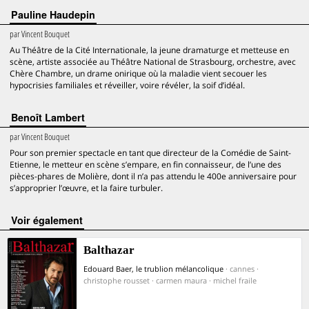
Pauline Haudepin
par
Vincent Bouquet
Au Théâtre de la Cité Internationale, la jeune dramaturge et metteuse en
scène, artiste associée au Théâtre National de Strasbourg, orchestre, avec
Chère Chambre, un drame onirique où la maladie vient secouer les
hypocrisies familiales et réveiller, voire révéler, la soif d’idéal.
Benoît Lambert
par
Vincent Bouquet
Pour son premier spectacle en tant que directeur de la Comédie de Saint-
Etienne, le metteur en scène s’empare, en fin connaisseur, de l’une des
pièces-phares de Molière, dont il n’a pas attendu le 400e anniversaire pour
s’approprier l’œuvre, et la faire turbuler.
voir également
Balthazar
Edouard Baer, le trublion mélancolique
· cannes ·
christophe rousset · carmen maura · michel fraile