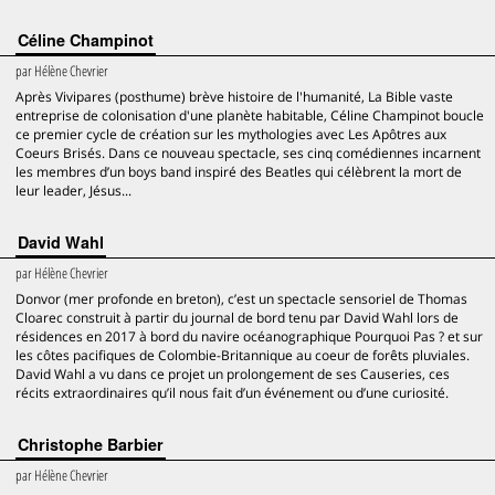
Céline Champinot
par
Hélène Chevrier
Après Vivipares (posthume) brève histoire de l'humanité, La Bible vaste
entreprise de colonisation d'une planète habitable, Céline Champinot boucle
ce premier cycle de création sur les mythologies avec Les Apôtres aux
Coeurs Brisés. Dans ce nouveau spectacle, ses cinq comédiennes incarnent
les membres d’un boys band inspiré des Beatles qui célèbrent la mort de
leur leader, Jésus...
David Wahl
par
Hélène Chevrier
Donvor (mer profonde en breton), c’est un spectacle sensoriel de Thomas
Cloarec construit à partir du journal de bord tenu par David Wahl lors de
résidences en 2017 à bord du navire océanographique Pourquoi Pas ? et sur
les côtes pacifiques de Colombie-Britannique au coeur de forêts pluviales.
David Wahl a vu dans ce projet un prolongement de ses Causeries, ces
récits extraordinaires qu’il nous fait d’un événement ou d’une curiosité.
Christophe Barbier
par
Hélène Chevrier