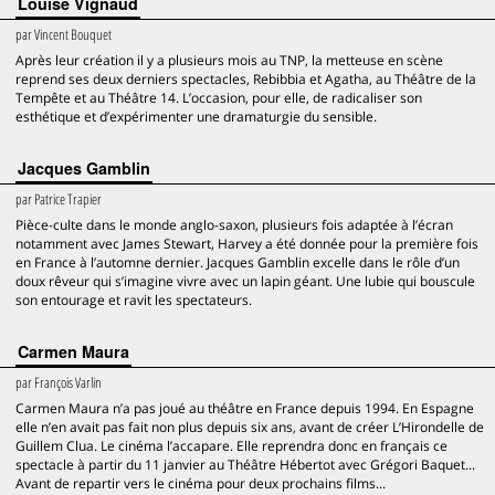
Louise Vignaud
par
Vincent Bouquet
Après leur création il y a plusieurs mois au TNP, la metteuse en scène
reprend ses deux derniers spectacles, Rebibbia et Agatha, au Théâtre de la
Tempête et au Théâtre 14. L’occasion, pour elle, de radicaliser son
esthétique et d’expérimenter une dramaturgie du sensible.
Jacques Gamblin
par
Patrice Trapier
Pièce-culte dans le monde anglo-saxon, plusieurs fois adaptée à l’écran
notamment avec James Stewart, Harvey a été donnée pour la première fois
en France à l’automne dernier. Jacques Gamblin excelle dans le rôle d’un
doux rêveur qui s’imagine vivre avec un lapin géant. Une lubie qui bouscule
son entourage et ravit les spectateurs.
Carmen Maura
par
François Varlin
Carmen Maura n’a pas joué au théâtre en France depuis 1994. En Espagne
elle n’en avait pas fait non plus depuis six ans, avant de créer L’Hirondelle de
Guillem Clua. Le cinéma l’accapare. Elle reprendra donc en français ce
spectacle à partir du 11 janvier au Théâtre Hébertot avec Grégori Baquet...
Avant de repartir vers le cinéma pour deux prochains films...