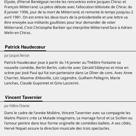
Elysée, d’Hervé Bentégeat recrée les rencontres entre Jacques Chirac et
François Mitterrand. La pièce débute avec l’allocution télévisée de Chirac du
8 janvier 1996, jour de la mort de Mitterrand, et remonte le temps jusqu’au 2
avril 1981. On est entre les deux tours de la présidentielle et une lettre va
être envoyée aux militants gaullistes pour leur demander de voter
Mitterrand. C’est Christophe Barbier qui interprète Mitterrand face à Adrien
Melin en Chirac.
Patrick Haudecœur
par
Jacques Nerson
Patrick Haudecœur joue à partir du 14 janvier au Théâtre Fontaine sa
nouvelle comédie, Berlin Berlin, coécrite avec Gérald Sibleyras et mise en
scène par José Paul qui fut son partenaire dans Le Dîner de cons. Avec Anne
Charrier, Maxime d’Aboville, Loïc Legendre, Guilhem Pellegrin, Marie
Lanchas, Claude Guyonnet et Gino Lazzerini.
Vincent Tavernier
par
Hélène Chevrier
Dans le cadre de l’année Molière, Vincent Tavernier avec sa compagnie les
Malins Plaisirs crée Le Malade imaginaire, Le mariage forcé et Le Sicilien ou
l’amour peintre dans leur forme originelle de comédies-ballets. A ses côtés,
Hervé Niquet assure la direction musicale des trois spectacles.