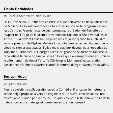
Denis Podalydès
par
Hélène Chevrier
· visuels:
Carole Bellaïche
Le 15 janvier 2022, le théâtre célèbre le 400e anniversaire de la naissance
de Molière. La Comédie-Française lui consacre une belle programmation
jusqu’en juin. Premier acte de cet hommage, la création de Tartuffe ou
l’hypocrite. Il s’agit de la première version de Tartuffe créée à Versailles le
12 mai 1664 devant Louis XIV. La pièce n’a été jouée qu’une fois, interdite
sous la pression de l’église. Molière lui ajouta deux actes, expliquant que la
pièce ne s’en prenait pas à l’Eglise mais aux faux dévots, et la rebaptisa Le
Tartuffe ou l’imposteur. Georges Forestier, grand spécialiste de Molière, a
reconstitué la pièce originelle. Ivo van Hove qui s’en empare met en lumière
le côté humain du dévot Tartuffe (Christophe Montenez) et sa relation
passionnelle à Elmire (Marina Hands) la femme d’Orgon (Denis Podalydès)...
Ivo van Hove
par
Igor Hansen-Love
Pour sa troisième collaboration avec la Comédie- Française, le metteur en
scène belge propose la version originelle du Tartuffe, en trois actes ; une
œuvre jamais jouée par la Troupe. De quoi célébrer 400e anniversaire de la
naissance du dramaturge et comédien en grande pompe !